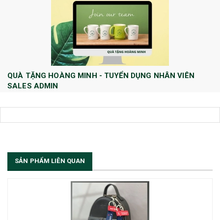
QUÀ TẶNG HOÀNG MINH - TUYỂN DỤNG NHÂN VIÊN
SALES ADMIN
Huong Le
10/08/2022
Công ty TNHH Quà tặng và Dịch Vụ Hoàng Minh chính thức tuyển dụng
thêm vị trí Sales Admin: 1/ Sales Admin - 01 nhân viên làm việc tại trụ
sở Hà Nội.
[Đọc tiếp...]
SẢN PHẨM LIÊN QUAN