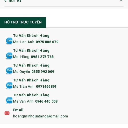
9. BÚT KÝ
10. CỐC QUÀ TẶNG
HỖ TRỢ TRỰC TUYẾN
11. CỐC/BÌNH GIỮ NHIỆT
12. BÌNH NƯỚC
Tư Vấn Khách Hàng
Ms. Lan Anh
0975 806 679
13. QUÀ TẶNG CAO CẤP
Tư Vấn Khách Hàng
Ms. Hằng
0981 276 768
14. HỘP/VÍ ĐỰNG NAMECARD
Tư Vấn Khách Hàng
15. BỘ BẤM MÓNG
Ms Quyên
0355 992 009
Tư Vấn Khách Hàng
16. BAO HỘ CHIẾU
Ms Trần Anh
0971466891
17. BA LÔ
Tư Vấn Khách Hàng
Ms Vân Anh
0946 440 008
18. ẤM CHÉN QUÀ TẶNG
Email
19. ĐỒNG HỒ TREO TƯỜNG
hoangminhquatang@gmail.com
21. ĐỒNG HỒ TRANH GHÉP