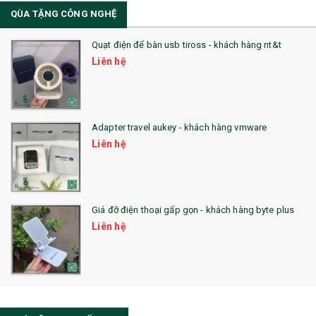
QÙA TẶNG CÔNG NGHỆ
36. QUẠT NHỰA QUẢNG CÁO
Quạt điện để bàn usb tiross - khách hàng nt&t
QUÀ TẶNG KHUYẾN MẠI
Liên hệ
QUÀ TẶNG SX NHANH
QUÀ TẶNG HỘI THẢO
Adapter travel aukey - khách hàng vmware
QUÀ TẶNG CÔNG NGHỆ
Liên hệ
SẢN PHẨM ĐÃ THỰC HIỆN
QUÀ TẶNG SỨC KHỎE
Giá đỡ điện thoại gấp gọn - khách hàng byte plus
SẢN PHẨM MỚI 2021
Liên hệ
Sổ Sạc Đa Năng
La Fonte
Sổ Sạc Đa Năng