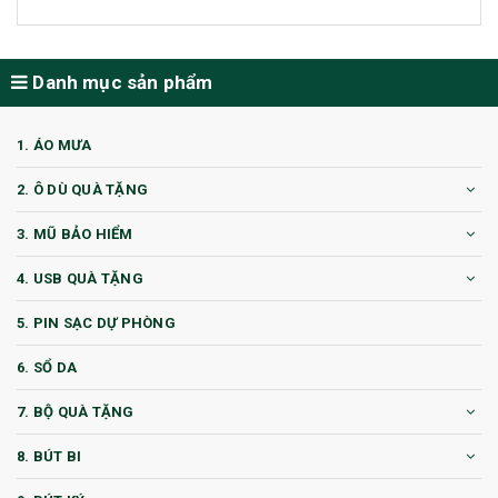
Danh mục sản phẩm
1. ÁO MƯA
2. Ô DÙ QUÀ TẶNG
3. MŨ BẢO HIỂM
4. USB QUÀ TẶNG
5. PIN SẠC DỰ PHÒNG
6. SỔ DA
7. BỘ QUÀ TẶNG
8. BÚT BI