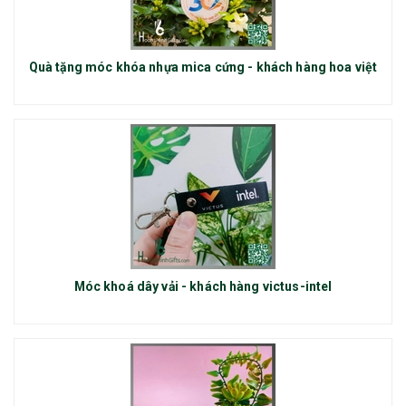
Quà tặng móc khóa nhựa mica cứng - khách hàng hoa việt
Móc khoá dây vải - khách hàng victus-intel