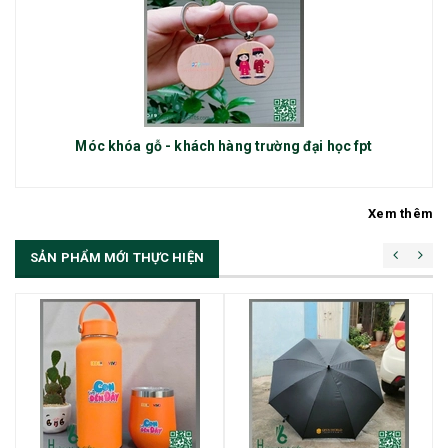
Móc khóa gỗ - khách hàng trường đại học fpt
Xem thêm
SẢN PHẨM MỚI THỰC HIỆN