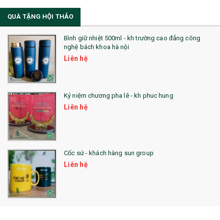
QUÀ TẶNG HỘI THẢO
22. ĐỒNG HỒ ĐỂ BÀN
23. QÙA TẶNG ĐỘC ĐÁO
Bình giữ nhiệt 500ml - kh trường cao đẳng công
nghệ bách khoa hà nội
24. QÙA TẶNG PHA LÊ
Liên hệ
25. QUÀ TẶNG GLASSLOCK
26. QUÀ TẶNG LUMINARC
Kỷ niệm chương pha lê - kh phuc hung
Liên hệ
28. BỘ ĐỒ ĂN CAO CẤP
29. MÓC KHOÁ
Cốc sứ - khách hàng sun group
31. TÚI VẢI KHÔNG DỆT
Liên hệ
32. TÚI VẢI BỐ
33. MŨ LƯỠI TRAI
34. BÚT NHỚ DÒNG ĐỘC ĐÁO