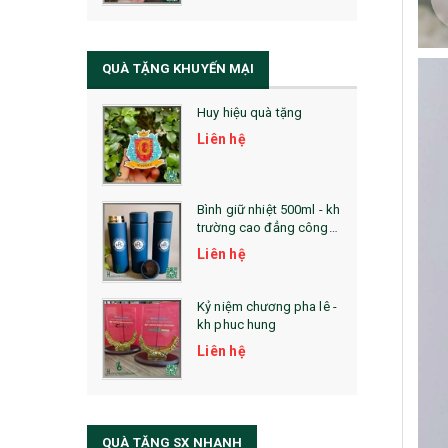
QUÀ TẶNG SỨC KHỎE
SẢN PHẨM MỚI 2021
QUÀ TẶNG KHUYẾN MẠI
Sổ Sạc Đa Năng
Huy hiệu quà tặng
La Fonte
Liên hệ
Sổ Sạc Đa Năng
Sổ Lò Xo
Bình giữ nhiệt 500ml - kh
trường cao đẳng công
nghệ bách khoa hà nội
Liên hệ
Kỷ niệm chương pha lê -
kh phuc hung
Liên hệ
QUÀ TẶNG SX NHANH