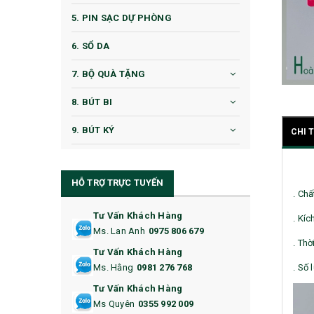
5. PIN SẠC DỰ PHÒNG
6. SỔ DA
7. BỘ QUÀ TẶNG
8. BÚT BI
9. BÚT KÝ
CHI 
10. CỐC QUÀ TẶNG
HỖ TRỢ TRỰC TUYẾN
11. CỐC/BÌNH GIỮ NHIỆT
. Chấ
12. BÌNH NƯỚC
Tư Vấn Khách Hàng
. Kíc
Ms. Lan Anh
0975 806 679
13. QUÀ TẶNG CAO CẤP
. Thờ
Tư Vấn Khách Hàng
. Số 
Ms. Hằng
0981 276 768
14. HỘP/VÍ ĐỰNG NAMECARD
Tư Vấn Khách Hàng
15. BỘ BẤM MÓNG
Ms Quyên
0355 992 009