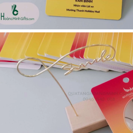
Bộ sổ bút cao cấp -
Cốc giữ nhiệt 500ml
khách hàng evs
Liên hệ
Liên hệ
Pin sạc dự phòng hoco
Pin sạc dự phòng hoco
j82 10.000mah - khách
j82 10.000mah - khách
hàng nam thắng
hàng synnex fpt
Liên hệ
Liên hệ
Bình nước thủy tinh có
Hộp namecard kim loại
dây xách
khắc logo
Liên hệ
Liên hệ
Hộp da cao cấp đựng
Loa bluetooth
rượu
soundcore ace a1 a3151