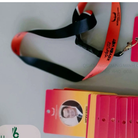
Ô gấp 3 bán tự động -
Cốc giữ nhiệt 500ml
kh viags
Liên hệ
Liên hệ
Đế để ipad remax rm
Chuột không dây 2.4g
600 in logo theo yêu cầu
hoco gm14 - cscv2025
Liên hệ
Liên hệ
Bộ quà tặng công nghệ
Pin sạc hoco j108 -
baseus - khách hàng
khách hàng nt&t
alphare
Liên hệ
Liên hệ
Lót chuột in logo -
Lót chuột in logo -
khách hàng vtc online
khách hàng commvault
Liên hệ
Liên hệ