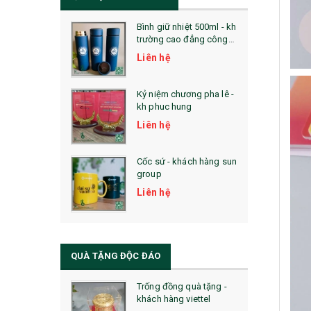
Bình giữ nhiệt 500ml - kh
trường cao đẳng công
nghệ bách khoa hà nội
Liên hệ
Kỷ niệm chương pha lê -
kh phuc hung
Liên hệ
Cốc sứ - khách hàng sun
group
Liên hệ
QUÀ TẶNG ĐỘC ĐÁO
Trống đồng quà tặng -
khách hàng viettel