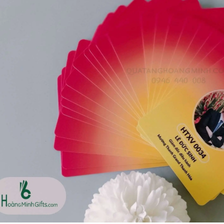
Bộ sổ bút cao cấp -
Bình thủy tinh lọc trà -
khách hàng evs
khách hàng div
Liên hệ
Liên hệ
Pin sạc dự phòng hoco
Bình nước thủy tinh có
j82 10.000mah - khách
dây xách
hàng nam thắng
Liên hệ
Liên hệ