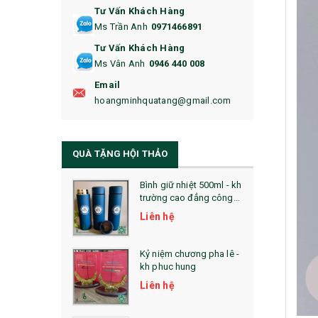
Tư Vấn Khách Hàng
16. BAO HỘ CHIẾU
Ms Trần Anh
0971466891
17. BA LÔ
Tư Vấn Khách Hàng
Ms Vân Anh
0946 440 008
18. ẤM CHÉN QUÀ TẶNG
Email
19. ĐỒNG HỒ TREO TƯỜNG
hoangminhquatang@gmail.com
21. ĐỒNG HỒ TRANH GHÉP
QUÀ TẶNG HỘI THẢO
22. ĐỒNG HỒ ĐỂ BÀN
23. QÙA TẶNG ĐỘC ĐÁO
Bình giữ nhiệt 500ml - kh
trường cao đẳng công
nghệ bách khoa hà nội
24. QÙA TẶNG PHA LÊ
Liên hệ
25. QUÀ TẶNG GLASSLOCK
Kỷ niệm chương pha lê -
kh phuc hung
26. QUÀ TẶNG LUMINARC
Liên hệ
28. BỘ ĐỒ ĂN CAO CẤP