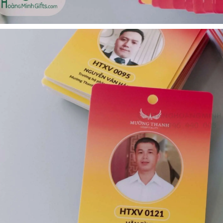
Cốc sứ - khách hàng sun
Bình thủy tinh lọc trà -
group
khách hàng div
Liên hệ
Liên hệ
Pin sạc dự phòng hoco
Bình nước thủy tinh có
j82 10.000mah - khách
dây xách
hàng nam thắng
Liên hệ
Liên hệ
Ô gấp 3 bán tự động -
Cốc giữ nhiệt 500ml
kh viags
Liên hệ
Liên hệ