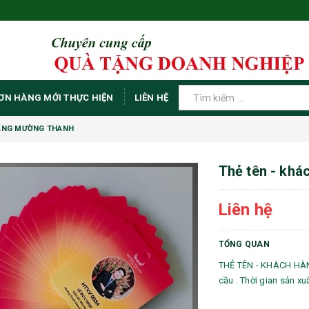
ƠN HÀNG MỚI THỰC HIỆN
LIÊN HỆ
HÀNG MƯỜNG THANH
Thẻ tên - khá
Liên hệ
TỔNG QUAN
THẺ TÊN - KHÁCH HÀNG
cầu . Thời gian sản xu