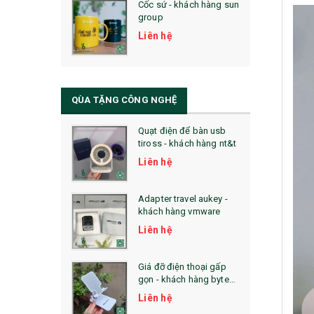
Cốc sứ - khách hàng sun
29. MÓC KHOÁ
group
31. TÚI VẢI KHÔNG DỆT
Liên hệ
32. TÚI VẢI BỐ
33. MŨ LƯỠI TRAI
QÙA TẶNG CÔNG NGHỆ
34. BÚT NHỚ DÒNG ĐỘC ĐÁO
Quạt điện để bàn usb
tiross - khách hàng nt&t
36. QUẠT NHỰA QUẢNG CÁO
Liên hệ
QUÀ TẶNG KHUYẾN MẠI
Adapter travel aukey -
QUÀ TẶNG SX NHANH
khách hàng vmware
Liên hệ
QUÀ TẶNG HỘI THẢO
QUÀ TẶNG CÔNG NGHỆ
Giá đỡ điện thoại gấp
gọn - khách hàng byte
SẢN PHẨM ĐÃ THỰC HIỆN
plus
Liên hệ