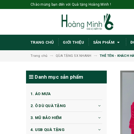
Chào mừng bạn đến với Quà tặng Hoàng Minh !
TRANG CHỦ
GIỚI THIỆU
SẢN PHẨM
Đ
Trang chủ
QÙA TẶNG SX NHANH
THẺ TÊN - KHÁCH 
Danh mục sản phẩm
1. ÁO MƯA
2. Ô DÙ QUÀ TẶNG
3. MŨ BẢO HIỂM
4. USB QUÀ TẶNG