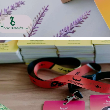
- kh cmc corporation
Liên hệ
Liên hệ
Mũ bảo hộ hàn quốc
Loa bluetooth kimiso
sseda - onehousing
bs02 - kh vicem
Liên hệ
Liên hệ
Vòng đeo tay cao su in
Móc khóa mica dẻo -
logo - khách hàng sun
khách hàng viện quản trị
kinh doanh
Liên hệ
Liên hệ