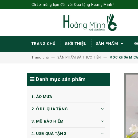
Chào mừng bạn đến với Quà tặng Hoàng Minh !
TRANG CHỦ
GIỚI THIỆU
SẢN PHẨM
Đ
Trang chủ
SẢN PHẨM ĐÃ THỰC HIỆN
MÓC KHÓA MICA
Danh mục sản phẩm
1. ÁO MƯA
2. Ô DÙ QUÀ TẶNG
3. MŨ BẢO HIỂM
4. USB QUÀ TẶNG