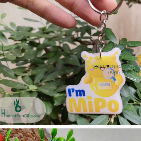
Bộ sổ bút cao cấp -
Bình thủy tinh lọc trà -
khách hàng evs
khách hàng div
Liên hệ
Liên hệ
Pin sạc dự phòng hoco
Bình nước thủy tinh có
j82 10.000mah - khách
dây xách
hàng nam thắng
Liên hệ
Liên hệ