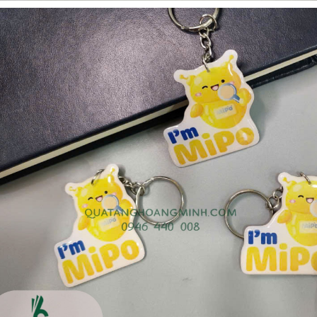
Cốc sứ - khách hàng sun
Bình thủy tinh lọc trà -
group
khách hàng div
Liên hệ
Liên hệ
Pin sạc dự phòng hoco
Bình nước thủy tinh có
j82 10.000mah - khách
dây xách
hàng nam thắng
Liên hệ
Liên hệ
Ô gấp 3 bán tự động -
Cốc giữ nhiệt 500ml
kh viags
Liên hệ
Liên hệ