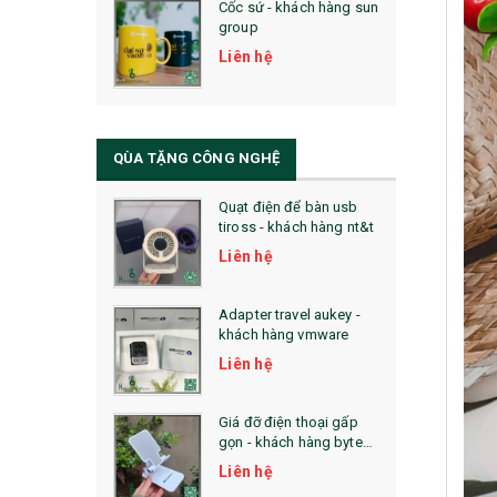
Cốc sứ - khách hàng sun
29. MÓC KHOÁ
group
31. TÚI VẢI KHÔNG DỆT
Liên hệ
32. TÚI VẢI BỐ
33. MŨ LƯỠI TRAI
QÙA TẶNG CÔNG NGHỆ
34. BÚT NHỚ DÒNG ĐỘC ĐÁO
Quạt điện để bàn usb
tiross - khách hàng nt&t
36. QUẠT NHỰA QUẢNG CÁO
Liên hệ
QUÀ TẶNG KHUYẾN MẠI
Adapter travel aukey -
QUÀ TẶNG SX NHANH
khách hàng vmware
Liên hệ
QUÀ TẶNG HỘI THẢO
QUÀ TẶNG CÔNG NGHỆ
Giá đỡ điện thoại gấp
gọn - khách hàng byte
SẢN PHẨM ĐÃ THỰC HIỆN
plus
Liên hệ