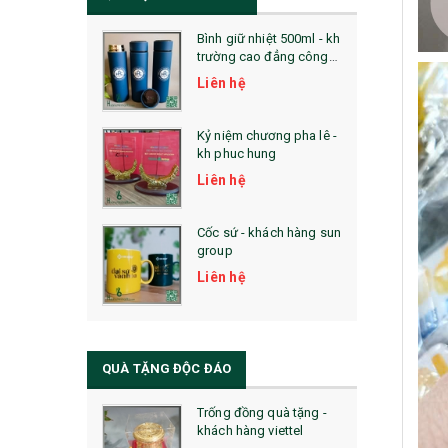
Bình giữ nhiệt 500ml - kh
trường cao đẳng công
nghệ bách khoa hà nội
Liên hệ
Kỷ niệm chương pha lê -
kh phuc hung
Liên hệ
Cốc sứ - khách hàng sun
group
Liên hệ
QUÀ TẶNG ĐỘC ĐÁO
Trống đồng quà tặng -
khách hàng viettel