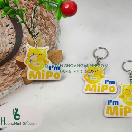
Ô gấp 3 bán tự động -
Cốc giữ nhiệt 500ml
kh viags
Liên hệ
Liên hệ
Đế để ipad remax rm
Chuột không dây 2.4g
600 in logo theo yêu cầu
hoco gm14 - cscv2025
Liên hệ
Liên hệ
Bộ quà tặng công nghệ
Pin sạc hoco j108 -
baseus - khách hàng
khách hàng nt&t
alphare
Liên hệ
Liên hệ
Lót chuột in logo -
Lót chuột in logo -
khách hàng vtc online
khách hàng commvault
Liên hệ
Liên hệ