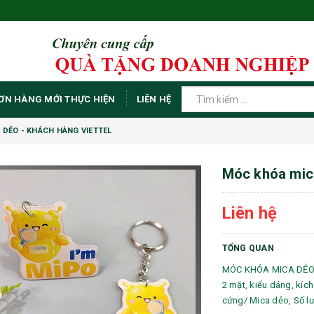
ƠN HÀNG MỚI THỰC HIỆN
LIÊN HỆ
 DẺO - KHÁCH HÀNG VIETTEL
Móc khóa mica
Liên hệ
TỔNG QUAN
MÓC KHÓA MICA DẺO -
2 mặt, kiểu dáng, kíc
cứng/ Mica dẻo, Số lượ