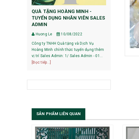
QUÀ TẶNG HOÀNG MINH -
HƯỚNG DẪ
TUYỂN DỤNG NHÂN VIÊN SALES
DỰ PHÒNG
ADMIN
Huong Le
Huong Le
10/08/2022
HƯỚNG DẪN 
Công ty TNHH Quà tặng và Dịch Vụ
XIAOMI 1, Pin mới mua về có phải sạc xả
Hoàng Minh chính thức tuyển dụng thêm
không? Với các dòng pin của Xiaomi hiện
vị trí Sales Admin: 1/ Sales Admin - 01
nay, việc làm
[Đọc tiếp...]
nhân viên làm việc tại trụ sở Hà Nội.
[Đọc tiếp...]
bạn có thể sử
SẢN PHẨM LIÊN QUAN