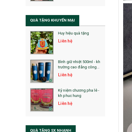
QUÀ TẶNG SỨC KHỎE
SẢN PHẨM MỚI 2021
QUÀ TẶNG KHUYẾN MẠI
Sổ Sạc Đa Năng
Huy hiệu quà tặng
La Fonte
Liên hệ
Sổ Sạc Đa Năng
Sổ Lò Xo
Bình giữ nhiệt 500ml - kh
trường cao đẳng công
nghệ bách khoa hà nội
Liên hệ
Kỷ niệm chương pha lê -
kh phuc hung
Liên hệ
QUÀ TẶNG SX NHANH