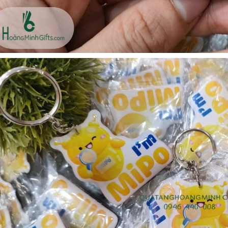
- kh cmc corporation
Liên hệ
Liên hệ
Mũ bảo hộ hàn quốc
Loa bluetooth kimiso
sseda - onehousing
bs02 - kh vicem
Liên hệ
Liên hệ
Vòng đeo tay cao su in
Móc khóa mica dẻo -
logo - khách hàng sun
khách hàng viện quản trị
kinh doanh
Liên hệ
Liên hệ