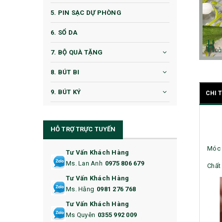
5. PIN SẠC DỰ PHÒNG
6. SỔ DA
7. BỘ QUÀ TẶNG
8. BÚT BI
9. BÚT KÝ
CHI 
10. CỐC QUÀ TẶNG
HỖ TRỢ TRỰC TUYẾN
11. CỐC/BÌNH GIỮ NHIỆT
Móc 
12. BÌNH NƯỚC
Tư Vấn Khách Hàng
Ms. Lan Anh
0975 806 679
Chất 
13. QUÀ TẶNG CAO CẤP
Tư Vấn Khách Hàng
Ms. Hằng
0981 276 768
14. HỘP/VÍ ĐỰNG NAMECARD
Tư Vấn Khách Hàng
15. BỘ BẤM MÓNG
Ms Quyên
0355 992 009