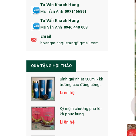
Tư Vấn Khách Hàng
16. BAO HỘ CHIẾU
Ms Trần Anh
0971466891
17. BA LÔ
Tư Vấn Khách Hàng
Ms Vân Anh
0946 440 008
18. ẤM CHÉN QUÀ TẶNG
Email
19. ĐỒNG HỒ TREO TƯỜNG
hoangminhquatang@gmail.com
21. ĐỒNG HỒ TRANH GHÉP
QUÀ TẶNG HỘI THẢO
22. ĐỒNG HỒ ĐỂ BÀN
23. QÙA TẶNG ĐỘC ĐÁO
Bình giữ nhiệt 500ml - kh
trường cao đẳng công
nghệ bách khoa hà nội
24. QÙA TẶNG PHA LÊ
Liên hệ
25. QUÀ TẶNG GLASSLOCK
Kỷ niệm chương pha lê -
kh phuc hung
26. QUÀ TẶNG LUMINARC
Liên hệ
28. BỘ ĐỒ ĂN CAO CẤP