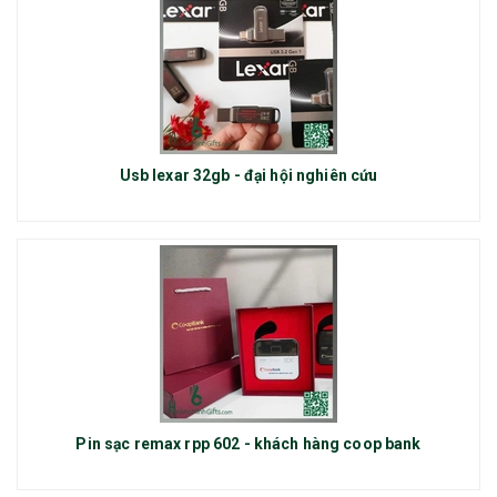
Usb lexar 32gb - đại hội nghiên cứu
Pin sạc remax rpp 602 - khách hàng coop bank