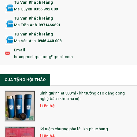
Tư Vấn Khách Hàng
15. BỘ BẤM MÓNG
Ms Quyên
0355 992 009
Tư Vấn Khách Hàng
16. BAO HỘ CHIẾU
Ms Trần Anh
0971466891
17. BA LÔ
Tư Vấn Khách Hàng
Ms Vân Anh
0946 440 008
18. ẤM CHÉN QUÀ TẶNG
Email
19. ĐỒNG HỒ TREO TƯỜNG
hoangminhquatang@gmail.com
21. ĐỒNG HỒ TRANH GHÉP
QUÀ TẶNG HỘI THẢO
22. ĐỒNG HỒ ĐỂ BÀN
23. QÙA TẶNG ĐỘC ĐÁO
Bình giữ nhiệt 500ml - kh trường cao đẳng công
nghệ bách khoa hà nội
24. QÙA TẶNG PHA LÊ
Liên hệ
25. QUÀ TẶNG GLASSLOCK
26. QUÀ TẶNG LUMINARC
Kỷ niệm chương pha lê - kh phuc hung
Liên hệ