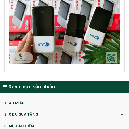
Danh mục sản phẩm
1. ÁO MƯA
2. Ô DÙ QUÀ TẶNG
3. MŨ BẢO HIỂM