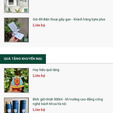
SẢN PHẨM ĐÃ THỰC HIỆN
QUÀ TẶNG SỨC KHỎE
Giá đỡ điện thoại gấp gọn - khách hàng byte plus
SẢN PHẨM MỚI 2021
Liên hệ
Sổ Sạc Đa Năng
La Fonte
Sổ Sạc Đa Năng
QUÀ TẶNG KHUYẾN MẠI
Sổ Lò Xo
Huy hiệu quà tặng
Liên hệ
Bình giữ nhiệt 500ml - kh trường cao đẳng công
nghệ bách khoa hà nội
Liên hệ