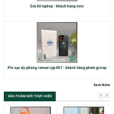
Giá đỡ laptop - khách hàng cmc
Pin sạc dự phòng remax rpp 657 - khách hàng phale group
Xem thêm
SẢN PHẨM MỚI THỰC HIỆN