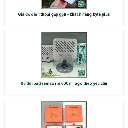
Giá đỡ điện thoại gấp gọn - khách hàng byte plus
Đế để ipad remax rm 600 in logo theo yêu cầu