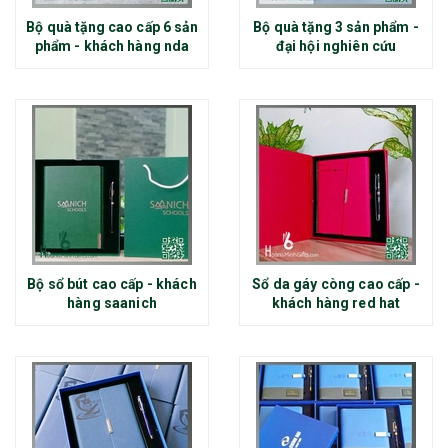
Bộ quà tặng cao cấp 6 sản
Bộ quà tặng 3 sản phẩm -
phẩm - khách hàng nda
đại hội nghiên cứu
Bộ sổ bút cao cấp - khách
Sổ da gáy còng cao cấp -
hàng saanich
khách hàng red hat