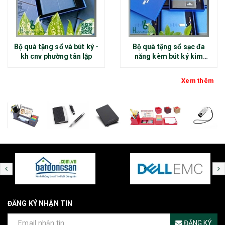
Bộ quà tặng sổ và bút ký -
Bộ quà tặng sổ sạc đa
kh cnv phường tân lập
năng kèm bút ký kim
loại - kh thép chính đại
Xem thêm
ĐĂNG KÝ NHẬN TIN
ĐĂNG KÝ