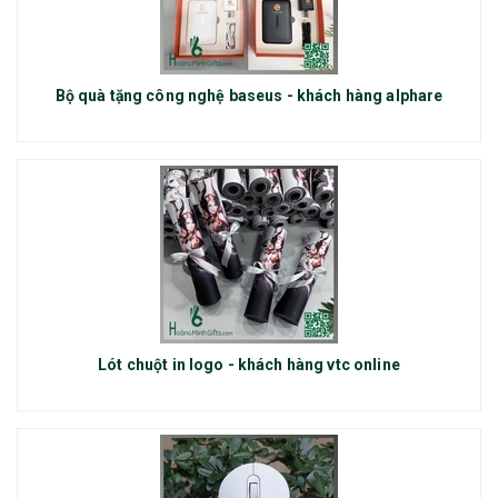
Bộ quà tặng công nghệ baseus - khách hàng alphare
Lót chuột in logo - khách hàng vtc online