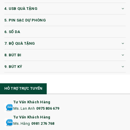
4. USB QUÀ TẶNG
5. PIN SẠC DỰ PHÒNG
6. SỔ DA
7. BỘ QUÀ TẶNG
8. BÚT BI
9. BÚT KÝ
10. CỐC QUÀ TẶNG
HỖ TRỢ TRỰC TUYẾN
11. CỐC/BÌNH GIỮ NHIỆT
12. BÌNH NƯỚC
Tư Vấn Khách Hàng
Ms. Lan Anh
0975 806 679
13. QUÀ TẶNG CAO CẤP
Tư Vấn Khách Hàng
Ms. Hằng
0981 276 768
14. HỘP/VÍ ĐỰNG NAMECARD