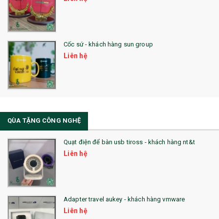
28. BỘ ĐỒ ĂN CAO CẤP
29. MÓC KHOÁ
Cốc sứ - khách hàng sun group
31. TÚI VẢI KHÔNG DỆT
Liên hệ
32. TÚI VẢI BỐ
33. MŨ LƯỠI TRAI
34. BÚT NHỚ DÒNG ĐỘC ĐÁO
QÙA TẶNG CÔNG NGHỆ
36. QUẠT NHỰA QUẢNG CÁO
Quạt điện để bàn usb tiross - khách hàng nt&t
QUÀ TẶNG KHUYẾN MẠI
Liên hệ
QUÀ TẶNG SX NHANH
QUÀ TẶNG HỘI THẢO
Adapter travel aukey - khách hàng vmware
QUÀ TẶNG CÔNG NGHỆ
Liên hệ