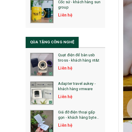
Cốc sứ - khách hàng sun
29. MÓC KHOÁ
group
31. TÚI VẢI KHÔNG DỆT
Liên hệ
32. TÚI VẢI BỐ
33. MŨ LƯỠI TRAI
QÙA TẶNG CÔNG NGHỆ
34. BÚT NHỚ DÒNG ĐỘC ĐÁO
Quạt điện để bàn usb
tiross - khách hàng nt&t
36. QUẠT NHỰA QUẢNG CÁO
Liên hệ
QUÀ TẶNG KHUYẾN MẠI
Adapter travel aukey -
QUÀ TẶNG SX NHANH
khách hàng vmware
Liên hệ
QUÀ TẶNG HỘI THẢO
QUÀ TẶNG CÔNG NGHỆ
Giá đỡ điện thoại gấp
gọn - khách hàng byte
SẢN PHẨM ĐÃ THỰC HIỆN
plus
Liên hệ