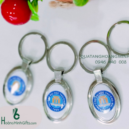
Cốc sứ - khách hàng sun
Bình thủy tinh lọc trà -
group
khách hàng div
Liên hệ
Liên hệ
Pin sạc dự phòng hoco
Bình nước thủy tinh có
j82 10.000mah - khách
dây xách
hàng nam thắng
Liên hệ
Liên hệ
Ô gấp 3 bán tự động -
Cốc giữ nhiệt 500ml
kh viags
Liên hệ
Liên hệ