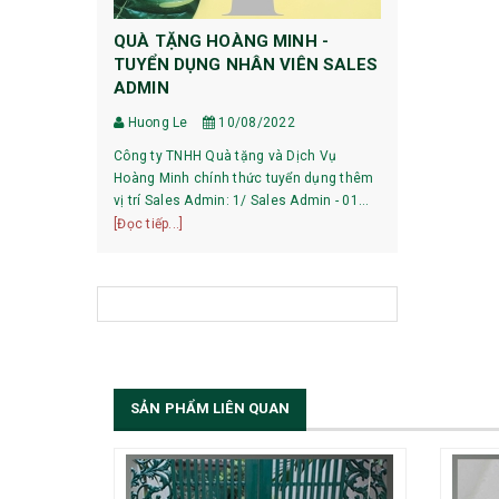
QUÀ TẶNG HOÀNG MINH -
HƯỚNG DẪ
TUYỂN DỤNG NHÂN VIÊN SALES
DỰ PHÒNG
ADMIN
Huong Le
Huong Le
10/08/2022
HƯỚNG DẪN 
Công ty TNHH Quà tặng và Dịch Vụ
XIAOMI 1, Pin mới mua về có phải sạc xả
Hoàng Minh chính thức tuyển dụng thêm
không? Với các dòng pin của Xiaomi hiện
vị trí Sales Admin: 1/ Sales Admin - 01
nay, việc làm
[Đọc tiếp...]
nhân viên làm việc tại trụ sở Hà Nội.
[Đọc tiếp...]
bạn có thể sử
SẢN PHẨM LIÊN QUAN