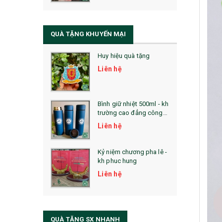
QUÀ TẶNG SỨC KHỎE
SẢN PHẨM MỚI 2021
QUÀ TẶNG KHUYẾN MẠI
Sổ Sạc Đa Năng
Huy hiệu quà tặng
La Fonte
Liên hệ
Sổ Sạc Đa Năng
Sổ Lò Xo
Bình giữ nhiệt 500ml - kh
trường cao đẳng công
nghệ bách khoa hà nội
Liên hệ
Kỷ niệm chương pha lê -
kh phuc hung
Liên hệ
QUÀ TẶNG SX NHANH