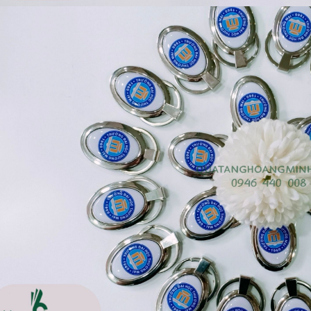
Bộ sổ bút cao cấp -
Cốc giữ nhiệt 500ml
khách hàng evs
Liên hệ
Liên hệ
Pin sạc dự phòng hoco
Pin sạc dự phòng hoco
j82 10.000mah - khách
j82 10.000mah - khách
hàng nam thắng
hàng synnex fpt
Liên hệ
Liên hệ
Bình nước thủy tinh có
Hộp namecard kim loại
dây xách
khắc logo
Liên hệ
Liên hệ
Hộp da cao cấp đựng
Loa bluetooth
rượu
soundcore ace a1 a3151