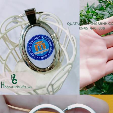
Bộ sổ bút cao cấp -
Bình thủy tinh lọc trà -
khách hàng evs
khách hàng div
Liên hệ
Liên hệ
Pin sạc dự phòng hoco
Bình nước thủy tinh có
j82 10.000mah - khách
dây xách
hàng nam thắng
Liên hệ
Liên hệ