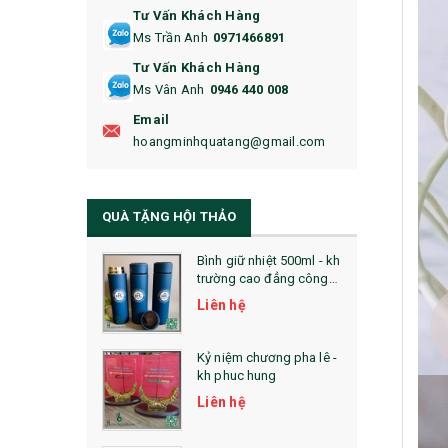
Tư Vấn Khách Hàng
16. BAO HỘ CHIẾU
Ms Trần Anh
0971466891
17. BA LÔ
Tư Vấn Khách Hàng
Ms Vân Anh
0946 440 008
18. ẤM CHÉN QUÀ TẶNG
Email
19. ĐỒNG HỒ TREO TƯỜNG
hoangminhquatang@gmail.com
21. ĐỒNG HỒ TRANH GHÉP
QUÀ TẶNG HỘI THẢO
22. ĐỒNG HỒ ĐỂ BÀN
23. QÙA TẶNG ĐỘC ĐÁO
Bình giữ nhiệt 500ml - kh
trường cao đẳng công
nghệ bách khoa hà nội
24. QÙA TẶNG PHA LÊ
Liên hệ
25. QUÀ TẶNG GLASSLOCK
Kỷ niệm chương pha lê -
kh phuc hung
26. QUÀ TẶNG LUMINARC
Liên hệ
28. BỘ ĐỒ ĂN CAO CẤP