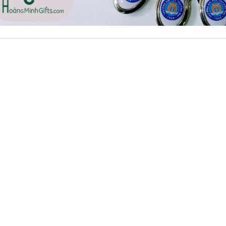
- kh cmc corporation
Liên hệ
Liên hệ
Mũ bảo hộ hàn quốc
Loa bluetooth kimiso
sseda - onehousing
bs02 - kh vicem
Liên hệ
Liên hệ
Vòng đeo tay cao su in
Móc khóa mica dẻo -
logo - khách hàng sun
khách hàng viện quản trị
kinh doanh
Liên hệ
Liên hệ