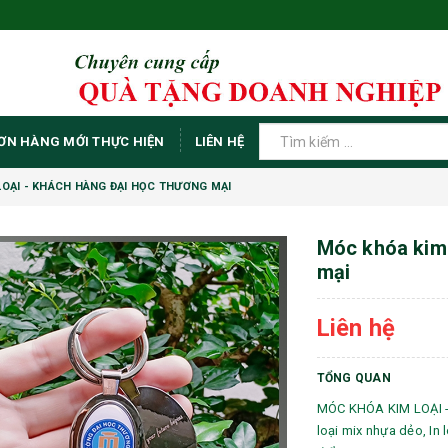
ƠN HÀNG MỚI THỰC HIỆN
LIÊN HỆ
OẠI - KHÁCH HÀNG ĐẠI HỌC THƯƠNG MẠI
Móc khóa kim 
mại
Liên hệ
TỔNG QUAN
MÓC KHÓA KIM LOẠI 
loại mix nhựa dẻo, In l