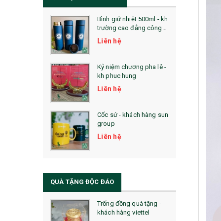
Bình giữ nhiệt 500ml - kh
trường cao đẳng công
nghệ bách khoa hà nội
Liên hệ
Kỷ niệm chương pha lê -
kh phuc hung
Liên hệ
Cốc sứ - khách hàng sun
group
Liên hệ
QUÀ TẶNG ĐỘC ĐÁO
Trống đồng quà tặng -
khách hàng viettel