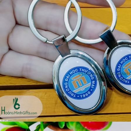
Ô gấp 3 bán tự động -
Cốc giữ nhiệt 500ml
kh viags
Liên hệ
Liên hệ
Đế để ipad remax rm
Chuột không dây 2.4g
600 in logo theo yêu cầu
hoco gm14 - cscv2025
Liên hệ
Liên hệ
Bộ quà tặng công nghệ
Pin sạc hoco j108 -
baseus - khách hàng
khách hàng nt&t
alphare
Liên hệ
Liên hệ
Lót chuột in logo -
Lót chuột in logo -
khách hàng vtc online
khách hàng commvault
Liên hệ
Liên hệ