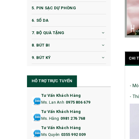
5. PIN SẠC DỰ PHÒNG
6. SỔ DA
7. BỘ QUÀ TẶNG
8. BÚT BI
9. BÚT KÝ
CHI 
10. CỐC QUÀ TẶNG
HỖ TRỢ TRỰC TUYẾN
11. CỐC/BÌNH GIỮ NHIỆT
- Mó
12. BÌNH NƯỚC
Tư Vấn Khách Hàng
- Th
Ms. Lan Anh
0975 806 679
13. QUÀ TẶNG CAO CẤP
Tư Vấn Khách Hàng
Ms. Hằng
0981 276 768
14. HỘP/VÍ ĐỰNG NAMECARD
Tư Vấn Khách Hàng
15. BỘ BẤM MÓNG
Ms Quyên
0355 992 009