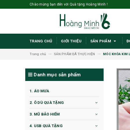
Chào mừng bạn đến với Quà tặng Hoàng Minh !
TRANG CHỦ
GIỚI THIỆU
SẢN PHẨM
Đ
Trang chủ
SẢN PHẨM ĐÃ THỰC HIỆN
MÓC KHÓA KIM L
Danh mục sản phẩm
1. ÁO MƯA
2. Ô DÙ QUÀ TẶNG
3. MŨ BẢO HIỂM
4. USB QUÀ TẶNG