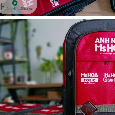
Bộ sổ bút cao cấp -
Cốc giữ nhiệt 500ml
khách hàng evs
Liên hệ
Liên hệ
Pin sạc dự phòng hoco
Pin sạc dự phòng hoco
j82 10.000mah - khách
j82 10.000mah - khách
hàng nam thắng
hàng synnex fpt
Liên hệ
Liên hệ
Bình nước thủy tinh có
Hộp namecard kim loại
dây xách
khắc logo
Liên hệ
Liên hệ
Hộp da cao cấp đựng
Loa bluetooth
rượu
soundcore ace a1 a3151