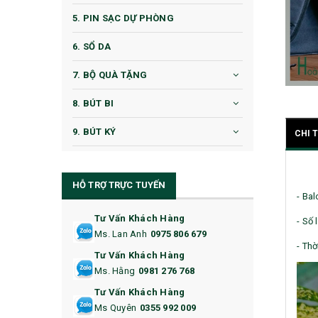
5. PIN SẠC DỰ PHÒNG
6. SỔ DA
7. BỘ QUÀ TẶNG
8. BÚT BI
9. BÚT KÝ
CHI 
10. CỐC QUÀ TẶNG
HỖ TRỢ TRỰC TUYẾN
11. CỐC/BÌNH GIỮ NHIỆT
- Bal
12. BÌNH NƯỚC
Tư Vấn Khách Hàng
- Số 
Ms. Lan Anh
0975 806 679
13. QUÀ TẶNG CAO CẤP
- Thờ
Tư Vấn Khách Hàng
Ms. Hằng
0981 276 768
14. HỘP/VÍ ĐỰNG NAMECARD
Tư Vấn Khách Hàng
15. BỘ BẤM MÓNG
Ms Quyên
0355 992 009