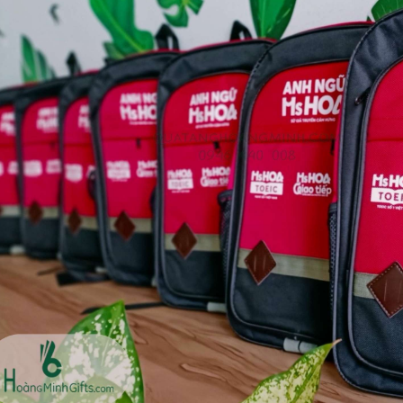
Ô gấp 3 bán tự động -
Cốc giữ nhiệt 500ml
kh viags
Liên hệ
Liên hệ
Đế để ipad remax rm
Chuột không dây 2.4g
600 in logo theo yêu cầu
hoco gm14 - cscv2025
Liên hệ
Liên hệ
Bộ quà tặng công nghệ
Pin sạc hoco j108 -
baseus - khách hàng
khách hàng nt&t
alphare
Liên hệ
Liên hệ
Lót chuột in logo -
Lót chuột in logo -
khách hàng vtc online
khách hàng commvault
Liên hệ
Liên hệ