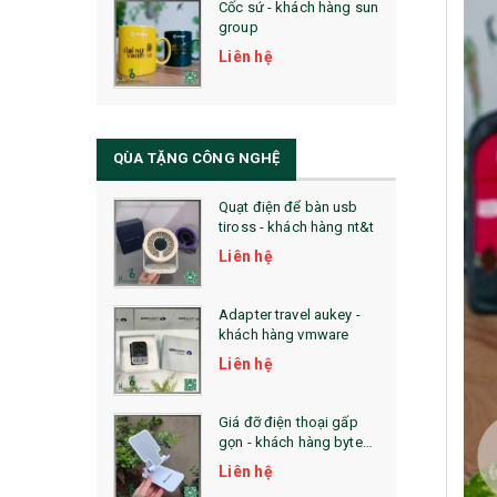
Cốc sứ - khách hàng sun
29. MÓC KHOÁ
group
31. TÚI VẢI KHÔNG DỆT
Liên hệ
32. TÚI VẢI BỐ
33. MŨ LƯỠI TRAI
QÙA TẶNG CÔNG NGHỆ
34. BÚT NHỚ DÒNG ĐỘC ĐÁO
Quạt điện để bàn usb
tiross - khách hàng nt&t
36. QUẠT NHỰA QUẢNG CÁO
Liên hệ
QUÀ TẶNG KHUYẾN MẠI
Adapter travel aukey -
QUÀ TẶNG SX NHANH
khách hàng vmware
Liên hệ
QUÀ TẶNG HỘI THẢO
QUÀ TẶNG CÔNG NGHỆ
Giá đỡ điện thoại gấp
gọn - khách hàng byte
SẢN PHẨM ĐÃ THỰC HIỆN
plus
Liên hệ