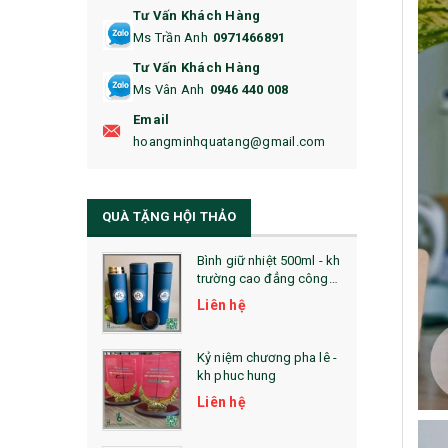
Tư Vấn Khách Hàng
16. BAO HỘ CHIẾU
Ms Trần Anh
0971466891
17. BA LÔ
Tư Vấn Khách Hàng
Ms Vân Anh
0946 440 008
18. ẤM CHÉN QUÀ TẶNG
Email
19. ĐỒNG HỒ TREO TƯỜNG
hoangminhquatang@gmail.com
21. ĐỒNG HỒ TRANH GHÉP
QUÀ TẶNG HỘI THẢO
22. ĐỒNG HỒ ĐỂ BÀN
23. QÙA TẶNG ĐỘC ĐÁO
Bình giữ nhiệt 500ml - kh
trường cao đẳng công
nghệ bách khoa hà nội
24. QÙA TẶNG PHA LÊ
Liên hệ
25. QUÀ TẶNG GLASSLOCK
Kỷ niệm chương pha lê -
kh phuc hung
26. QUÀ TẶNG LUMINARC
Liên hệ
28. BỘ ĐỒ ĂN CAO CẤP