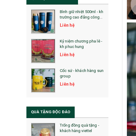
Bình giữ nhiệt 500ml - kh
trường cao đẳng công
nghệ bách khoa hà nội
Liên hệ
Kỷ niệm chương pha lê -
kh phuc hung
Liên hệ
Cốc sứ - khách hàng sun
group
Liên hệ
QUÀ TẶNG ĐỘC ĐÁO
Trống đồng quà tặng -
khách hàng viettel