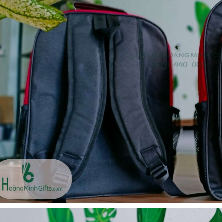
Bộ sổ bút cao cấp -
Bình thủy tinh lọc trà -
khách hàng evs
khách hàng div
Liên hệ
Liên hệ
Pin sạc dự phòng hoco
Bình nước thủy tinh có
j82 10.000mah - khách
dây xách
hàng nam thắng
Liên hệ
Liên hệ