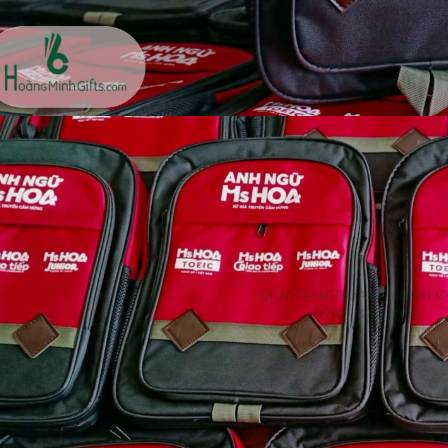
- kh cmc corporation
Liên hệ
Liên hệ
Mũ bảo hộ hàn quốc
Loa bluetooth kimiso
sseda - onehousing
bs02 - kh vicem
Liên hệ
Liên hệ
Vòng đeo tay cao su in
Móc khóa mica dẻo -
logo - khách hàng sun
khách hàng viện quản trị
kinh doanh
Liên hệ
Liên hệ