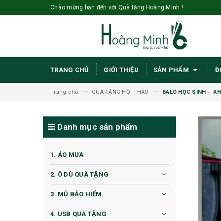
Chào mừng bạn đến với Quà tặng Hoàng Minh !
TRANG CHỦ
GIỚI THIỆU
SẢN PHẨM
Đ
Trang chủ
QUÀ TẶNG HỘI THẢO
BALO HỌC SINH - K
Danh mục sản phẩm
1. ÁO MƯA
2. Ô DÙ QUÀ TẶNG
3. MŨ BẢO HIỂM
4. USB QUÀ TẶNG