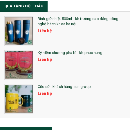
QUÀ TẶNG HỘI THẢO
22. ĐỒNG HỒ ĐỂ BÀN
23. QÙA TẶNG ĐỘC ĐÁO
Bình giữ nhiệt 500ml - kh trường cao đẳng công
nghệ bách khoa hà nội
24. QÙA TẶNG PHA LÊ
Liên hệ
25. QUÀ TẶNG GLASSLOCK
26. QUÀ TẶNG LUMINARC
Kỷ niệm chương pha lê - kh phuc hung
Liên hệ
28. BỘ ĐỒ ĂN CAO CẤP
29. MÓC KHOÁ
Cốc sứ - khách hàng sun group
31. TÚI VẢI KHÔNG DỆT
Liên hệ
32. TÚI VẢI BỐ
33. MŨ LƯỠI TRAI
34. BÚT NHỚ DÒNG ĐỘC ĐÁO