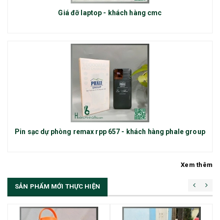
Giá đỡ laptop - khách hàng cmc
Pin sạc dự phòng remax rpp 657 - khách hàng phale group
Xem thêm
SẢN PHẨM MỚI THỰC HIỆN