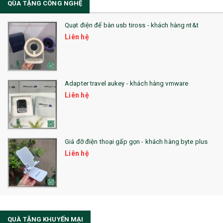
QÙA TẶNG CÔNG NGHỆ
36. QUẠT NHỰA QUẢNG CÁO
Quạt điện để bàn usb tiross - khách hàng nt&t
QUÀ TẶNG KHUYẾN MẠI
Liên hệ
QUÀ TẶNG SX NHANH
QUÀ TẶNG HỘI THẢO
Adapter travel aukey - khách hàng vmware
QUÀ TẶNG CÔNG NGHỆ
Liên hệ
SẢN PHẨM ĐÃ THỰC HIỆN
QUÀ TẶNG SỨC KHỎE
Giá đỡ điện thoại gấp gọn - khách hàng byte plus
SẢN PHẨM MỚI 2021
Liên hệ
Sổ Sạc Đa Năng
La Fonte
Sổ Sạc Đa Năng
QUÀ TẶNG KHUYẾN MẠI