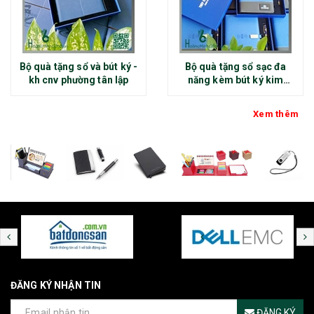
Bộ quà tặng sổ và bút ký -
Bộ quà tặng sổ sạc đa
kh cnv phường tân lập
năng kèm bút ký kim
loại - kh thép chính đại
Xem thêm
ĐĂNG KÝ NHẬN TIN
ĐĂNG KÝ