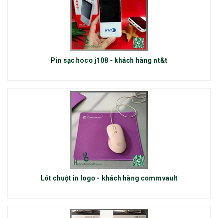
Pin sạc hoco j108 - khách hàng nt&t
Lót chuột in logo - khách hàng commvault