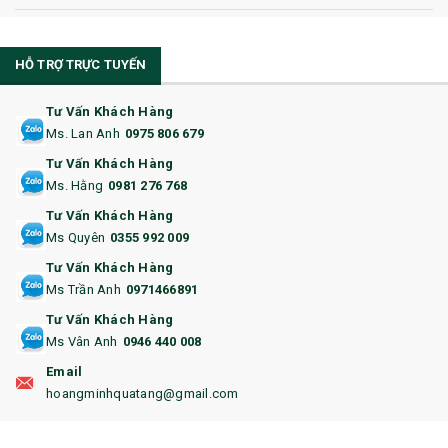
10. CỐC QUÀ TẶNG
HỖ TRỢ TRỰC TUYẾN
11. CỐC/BÌNH GIỮ NHIỆT
12. BÌNH NƯỚC
Tư Vấn Khách Hàng
Ms. Lan Anh
0975 806 679
13. QUÀ TẶNG CAO CẤP
Tư Vấn Khách Hàng
Ms. Hằng
0981 276 768
14. HỘP/VÍ ĐỰNG NAMECARD
Tư Vấn Khách Hàng
15. BỘ BẤM MÓNG
Ms Quyên
0355 992 009
Tư Vấn Khách Hàng
16. BAO HỘ CHIẾU
Ms Trần Anh
0971466891
17. BA LÔ
Tư Vấn Khách Hàng
Ms Vân Anh
0946 440 008
18. ẤM CHÉN QUÀ TẶNG
Email
19. ĐỒNG HỒ TREO TƯỜNG
hoangminhquatang@gmail.com
21. ĐỒNG HỒ TRANH GHÉP