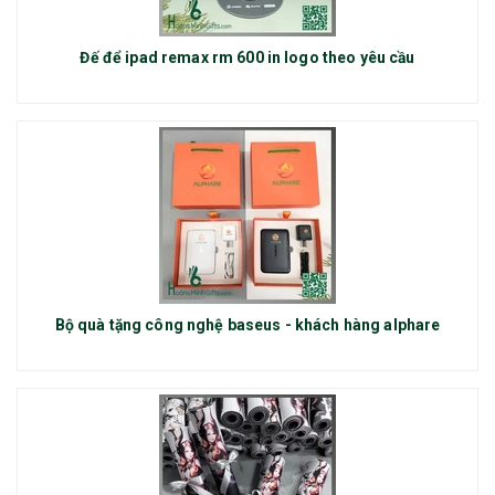
Đế để ipad remax rm 600 in logo theo yêu cầu
Bộ quà tặng công nghệ baseus - khách hàng alphare