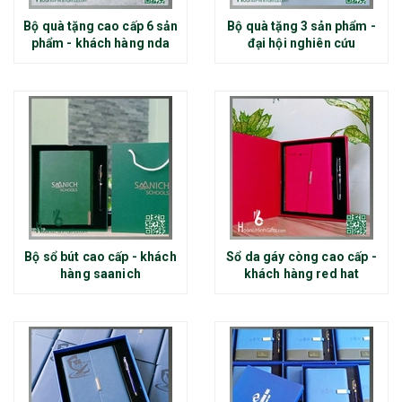
Bộ quà tặng cao cấp 6 sản
Bộ quà tặng 3 sản phẩm -
phẩm - khách hàng nda
đại hội nghiên cứu
Bộ sổ bút cao cấp - khách
Sổ da gáy còng cao cấp -
hàng saanich
khách hàng red hat