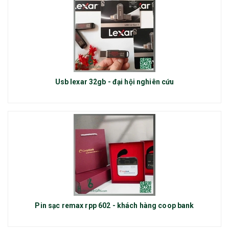
Usb lexar 32gb - đại hội nghiên cứu
Pin sạc remax rpp 602 - khách hàng coop bank