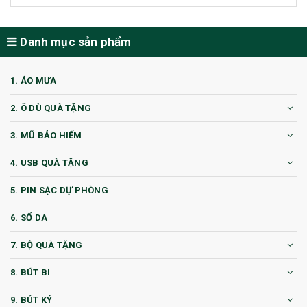
Danh mục sản phẩm
1. ÁO MƯA
2. Ô DÙ QUÀ TẶNG
3. MŨ BẢO HIỂM
4. USB QUÀ TẶNG
5. PIN SẠC DỰ PHÒNG
6. SỔ DA
7. BỘ QUÀ TẶNG
8. BÚT BI
9. BÚT KÝ