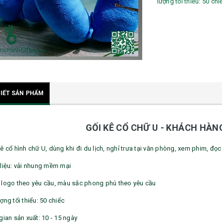
lượng tối thiểu: 50 chi
TIẾT SẢN PHẨM
GỐI KÊ CỔ CHỮ U - KHÁCH HÀ
ê cổ hình chữ U, dùng khi đi du lịch, nghỉ trưa tại văn phòng, xem phim, đọc
 liệu: vải nhung mềm mại
 logo theo yêu cầu, màu sắc phong phú theo yêu cầu
ợng tối thiểu: 50 chiếc
gian sản xuất: 10 - 15 ngày