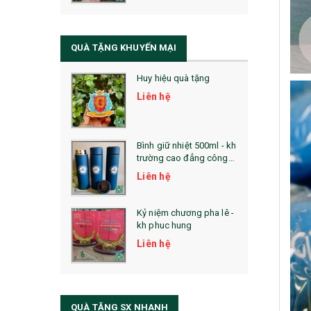
QUÀ TẶNG SỨC KHỎE
SẢN PHẨM MỚI 2021
QUÀ TẶNG KHUYẾN MẠI
Sổ Sạc Đa Năng
Huy hiệu quà tặng
La Fonte
Liên hệ
Sổ Sạc Đa Năng
Sổ Lò Xo
Bình giữ nhiệt 500ml - kh
trường cao đẳng công
nghệ bách khoa hà nội
Liên hệ
Kỷ niệm chương pha lê -
kh phuc hung
Liên hệ
QUÀ TẶNG SX NHANH