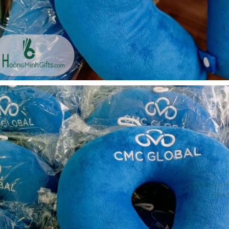
Bộ sổ bút cao cấp -
Cốc giữ nhiệt 500ml
khách hàng evs
Liên hệ
Liên hệ
Pin sạc dự phòng hoco
Pin sạc dự phòng hoco
j82 10.000mah - khách
j82 10.000mah - khách
hàng nam thắng
hàng synnex fpt
Liên hệ
Liên hệ
Bình nước thủy tinh có
Hộp namecard kim loại
dây xách
khắc logo
Liên hệ
Liên hệ
Hộp da cao cấp đựng
Loa bluetooth
rượu
soundcore ace a1 a3151