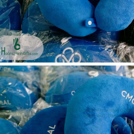
- kh cmc corporation
Liên hệ
Liên hệ
Mũ bảo hộ hàn quốc
Loa bluetooth kimiso
sseda - onehousing
bs02 - kh vicem
Liên hệ
Liên hệ
Vòng đeo tay cao su in
Móc khóa mica dẻo -
logo - khách hàng sun
khách hàng viện quản trị
kinh doanh
Liên hệ
Liên hệ