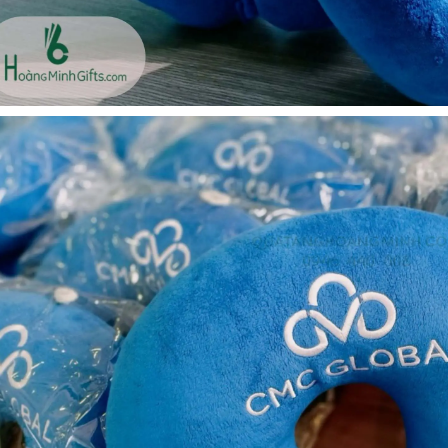
Cốc sứ - khách hàng sun
Bình thủy tinh lọc trà -
group
khách hàng div
Liên hệ
Liên hệ
Pin sạc dự phòng hoco
Bình nước thủy tinh có
j82 10.000mah - khách
dây xách
hàng nam thắng
Liên hệ
Liên hệ
Ô gấp 3 bán tự động -
Cốc giữ nhiệt 500ml
kh viags
Liên hệ
Liên hệ