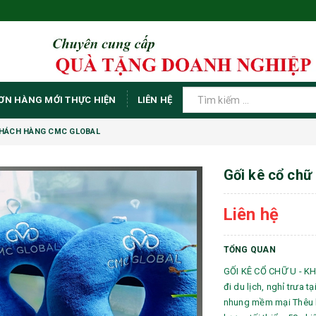
ƠN HÀNG MỚI THỰC HIỆN
LIÊN HỆ
 KHÁCH HÀNG CMC GLOBAL
Gối kê cổ chữ
Liên hệ
TỔNG QUAN
GỐI KÊ CỔ CHỮ U - K
đi du lịch, nghỉ trưa t
nhung mềm mại Thêu l