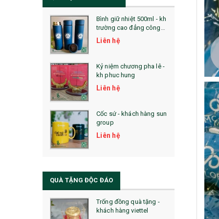
Bình giữ nhiệt 500ml - kh
trường cao đẳng công
nghệ bách khoa hà nội
Liên hệ
Kỷ niệm chương pha lê -
kh phuc hung
Liên hệ
Cốc sứ - khách hàng sun
group
Liên hệ
QUÀ TẶNG ĐỘC ĐÁO
Trống đồng quà tặng -
khách hàng viettel