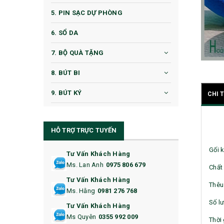
5. PIN SẠC DỰ PHÒNG
6. SỔ DA
7. BỘ QUÀ TẶNG
8. BÚT BI
9. BÚT KÝ
CHI 
10. CỐC QUÀ TẶNG
HỖ TRỢ TRỰC TUYẾN
11. CỐC/BÌNH GIỮ NHIỆT
Gối k
12. BÌNH NƯỚC
Tư Vấn Khách Hàng
Ms. Lan Anh
0975 806 679
Chất
13. QUÀ TẶNG CAO CẤP
Tư Vấn Khách Hàng
Thêu
Ms. Hằng
0981 276 768
14. HỘP/VÍ ĐỰNG NAMECARD
Số lư
Tư Vấn Khách Hàng
15. BỘ BẤM MÓNG
Ms Quyên
0355 992 009
Thời 