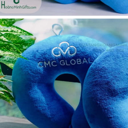
Ô gấp 3 bán tự động -
Cốc giữ nhiệt 500ml
kh viags
Liên hệ
Liên hệ
Đế để ipad remax rm
Chuột không dây 2.4g
600 in logo theo yêu cầu
hoco gm14 - cscv2025
Liên hệ
Liên hệ
Bộ quà tặng công nghệ
Pin sạc hoco j108 -
baseus - khách hàng
khách hàng nt&t
alphare
Liên hệ
Liên hệ
Lót chuột in logo -
Lót chuột in logo -
khách hàng vtc online
khách hàng commvault
Liên hệ
Liên hệ