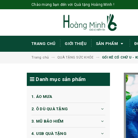
Chào mừng bạn đến với Quà tặng Hoàng Minh !
TRANG CHỦ
GIỚI THIỆU
SẢN PHẨM
Đ
Trang chủ
QUÀ TẶNG SỨC KHỎE
GỐI KÊ CỔ CHỮ U -
Danh mục sản phẩm
1. ÁO MƯA
2. Ô DÙ QUÀ TẶNG
3. MŨ BẢO HIỂM
4. USB QUÀ TẶNG