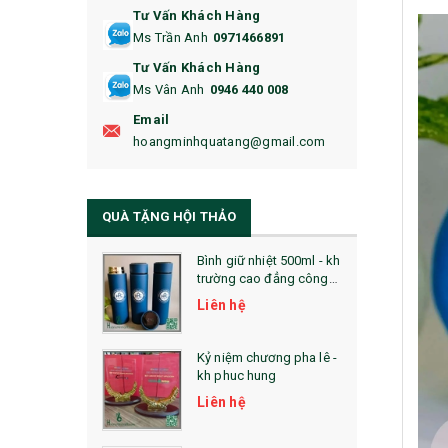
Tư Vấn Khách Hàng
16. BAO HỘ CHIẾU
Ms Trần Anh
0971466891
17. BA LÔ
Tư Vấn Khách Hàng
Ms Vân Anh
0946 440 008
18. ẤM CHÉN QUÀ TẶNG
Email
19. ĐỒNG HỒ TREO TƯỜNG
hoangminhquatang@gmail.com
21. ĐỒNG HỒ TRANH GHÉP
QUÀ TẶNG HỘI THẢO
22. ĐỒNG HỒ ĐỂ BÀN
23. QÙA TẶNG ĐỘC ĐÁO
Bình giữ nhiệt 500ml - kh
trường cao đẳng công
nghệ bách khoa hà nội
24. QÙA TẶNG PHA LÊ
Liên hệ
25. QUÀ TẶNG GLASSLOCK
Kỷ niệm chương pha lê -
kh phuc hung
26. QUÀ TẶNG LUMINARC
Liên hệ
28. BỘ ĐỒ ĂN CAO CẤP