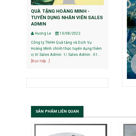
QUÀ TẶNG HOÀNG MINH -
HƯỚNG DẪ
TUYỂN DỤNG NHÂN VIÊN SALES
DỰ PHÒNG
ADMIN
Huong Le
Huong Le
10/08/2022
HƯỚNG DẪN 
Công ty TNHH Quà tặng và Dịch Vụ
XIAOMI 1, Pin mới mua về có phải sạc xả
Hoàng Minh chính thức tuyển dụng thêm
không? Với các dòng pin của Xiaomi hiện
vị trí Sales Admin: 1/ Sales Admin - 01
nay, việc làm
[Đọc tiếp...]
nhân viên làm việc tại trụ sở Hà Nội.
[Đọc tiếp...]
bạn có thể sử
SẢN PHẨM LIÊN QUAN