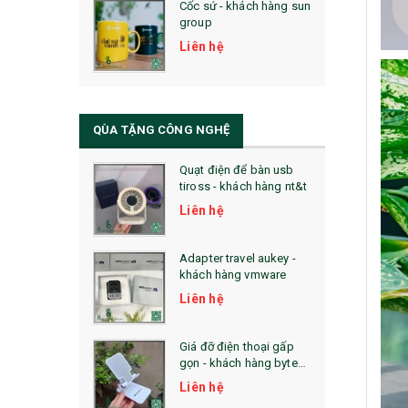
Cốc sứ - khách hàng sun
29. MÓC KHOÁ
group
31. TÚI VẢI KHÔNG DỆT
Liên hệ
32. TÚI VẢI BỐ
33. MŨ LƯỠI TRAI
QÙA TẶNG CÔNG NGHỆ
34. BÚT NHỚ DÒNG ĐỘC ĐÁO
Quạt điện để bàn usb
tiross - khách hàng nt&t
36. QUẠT NHỰA QUẢNG CÁO
Liên hệ
QUÀ TẶNG KHUYẾN MẠI
Adapter travel aukey -
QUÀ TẶNG SX NHANH
khách hàng vmware
Liên hệ
QUÀ TẶNG HỘI THẢO
QUÀ TẶNG CÔNG NGHỆ
Giá đỡ điện thoại gấp
gọn - khách hàng byte
SẢN PHẨM ĐÃ THỰC HIỆN
plus
Liên hệ