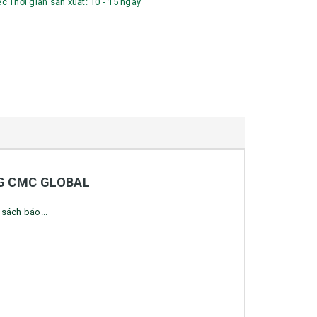
ếc Thời gian sản xuất: 10 - 15 ngày
NG CMC GLOBAL
 sách báo...