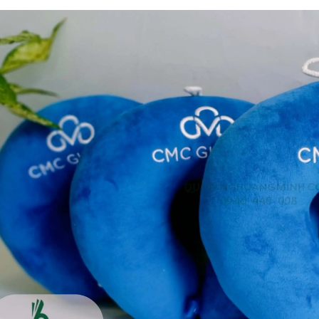
Bộ sổ bút cao cấp -
Bình thủy tinh lọc trà -
khách hàng evs
khách hàng div
Liên hệ
Liên hệ
Pin sạc dự phòng hoco
Bình nước thủy tinh có
j82 10.000mah - khách
dây xách
hàng nam thắng
Liên hệ
Liên hệ