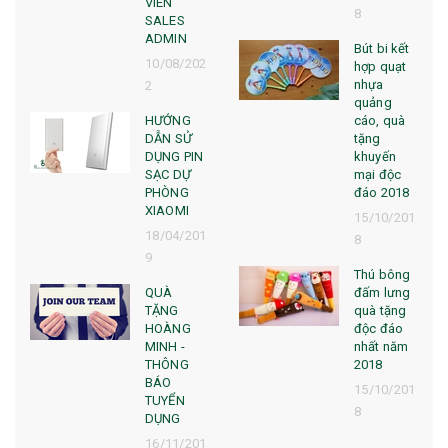
VIÊN
8
SALES
ADMIN
Bút bi kết
10/08/202
hợp quạt
nhựa
2
quảng
HƯỚNG
cáo, quà
DẪN SỬ
tặng
DỤNG PIN
khuyến
SẠC DỰ
mại độc
PHÒNG
đáo 2018
XIAOMI
15/10/201
18/04/201
8
9
Thú bông
QUÀ
đấm lưng
TẶNG
quà tặng
HOÀNG
độc đáo
MINH -
nhất năm
THÔNG
2018
BÁO
15/10/201
TUYỂN
8
DỤNG
16/11/201