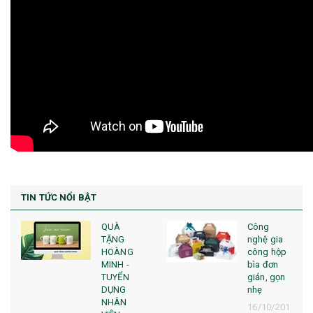
TIN TỨC NỔI BẬT
QUÀ
Công
TẶNG
nghệ gia
HOÀNG
công hộp
MINH -
bìa đơn
TUYỂN
giản, gọn
DỤNG
nhẹ
NHÂN
16/10/201