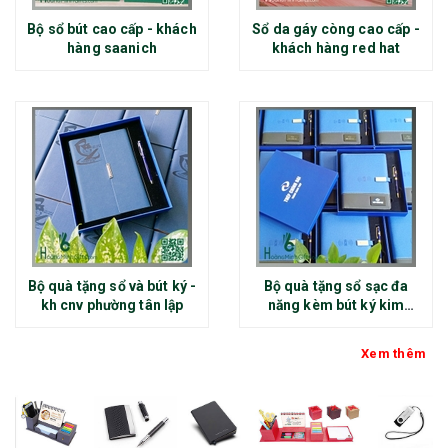
Bộ sổ bút cao cấp - khách
Sổ da gáy còng cao cấp -
hàng saanich
khách hàng red hat
Bộ quà tặng sổ và bút ký -
Bộ quà tặng sổ sạc đa
kh cnv phường tân lập
năng kèm bút ký kim
loại - kh thép chính đại
Xem thêm