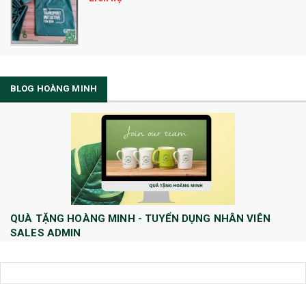
BLOG HOÀNG MINH
QUÀ TẶNG HOÀNG MINH - TUYỂN DỤNG NHÂN VIÊN
SALES ADMIN
Huong Le
10/08/2022
Công ty TNHH Quà tặng và Dịch Vụ Hoàng Minh chính thức tuyển dụng
thêm vị trí Sales Admin: 1/ Sales Admin - 01 nhân viên làm việc tại trụ
sở Hà Nội.