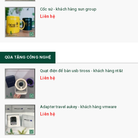
Cốc sứ - khách hàng sun group
31. TÚI VẢI KHÔNG DỆT
Liên hệ
32. TÚI VẢI BỐ
33. MŨ LƯỠI TRAI
34. BÚT NHỚ DÒNG ĐỘC ĐÁO
QÙA TẶNG CÔNG NGHỆ
36. QUẠT NHỰA QUẢNG CÁO
Quạt điện để bàn usb tiross - khách hàng nt&t
QUÀ TẶNG KHUYẾN MẠI
Liên hệ
QUÀ TẶNG SX NHANH
QUÀ TẶNG HỘI THẢO
Adapter travel aukey - khách hàng vmware
QUÀ TẶNG CÔNG NGHỆ
Liên hệ
SẢN PHẨM ĐÃ THỰC HIỆN
QUÀ TẶNG SỨC KHỎE