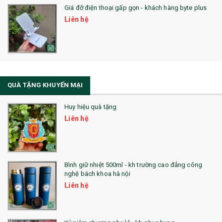
Giá đỡ điện thoại gấp gọn - khách hàng byte plus
SẢN PHẨM MỚI 2021
Liên hệ
Sổ Sạc Đa Năng
La Fonte
Sổ Sạc Đa Năng
QUÀ TẶNG KHUYẾN MẠI
Sổ Lò Xo
Huy hiệu quà tặng
Liên hệ
Bình giữ nhiệt 500ml - kh trường cao đẳng công
nghệ bách khoa hà nội
Liên hệ