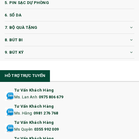
5. PIN SẠC DỰ PHÒNG
6. SỔ DA
7. BỘ QUÀ TẶNG
8. BÚT BI
9. BÚT KÝ
10. CỐC QUÀ TẶNG
HỖ TRỢ TRỰC TUYẾN
11. CỐC/BÌNH GIỮ NHIỆT
12. BÌNH NƯỚC
Tư Vấn Khách Hàng
Ms. Lan Anh
0975 806 679
13. QUÀ TẶNG CAO CẤP
Tư Vấn Khách Hàng
Ms. Hằng
0981 276 768
14. HỘP/VÍ ĐỰNG NAMECARD
Tư Vấn Khách Hàng
15. BỘ BẤM MÓNG
Ms Quyên
0355 992 009
Tư Vấn Khách Hàng