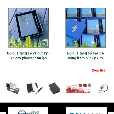
Bộ quà tặng sổ và bút ký -
Bộ quà tặng sổ sạc đa
kh cnv phường tân lập
năng kèm bút ký kim
loại - kh thép chính đại
Xem thêm