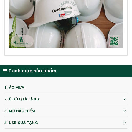
Danh mục sản phẩm
1. ÁO MƯA
2. Ô DÙ QUÀ TẶNG
3. MŨ BẢO HIỂM
4. USB QUÀ TẶNG