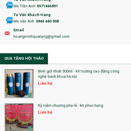
16. BAO HỘ CHIẾU
Ms Trần Anh
0971466891
17. BA LÔ
Tư Vấn Khách Hàng
Ms Vân Anh
0946 440 008
18. ẤM CHÉN QUÀ TẶNG
Email
19. ĐỒNG HỒ TREO TƯỜNG
hoangminhquatang@gmail.com
21. ĐỒNG HỒ TRANH GHÉP
QUÀ TẶNG HỘI THẢO
22. ĐỒNG HỒ ĐỂ BÀN
23. QÙA TẶNG ĐỘC ĐÁO
Bình giữ nhiệt 500ml - kh trường cao đẳng công
nghệ bách khoa hà nội
24. QÙA TẶNG PHA LÊ
Liên hệ
25. QUÀ TẶNG GLASSLOCK
26. QUÀ TẶNG LUMINARC
Kỷ niệm chương pha lê - kh phuc hung
Liên hệ
28. BỘ ĐỒ ĂN CAO CẤP
29. MÓC KHOÁ