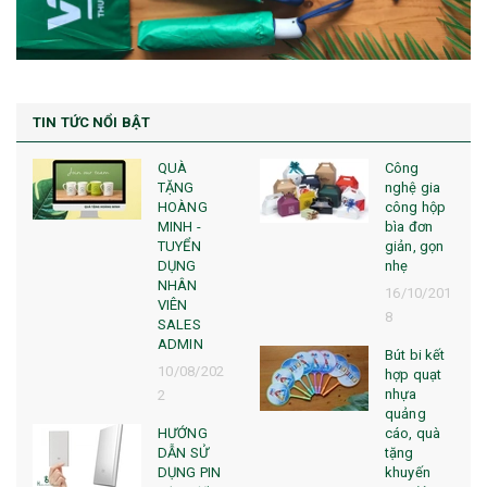
TIN TỨC NỔI BẬT
QUÀ
Công
TẶNG
nghệ gia
HOÀNG
công hộp
MINH -
bìa đơn
TUYỂN
giản, gọn
DỤNG
nhẹ
NHÂN
16/10/201
VIÊN
8
SALES
ADMIN
Bút bi kết
10/08/202
hợp quạt
nhựa
2
quảng
HƯỚNG
cáo, quà
DẪN SỬ
tặng
DỤNG PIN
khuyến