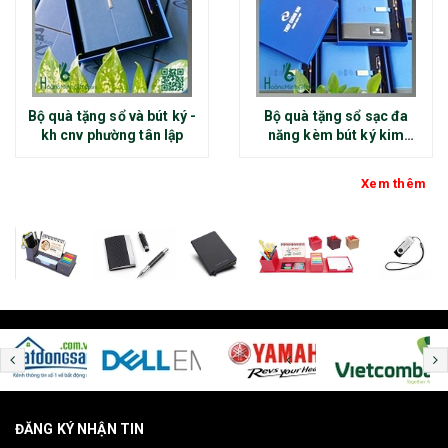
Bộ quà tặng sổ và bút ký -
Bộ quà tặng sổ sạc đa
kh cnv phường tân lập
năng kèm bút ký kim
loại - kh thép chính đại
Xem thêm
ĐĂNG KÝ NHẬN TIN