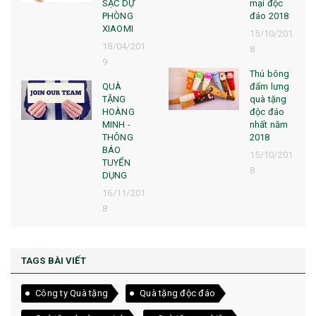
SẠC DỰ
mại độc
PHÒNG
đáo 2018
XIAOMI
15/10/201
18/04/201
8
9
Thú bông
QUÀ
đấm lưng
TẶNG
quà tặng
HOÀNG
độc đáo
MINH -
nhất năm
THÔNG
2018
BÁO
15/10/201
TUYỂN
8
DỤNG
16/11/201
8
TAGS BÀI VIẾT
Công ty Quà tặng
Quà tặng độc đáo