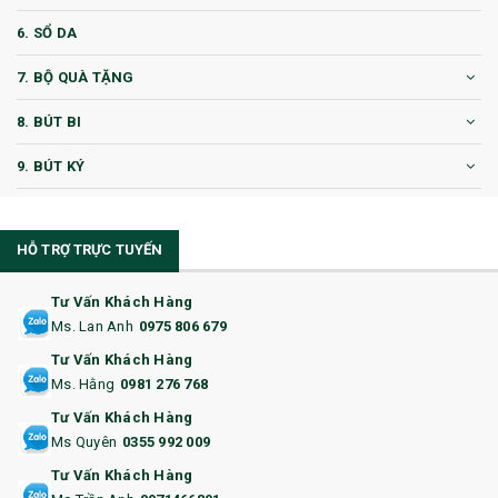
6. SỔ DA
7. BỘ QUÀ TẶNG
8. BÚT BI
9. BÚT KÝ
10. CỐC QUÀ TẶNG
HỖ TRỢ TRỰC TUYẾN
11. CỐC/BÌNH GIỮ NHIỆT
12. BÌNH NƯỚC
Tư Vấn Khách Hàng
Ms. Lan Anh
0975 806 679
13. QUÀ TẶNG CAO CẤP
Tư Vấn Khách Hàng
Ms. Hằng
0981 276 768
14. HỘP/VÍ ĐỰNG NAMECARD
Tư Vấn Khách Hàng
15. BỘ BẤM MÓNG
Ms Quyên
0355 992 009
Tư Vấn Khách Hàng
16. BAO HỘ CHIẾU