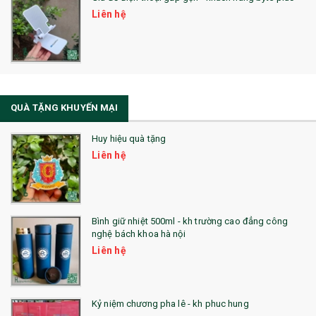
SẢN PHẨM MỚI 2021
Liên hệ
Sổ Sạc Đa Năng
La Fonte
Sổ Sạc Đa Năng
QUÀ TẶNG KHUYẾN MẠI
Sổ Lò Xo
Huy hiệu quà tặng
Liên hệ
Bình giữ nhiệt 500ml - kh trường cao đẳng công
nghệ bách khoa hà nội
Liên hệ
Kỷ niệm chương pha lê - kh phuc hung