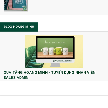
BLOG HOÀNG MINH
QUÀ TẶNG HOÀNG MINH - TUYỂN DỤNG NHÂN VIÊN
SALES ADMIN
Huong Le
10/08/2022
Công ty TNHH Quà tặng và Dịch Vụ Hoàng Minh chính thức tuyển dụng
thêm vị trí Sales Admin: 1/ Sales Admin - 01 nhân viên làm việc tại trụ
sở Hà Nội.
[Đọc tiếp...]