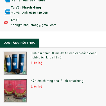
Ms Trần Anh
0971466891
17. BA LÔ
Tư Vấn Khách Hàng
Ms Vân Anh
0946 440 008
18. ẤM CHÉN QUÀ TẶNG
Email
19. ĐỒNG HỒ TREO TƯỜNG
hoangminhquatang@gmail.com
21. ĐỒNG HỒ TRANH GHÉP
QUÀ TẶNG HỘI THẢO
22. ĐỒNG HỒ ĐỂ BÀN
23. QÙA TẶNG ĐỘC ĐÁO
Bình giữ nhiệt 500ml - kh trường cao đẳng công
nghệ bách khoa hà nội
24. QÙA TẶNG PHA LÊ
Liên hệ
25. QUÀ TẶNG GLASSLOCK
26. QUÀ TẶNG LUMINARC
Kỷ niệm chương pha lê - kh phuc hung
Liên hệ
28. BỘ ĐỒ ĂN CAO CẤP
29. MÓC KHOÁ