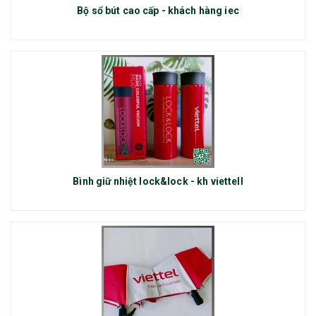
Bộ sổ bút cao cấp - khách hàng iec
Bình giữ nhiệt lock&lock - kh viettell