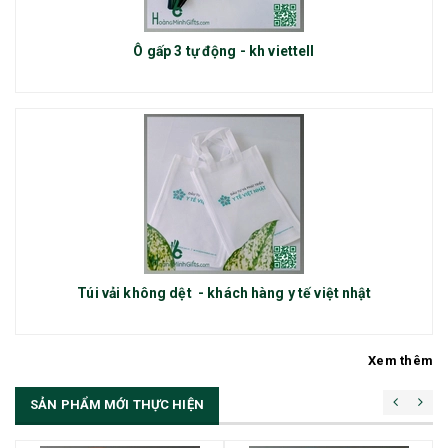
Ô gấp 3 tự động - kh viettell
Túi vải không dệt - khách hàng y tế việt nhật
Xem thêm
SẢN PHẨM MỚI THỰC HIỆN