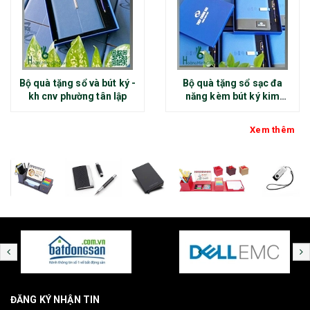
Bộ quà tặng sổ và bút ký -
Bộ quà tặng sổ sạc đa
kh cnv phường tân lập
năng kèm bút ký kim
loại - kh thép chính đại
Xem thêm
ĐĂNG KÝ NHẬN TIN