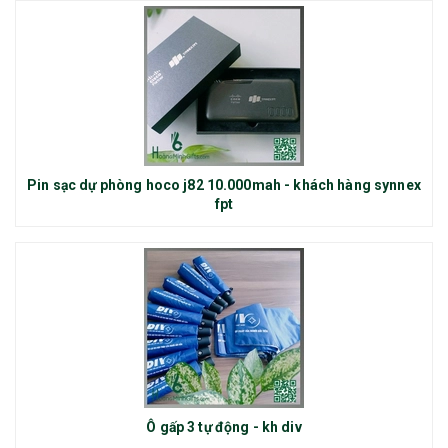
Pin sạc dự phòng hoco j82 10.000mah - khách hàng synnex
fpt
Ô gấp 3 tự động - kh div