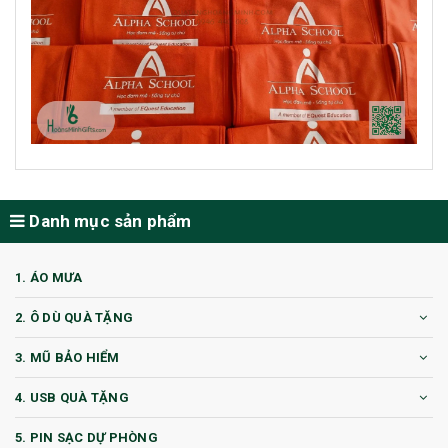
Danh mục sản phẩm
1. ÁO MƯA
2. Ô DÙ QUÀ TẶNG
3. MŨ BẢO HIỂM
4. USB QUÀ TẶNG
5. PIN SẠC DỰ PHÒNG