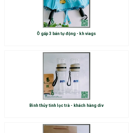
Ô gấp 3 bán tự động - kh viags
Bình thủy tinh lọc trà - khách hàng div