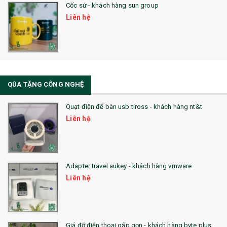
Cốc sứ - khách hàng sun group
31. TÚI VẢI KHÔNG DỆT
Liên hệ
32. TÚI VẢI BỐ
33. MŨ LƯỠI TRAI
34. BÚT NHỚ DÒNG ĐỘC ĐÁO
QÙA TẶNG CÔNG NGHỆ
36. QUẠT NHỰA QUẢNG CÁO
Quạt điện để bàn usb tiross - khách hàng nt&t
QUÀ TẶNG KHUYẾN MẠI
Liên hệ
QUÀ TẶNG SX NHANH
QUÀ TẶNG HỘI THẢO
Adapter travel aukey - khách hàng vmware
QUÀ TẶNG CÔNG NGHỆ
Liên hệ
SẢN PHẨM ĐÃ THỰC HIỆN
QUÀ TẶNG SỨC KHỎE
Giá đỡ điện thoại gấp gọn - khách hàng byte plus