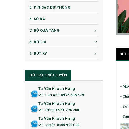
5. PIN SẠC DỰ PHÒNG
6. SỔ DA
7. BỘ QUÀ TẶNG
8. BÚT BI
9. BÚT KÝ
CHI 
10. CỐC QUÀ TẶNG
HỖ TRỢ TRỰC TUYẾN
11. CỐC/BÌNH GIỮ NHIỆT
- Mó
12. BÌNH NƯỚC
Tư Vấn Khách Hàng
Ms. Lan Anh
0975 806 679
- Chấ
13. QUÀ TẶNG CAO CẤP
Tư Vấn Khách Hàng
- Số 
Ms. Hằng
0981 276 768
14. HỘP/VÍ ĐỰNG NAMECARD
- Sản
Tư Vấn Khách Hàng
15. BỘ BẤM MÓNG
Ms Quyên
0355 992 009