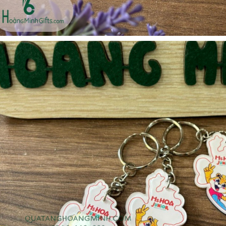
Cốc sứ - khách hàng sun
Bình thủy tinh lọc trà -
group
khách hàng div
Liên hệ
Liên hệ
Pin sạc dự phòng hoco
Bình nước thủy tinh có
j82 10.000mah - khách
dây xách
hàng nam thắng
Liên hệ
Liên hệ
Ô gấp 3 bán tự động -
Cốc giữ nhiệt 500ml
kh viags
Liên hệ
Liên hệ