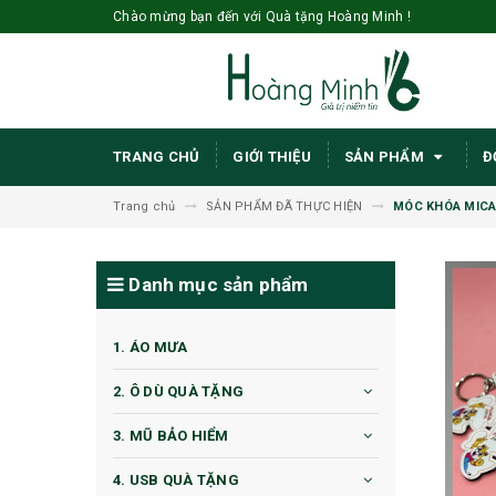
Chào mừng bạn đến với Quà tặng Hoàng Minh !
TRANG CHỦ
GIỚI THIỆU
SẢN PHẨM
Đ
Trang chủ
SẢN PHẨM ĐÃ THỰC HIỆN
MÓC KHÓA MICA
Danh mục sản phẩm
1. ÁO MƯA
2. Ô DÙ QUÀ TẶNG
3. MŨ BẢO HIỂM
4. USB QUÀ TẶNG