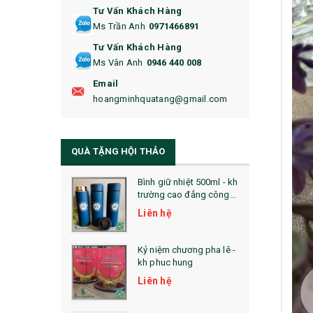
Tư Vấn Khách Hàng
16. BAO HỘ CHIẾU
Ms Trần Anh
0971466891
17. BA LÔ
Tư Vấn Khách Hàng
Ms Vân Anh
0946 440 008
18. ẤM CHÉN QUÀ TẶNG
Email
19. ĐỒNG HỒ TREO TƯỜNG
hoangminhquatang@gmail.com
21. ĐỒNG HỒ TRANH GHÉP
QUÀ TẶNG HỘI THẢO
22. ĐỒNG HỒ ĐỂ BÀN
23. QÙA TẶNG ĐỘC ĐÁO
Bình giữ nhiệt 500ml - kh
trường cao đẳng công
nghệ bách khoa hà nội
24. QÙA TẶNG PHA LÊ
Liên hệ
25. QUÀ TẶNG GLASSLOCK
Kỷ niệm chương pha lê -
kh phuc hung
26. QUÀ TẶNG LUMINARC
Liên hệ
28. BỘ ĐỒ ĂN CAO CẤP