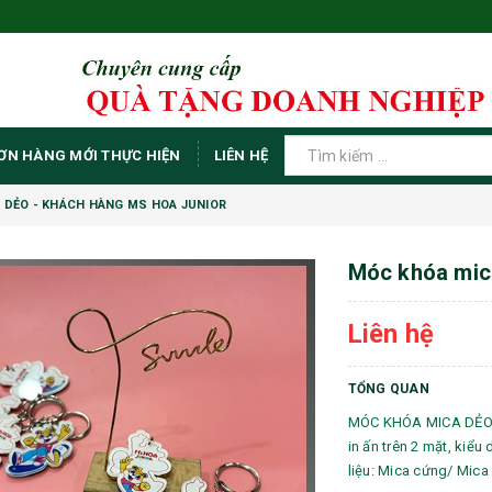
ƠN HÀNG MỚI THỰC HIỆN
LIÊN HỆ
 DẺO - KHÁCH HÀNG MS HOA JUNIOR
Móc khóa mica
Liên hệ
TỔNG QUAN
MÓC KHÓA MICA DẺO 
in ấn trên 2 mặt, kiểu
liệu: Mica cứng/ Mica d