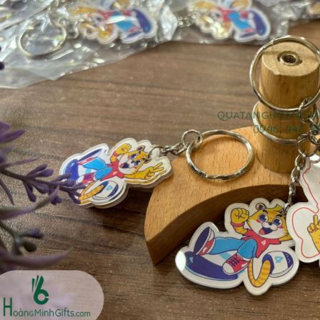
Bộ sổ bút cao cấp -
Bình thủy tinh lọc trà -
khách hàng evs
khách hàng div
Liên hệ
Liên hệ
Pin sạc dự phòng hoco
Bình nước thủy tinh có
j82 10.000mah - khách
dây xách
hàng nam thắng
Liên hệ
Liên hệ