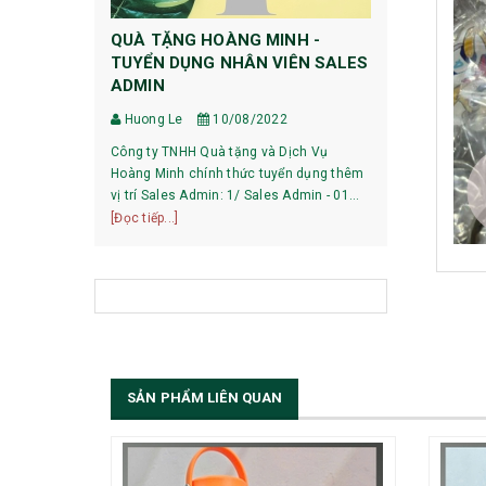
QUÀ TẶNG HOÀNG MINH -
HƯỚNG DẪ
TUYỂN DỤNG NHÂN VIÊN SALES
DỰ PHÒNG
ADMIN
Huong Le
Huong Le
10/08/2022
HƯỚNG DẪN 
Công ty TNHH Quà tặng và Dịch Vụ
XIAOMI 1, Pin mới mua về có phải sạc xả
Hoàng Minh chính thức tuyển dụng thêm
không? Với các dòng pin của Xiaomi hiện
vị trí Sales Admin: 1/ Sales Admin - 01
nay, việc làm
[Đọc tiếp...]
nhân viên làm việc tại trụ sở Hà Nội.
[Đọc tiếp...]
bạn có thể sử
SẢN PHẨM LIÊN QUAN