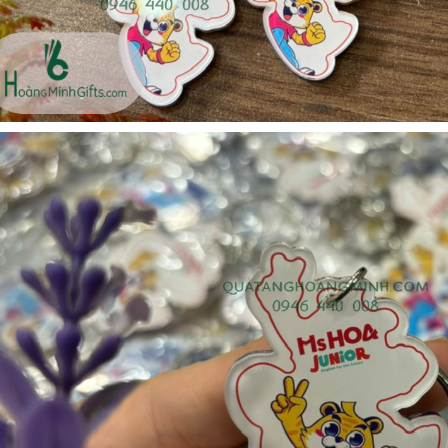
Bộ sổ bút cao cấp -
Cốc giữ nhiệt 500ml
khách hàng evs
Liên hệ
Liên hệ
Pin sạc dự phòng hoco
Pin sạc dự phòng hoco
j82 10.000mah - khách
j82 10.000mah - khách
hàng nam thắng
hàng synnex fpt
Liên hệ
Liên hệ
Bình nước thủy tinh có
Hộp namecard kim loại
dây xách
khắc logo
Liên hệ
Liên hệ
Hộp da cao cấp đựng
Loa bluetooth
rượu
soundcore ace a1 a3151