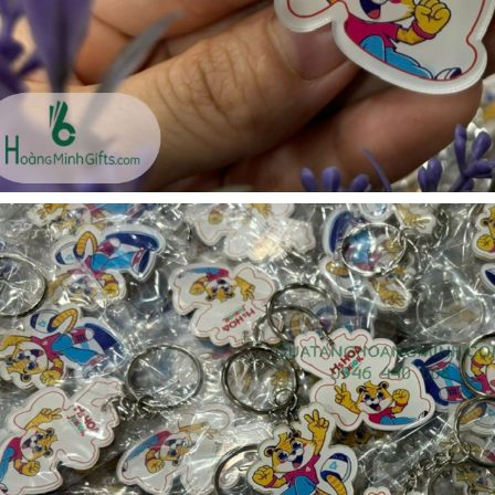
- kh cmc corporation
Liên hệ
Liên hệ
Mũ bảo hộ hàn quốc
Loa bluetooth kimiso
sseda - onehousing
bs02 - kh vicem
Liên hệ
Liên hệ
Vòng đeo tay cao su in
Móc khóa mica dẻo -
logo - khách hàng sun
khách hàng viện quản trị
kinh doanh
Liên hệ
Liên hệ