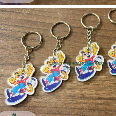
Ô gấp 3 bán tự động -
Cốc giữ nhiệt 500ml
kh viags
Liên hệ
Liên hệ
Đế để ipad remax rm
Chuột không dây 2.4g
600 in logo theo yêu cầu
hoco gm14 - cscv2025
Liên hệ
Liên hệ
Bộ quà tặng công nghệ
Pin sạc hoco j108 -
baseus - khách hàng
khách hàng nt&t
alphare
Liên hệ
Liên hệ
Lót chuột in logo -
Lót chuột in logo -
khách hàng vtc online
khách hàng commvault
Liên hệ
Liên hệ