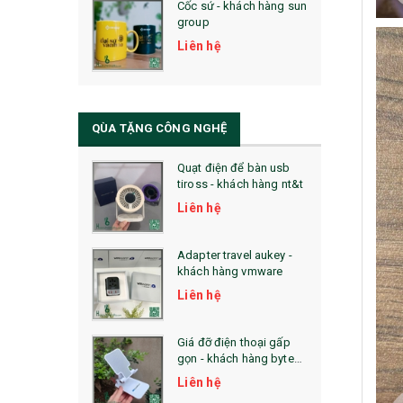
Cốc sứ - khách hàng sun
29. MÓC KHOÁ
group
31. TÚI VẢI KHÔNG DỆT
Liên hệ
32. TÚI VẢI BỐ
33. MŨ LƯỠI TRAI
QÙA TẶNG CÔNG NGHỆ
34. BÚT NHỚ DÒNG ĐỘC ĐÁO
Quạt điện để bàn usb
tiross - khách hàng nt&t
36. QUẠT NHỰA QUẢNG CÁO
Liên hệ
QUÀ TẶNG KHUYẾN MẠI
Adapter travel aukey -
QUÀ TẶNG SX NHANH
khách hàng vmware
Liên hệ
QUÀ TẶNG HỘI THẢO
QUÀ TẶNG CÔNG NGHỆ
Giá đỡ điện thoại gấp
gọn - khách hàng byte
SẢN PHẨM ĐÃ THỰC HIỆN
plus
Liên hệ