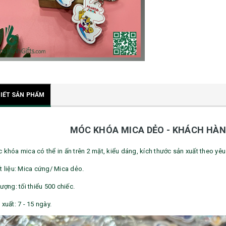
TIẾT SẢN PHẨM
MÓC KHÓA MICA DẺO - KHÁCH HÀ
c khóa mica có thể in ấn trên 2 mặt, kiểu dáng, kích thước sản xuất theo y
t liệu: Mica cứng/ Mica dẻo.
lượng: tối thiểu 500 chiếc.
 xuất: 7 - 15 ngày.