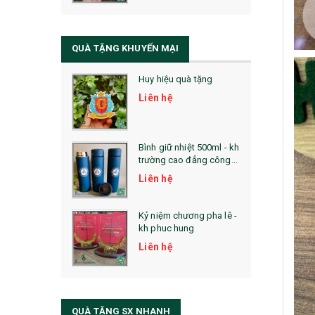
QUÀ TẶNG SỨC KHỎE
SẢN PHẨM MỚI 2021
QUÀ TẶNG KHUYẾN MẠI
Sổ Sạc Đa Năng
Huy hiệu quà tặng
La Fonte
Liên hệ
Sổ Sạc Đa Năng
Sổ Lò Xo
Bình giữ nhiệt 500ml - kh
trường cao đẳng công
nghệ bách khoa hà nội
Liên hệ
Kỷ niệm chương pha lê -
kh phuc hung
Liên hệ
QUÀ TẶNG SX NHANH