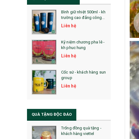
Bình giữ nhiệt 500ml - kh
trường cao đẳng công
nghệ bách khoa hà nội
Liên hệ
Kỷ niệm chương pha lê -
kh phuc hung
Liên hệ
Cốc sứ - khách hàng sun
group
Liên hệ
QUÀ TẶNG ĐỘC ĐÁO
Trống đồng quà tặng -
khách hàng viettel