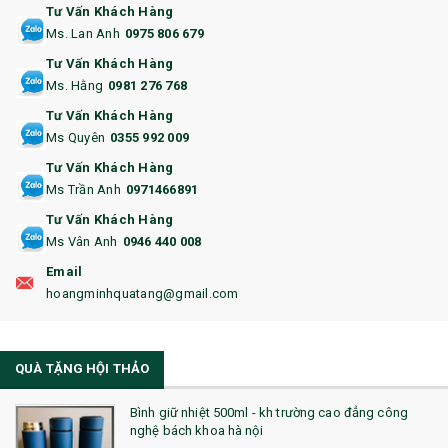
12. BÌNH NƯỚC
Tư Vấn Khách Hàng
Ms. Lan Anh
0975 806 679
13. QUÀ TẶNG CAO CẤP
Tư Vấn Khách Hàng
Ms. Hằng
0981 276 768
14. HỘP/VÍ ĐỰNG NAMECARD
Tư Vấn Khách Hàng
15. BỘ BẤM MÓNG
Ms Quyên
0355 992 009
Tư Vấn Khách Hàng
16. BAO HỘ CHIẾU
Ms Trần Anh
0971466891
17. BA LÔ
Tư Vấn Khách Hàng
Ms Vân Anh
0946 440 008
18. ẤM CHÉN QUÀ TẶNG
Email
19. ĐỒNG HỒ TREO TƯỜNG
hoangminhquatang@gmail.com
21. ĐỒNG HỒ TRANH GHÉP
QUÀ TẶNG HỘI THẢO
22. ĐỒNG HỒ ĐỂ BÀN
23. QÙA TẶNG ĐỘC ĐÁO
Bình giữ nhiệt 500ml - kh trường cao đẳng công
nghệ bách khoa hà nội