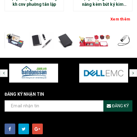
kh cnv phường tân lập
năng kèm bút ký kim
loại - kh thép chính đại
Xem thêm
ĐĂNG KÝ NHẬN TIN
ĐĂNG KÝ