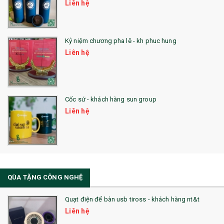
24. QÙA TẶNG PHA LÊ
Liên hệ
25. QUÀ TẶNG GLASSLOCK
26. QUÀ TẶNG LUMINARC
Kỷ niệm chương pha lê - kh phuc hung
Liên hệ
28. BỘ ĐỒ ĂN CAO CẤP
29. MÓC KHOÁ
Cốc sứ - khách hàng sun group
31. TÚI VẢI KHÔNG DỆT
Liên hệ
32. TÚI VẢI BỐ
33. MŨ LƯỠI TRAI
34. BÚT NHỚ DÒNG ĐỘC ĐÁO
QÙA TẶNG CÔNG NGHỆ
36. QUẠT NHỰA QUẢNG CÁO
Quạt điện để bàn usb tiross - khách hàng nt&t
QUÀ TẶNG KHUYẾN MẠI
Liên hệ
QUÀ TẶNG SX NHANH