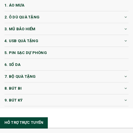
1. ÁO MƯA
2. Ô DÙ QUÀ TẶNG
3. MŨ BẢO HIỂM
4. USB QUÀ TẶNG
5. PIN SẠC DỰ PHÒNG
6. SỔ DA
7. BỘ QUÀ TẶNG
8. BÚT BI
9. BÚT KÝ
10. CỐC QUÀ TẶNG
HỖ TRỢ TRỰC TUYẾN
11. CỐC/BÌNH GIỮ NHIỆT