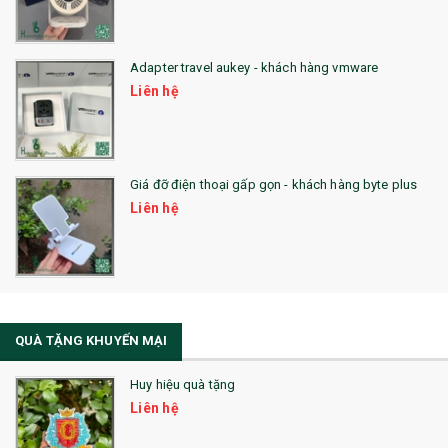
QUÀ TẶNG HỘI THẢO
Adapter travel aukey - khách hàng vmware
QUÀ TẶNG CÔNG NGHỆ
Liên hệ
SẢN PHẨM ĐÃ THỰC HIỆN
QUÀ TẶNG SỨC KHỎE
Giá đỡ điện thoại gấp gọn - khách hàng byte plus
SẢN PHẨM MỚI 2021
Liên hệ
Sổ Sạc Đa Năng
La Fonte
Sổ Sạc Đa Năng
QUÀ TẶNG KHUYẾN MẠI
Sổ Lò Xo
Huy hiệu quà tặng
Liên hệ