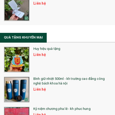
Liên hệ
Sổ Sạc Đa Năng
La Fonte
Sổ Sạc Đa Năng
QUÀ TẶNG KHUYẾN MẠI
Sổ Lò Xo
Huy hiệu quà tặng
Liên hệ
Bình giữ nhiệt 500ml - kh trường cao đẳng công
nghệ bách khoa hà nội
Liên hệ
Kỷ niệm chương pha lê - kh phuc hung
Liên hệ