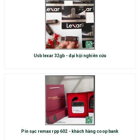
Usb lexar 32gb - đại hội nghiên cứu
Pin sạc remax rpp 602 - khách hàng coop bank