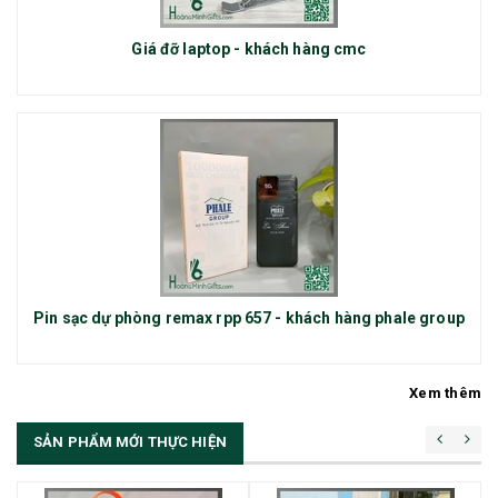
Giá đỡ laptop - khách hàng cmc
Pin sạc dự phòng remax rpp 657 - khách hàng phale group
Xem thêm
SẢN PHẨM MỚI THỰC HIỆN