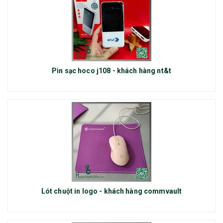
Pin sạc hoco j108 - khách hàng nt&t
Lót chuột in logo - khách hàng commvault