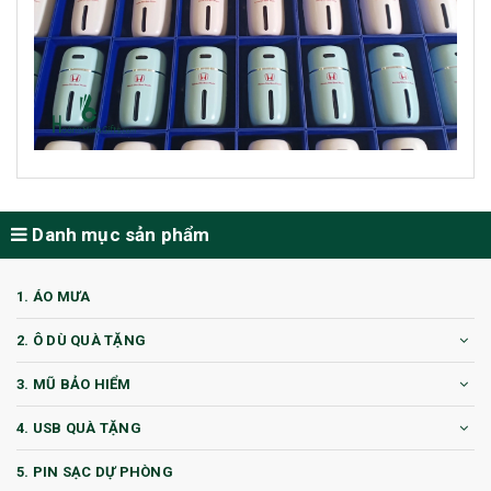
Danh mục sản phẩm
1. ÁO MƯA
2. Ô DÙ QUÀ TẶNG
3. MŨ BẢO HIỂM
4. USB QUÀ TẶNG
5. PIN SẠC DỰ PHÒNG