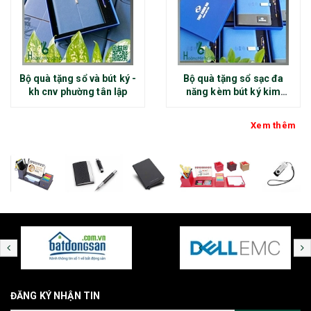
Bộ quà tặng sổ và bút ký -
Bộ quà tặng sổ sạc đa
kh cnv phường tân lập
năng kèm bút ký kim
loại - kh thép chính đại
Xem thêm
ĐĂNG KÝ NHẬN TIN