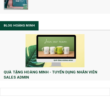
BLOG HOÀNG MINH
QUÀ TẶNG HOÀNG MINH - TUYỂN DỤNG NHÂN VIÊN
SALES ADMIN
Huong Le
10/08/2022
Công ty TNHH Quà tặng và Dịch Vụ Hoàng Minh chính thức tuyển dụng
thêm vị trí Sales Admin: 1/ Sales Admin - 01 nhân viên làm việc tại trụ
sở Hà Nội.
[Đọc tiếp...]