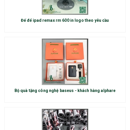
Đế để ipad remax rm 600 in logo theo yêu cầu
Bộ quà tặng công nghệ baseus - khách hàng alphare