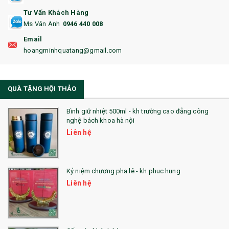
17. BA LÔ
Tư Vấn Khách Hàng
Ms Vân Anh
0946 440 008
18. ẤM CHÉN QUÀ TẶNG
Email
19. ĐỒNG HỒ TREO TƯỜNG
hoangminhquatang@gmail.com
21. ĐỒNG HỒ TRANH GHÉP
QUÀ TẶNG HỘI THẢO
22. ĐỒNG HỒ ĐỂ BÀN
23. QÙA TẶNG ĐỘC ĐÁO
Bình giữ nhiệt 500ml - kh trường cao đẳng công
nghệ bách khoa hà nội
24. QÙA TẶNG PHA LÊ
Liên hệ
25. QUÀ TẶNG GLASSLOCK
26. QUÀ TẶNG LUMINARC
Kỷ niệm chương pha lê - kh phuc hung
Liên hệ
28. BỘ ĐỒ ĂN CAO CẤP
29. MÓC KHOÁ