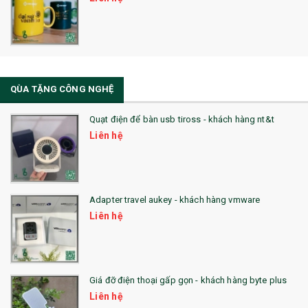
32. TÚI VẢI BỐ
33. MŨ LƯỠI TRAI
34. BÚT NHỚ DÒNG ĐỘC ĐÁO
QÙA TẶNG CÔNG NGHỆ
36. QUẠT NHỰA QUẢNG CÁO
Quạt điện để bàn usb tiross - khách hàng nt&t
QUÀ TẶNG KHUYẾN MẠI
Liên hệ
QUÀ TẶNG SX NHANH
QUÀ TẶNG HỘI THẢO
Adapter travel aukey - khách hàng vmware
QUÀ TẶNG CÔNG NGHỆ
Liên hệ
SẢN PHẨM ĐÃ THỰC HIỆN
QUÀ TẶNG SỨC KHỎE
Giá đỡ điện thoại gấp gọn - khách hàng byte plus
SẢN PHẨM MỚI 2021
Liên hệ