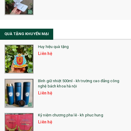
Sổ Sạc Đa Năng
La Fonte
Sổ Sạc Đa Năng
QUÀ TẶNG KHUYẾN MẠI
Sổ Lò Xo
Huy hiệu quà tặng
Liên hệ
Bình giữ nhiệt 500ml - kh trường cao đẳng công
nghệ bách khoa hà nội
Liên hệ
Kỷ niệm chương pha lê - kh phuc hung
Liên hệ