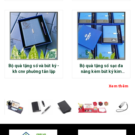
Bộ quà tặng sổ và bút ký -
Bộ quà tặng sổ sạc đa
kh cnv phường tân lập
năng kèm bút ký kim
loại - kh thép chính đại
Xem thêm