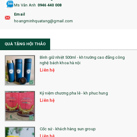
Ms Vân Anh
0946 440 008
18. ẤM CHÉN QUÀ TẶNG
Email
19. ĐỒNG HỒ TREO TƯỜNG
hoangminhquatang@gmail.com
21. ĐỒNG HỒ TRANH GHÉP
QUÀ TẶNG HỘI THẢO
22. ĐỒNG HỒ ĐỂ BÀN
23. QÙA TẶNG ĐỘC ĐÁO
Bình giữ nhiệt 500ml - kh trường cao đẳng công
nghệ bách khoa hà nội
24. QÙA TẶNG PHA LÊ
Liên hệ
25. QUÀ TẶNG GLASSLOCK
26. QUÀ TẶNG LUMINARC
Kỷ niệm chương pha lê - kh phuc hung
Liên hệ
28. BỘ ĐỒ ĂN CAO CẤP
29. MÓC KHOÁ
Cốc sứ - khách hàng sun group
31. TÚI VẢI KHÔNG DỆT
Liên hệ