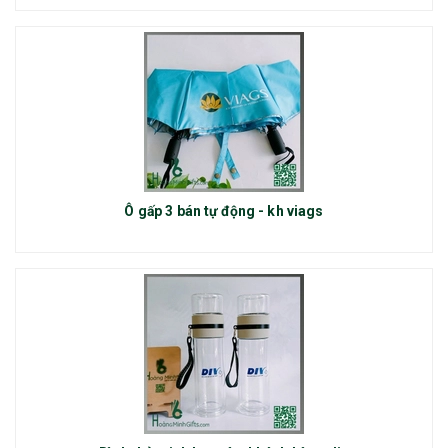
Ô gấp 3 bán tự động - kh viags