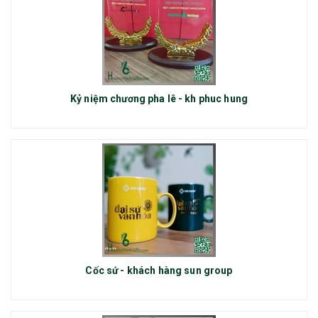
Kỷ niệm chương pha lê - kh phuc hung
Cốc sứ - khách hàng sun group