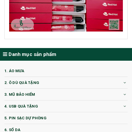
Danh mục sản phẩm
1. ÁO MƯA
2. Ô DÙ QUÀ TẶNG
3. MŨ BẢO HIỂM
4. USB QUÀ TẶNG
5. PIN SẠC DỰ PHÒNG
6. SỔ DA