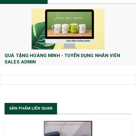
QUÀ TẶNG HOÀNG MINH - TUYỂN DỤNG NHÂN VIÊN
SALES ADMIN
Huong Le
10/08/2022
Công ty TNHH Quà tặng và Dịch Vụ Hoàng Minh chính thức tuyển dụng
thêm vị trí Sales Admin: 1/ Sales Admin - 01 nhân viên làm việc tại trụ
sở Hà Nội.
[Đọc tiếp...]
SẢN PHẨM LIÊN QUAN