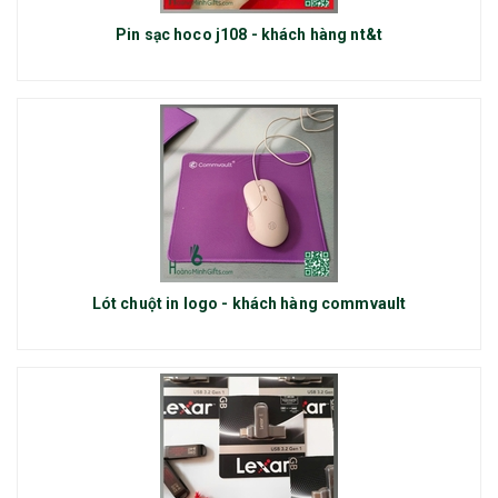
Pin sạc hoco j108 - khách hàng nt&t
Lót chuột in logo - khách hàng commvault