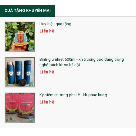
Sổ Sạc Đa Năng
QUÀ TẶNG KHUYẾN MẠI
Sổ Lò Xo
Huy hiệu quà tặng
Liên hệ
Bình giữ nhiệt 500ml - kh trường cao đẳng công
nghệ bách khoa hà nội
Liên hệ
Kỷ niệm chương pha lê - kh phuc hung
Liên hệ