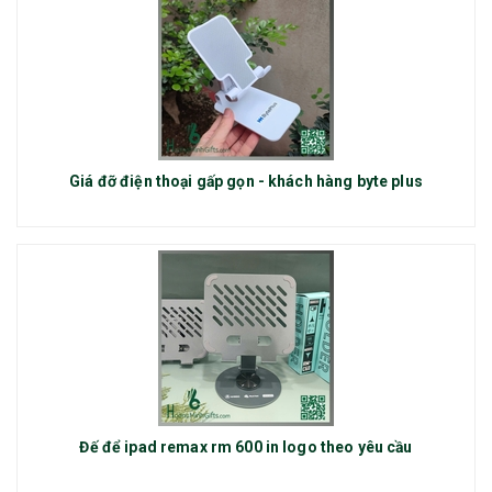
Giá đỡ điện thoại gấp gọn - khách hàng byte plus
Đế để ipad remax rm 600 in logo theo yêu cầu