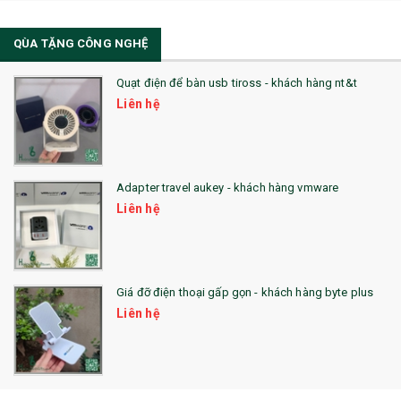
34. BÚT NHỚ DÒNG ĐỘC ĐÁO
QÙA TẶNG CÔNG NGHỆ
36. QUẠT NHỰA QUẢNG CÁO
Quạt điện để bàn usb tiross - khách hàng nt&t
QUÀ TẶNG KHUYẾN MẠI
Liên hệ
QUÀ TẶNG SX NHANH
QUÀ TẶNG HỘI THẢO
Adapter travel aukey - khách hàng vmware
QUÀ TẶNG CÔNG NGHỆ
Liên hệ
SẢN PHẨM ĐÃ THỰC HIỆN
QUÀ TẶNG SỨC KHỎE
Giá đỡ điện thoại gấp gọn - khách hàng byte plus
SẢN PHẨM MỚI 2021
Liên hệ
Sổ Sạc Đa Năng
La Fonte