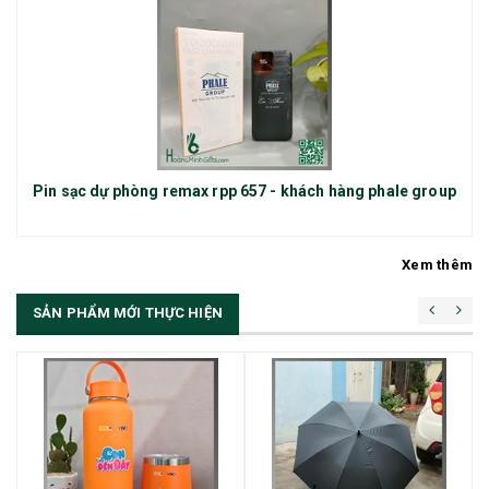
Pin sạc dự phòng remax rpp 657 - khách hàng phale group
Xem thêm
SẢN PHẨM MỚI THỰC HIỆN