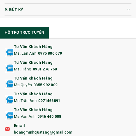
9. BÚT KÝ
10. CỐC QUÀ TẶNG
HỖ TRỢ TRỰC TUYẾN
11. CỐC/BÌNH GIỮ NHIỆT
12. BÌNH NƯỚC
Tư Vấn Khách Hàng
Ms. Lan Anh
0975 806 679
13. QUÀ TẶNG CAO CẤP
Tư Vấn Khách Hàng
Ms. Hằng
0981 276 768
14. HỘP/VÍ ĐỰNG NAMECARD
Tư Vấn Khách Hàng
15. BỘ BẤM MÓNG
Ms Quyên
0355 992 009
Tư Vấn Khách Hàng
16. BAO HỘ CHIẾU
Ms Trần Anh
0971466891
17. BA LÔ
Tư Vấn Khách Hàng
Ms Vân Anh
0946 440 008
18. ẤM CHÉN QUÀ TẶNG
Email
19. ĐỒNG HỒ TREO TƯỜNG
hoangminhquatang@gmail.com