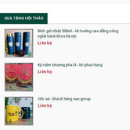
21. ĐỒNG HỒ TRANH GHÉP
QUÀ TẶNG HỘI THẢO
22. ĐỒNG HỒ ĐỂ BÀN
23. QÙA TẶNG ĐỘC ĐÁO
Bình giữ nhiệt 500ml - kh trường cao đẳng công
nghệ bách khoa hà nội
24. QÙA TẶNG PHA LÊ
Liên hệ
25. QUÀ TẶNG GLASSLOCK
26. QUÀ TẶNG LUMINARC
Kỷ niệm chương pha lê - kh phuc hung
Liên hệ
28. BỘ ĐỒ ĂN CAO CẤP
29. MÓC KHOÁ
Cốc sứ - khách hàng sun group
31. TÚI VẢI KHÔNG DỆT
Liên hệ
32. TÚI VẢI BỐ
33. MŨ LƯỠI TRAI