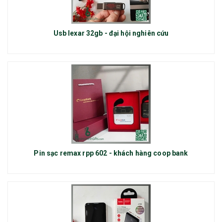
Usb lexar 32gb - đại hội nghiên cứu
Pin sạc remax rpp 602 - khách hàng coop bank