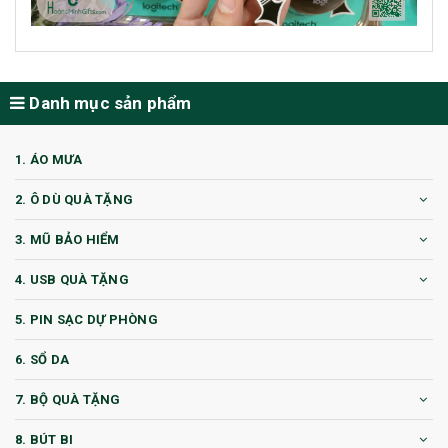
Danh mục sản phẩm
1. ÁO MƯA
2. Ô DÙ QUÀ TẶNG
3. MŨ BẢO HIỂM
4. USB QUÀ TẶNG
5. PIN SẠC DỰ PHÒNG
6. SỔ DA
7. BỘ QUÀ TẶNG
8. BÚT BI