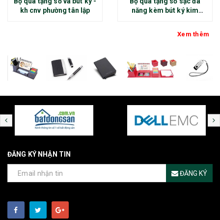
Bộ quà tặng sổ và bút ký -
Bộ quà tặng sổ sạc đa
kh cnv phường tân lập
năng kèm bút ký kim
loại - kh thép chính đại
Xem thêm
ĐĂNG KÝ NHẬN TIN
ĐĂNG KÝ