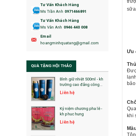
trư
Tư Vấn Khách Hàng
16. BAO HỘ CHIẾU
sữa
Ms Trần Anh
0971466891
17. BA LÔ
Tư Vấn Khách Hàng
Ms Vân Anh
0946 440 008
18. ẤM CHÉN QUÀ TẶNG
Email
19. ĐỒNG HỒ TREO TƯỜNG
hoangminhquatang@gmail.com
Ưu 
21. ĐỒNG HỒ TRANH GHÉP
Thủ
QUÀ TẶNG HỘI THẢO
22. ĐỒNG HỒ ĐỂ BÀN
Đượ
lạnh
23. QÙA TẶNG ĐỘC ĐÁO
Bình giữ nhiệt 500ml - kh
bảo
trường cao đẳng công
nghệ bách khoa hà nội
24. QÙA TẶNG PHA LÊ
Liên hệ
Chố
25. QUÀ TẶNG GLASSLOCK
Qua
Kỷ niệm chương pha lê -
kh phuc hung
26. QUÀ TẶNG LUMINARC
khi
Liên hệ
28. BỘ ĐỒ ĂN CAO CẤP
Màu
Tôn