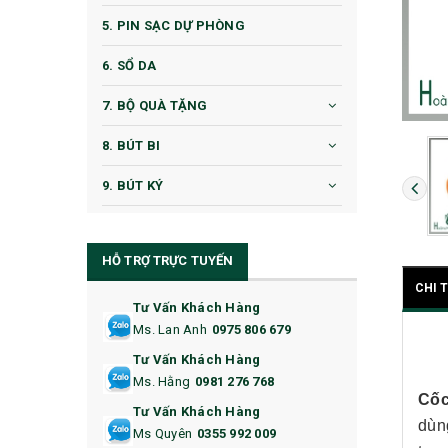
5. PIN SẠC DỰ PHÒNG
6. SỔ DA
7. BỘ QUÀ TẶNG
8. BÚT BI
9. BÚT KÝ
10. CỐC QUÀ TẶNG
HỖ TRỢ TRỰC TUYẾN
11. CỐC/BÌNH GIỮ NHIỆT
CHI 
12. BÌNH NƯỚC
Tư Vấn Khách Hàng
Ms. Lan Anh
0975 806 679
13. QUÀ TẶNG CAO CẤP
Tư Vấn Khách Hàng
Ms. Hằng
0981 276 768
14. HỘP/VÍ ĐỰNG NAMECARD
Cốc
Tư Vấn Khách Hàng
dùn
15. BỘ BẤM MÓNG
Ms Quyên
0355 992 009