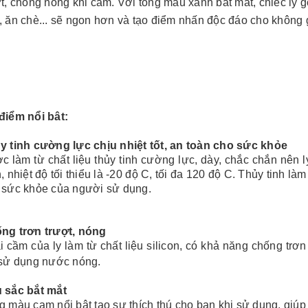
ợt, chống nóng khi cầm. Với tông màu xanh bắt mắt, chiếc ly 
, ăn chè... sẽ ngon hơn và tạo điểm nhấn độc đáo cho không 
điểm nổi bât:
y tinh cường lực chịu nhiệt tốt, an toàn cho sức khỏe
c làm từ chất liệu thủy tinh cường lực, dày, chắc chắn nên 
, nhiệt độ tối thiểu là -20 độ C, tối đa 120 độ C. Thủy tinh l
Bộ sổ bút cao cấp -
Bình thủy tinh lọc trà -
 sức khỏe của người sử dụng.
khách hàng evs
khách hàng div
Liên hệ
Liên hệ
ng trơn trượt, nóng
i cầm của ly làm từ chất liệu silicon, có khả năng chống trơ
Pin sạc dự phòng hoco
Bình nước thủy tinh có
j82 10.000mah - khách
dây xách
 sử dụng nước nóng.
hàng nam thắng
Liên hệ
Liên hệ
 sắc bắt mắt
g màu cam nổi bật tạo sự thích thú cho bạn khi sử dụng, giú