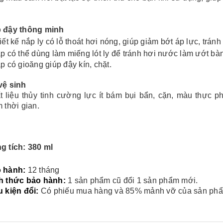
Ô gấp 3 bán tự động -
Cốc giữ nhiệt 500ml
kh viags
Liên hệ
Liên hệ
 đậy thông minh
iết kế nắp ly có lỗ thoát hơi nóng, giúp giảm bớt áp lực, tránh
p có thể dùng làm miếng lót ly để tránh hơi nước làm ướt bàn
p có gioăng giúp đậy kín, chặt.
vệ sinh
Đế để ipad remax rm
Chuột không dây 2.4g
t liệu thủy tinh cường lực ít bám bụi bẩn, cặn, màu thực ph
600 in logo theo yêu cầu
hoco gm14 - cscv2025
 thời gian.
Liên hệ
Liên hệ
Bộ quà tặng công nghệ
Pin sạc hoco j108 -
g tích: 380 ml
baseus - khách hàng
khách hàng nt&t
alphare
Liên hệ
Liên hệ
 hành:
12 tháng
h thức bảo hành:
1 sản phẩm cũ đổi 1 sản phẩm mới.
Lót chuột in logo -
Lót chuột in logo -
u kiện đổi:
Có phiếu mua hàng và 85% mảnh vỡ của sản ph
khách hàng vtc online
khách hàng commvault
Liên hệ
Liên hệ