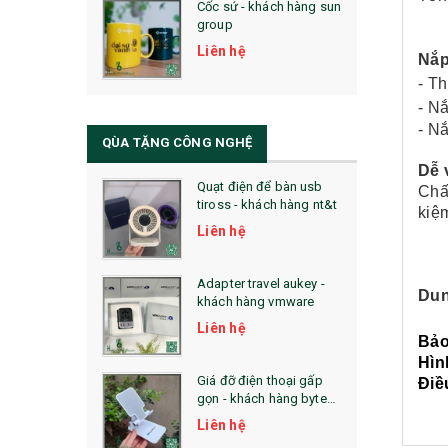
Cốc sứ - khách hàng sun
29. MÓC KHOÁ
group
31. TÚI VẢI KHÔNG DỆT
Liên hệ
Nắp
- Th
32. TÚI VẢI BỐ
- Nắ
- Nắ
33. MŨ LƯỠI TRAI
QÙA TẶNG CÔNG NGHỆ
Dễ 
34. BÚT NHỚ DÒNG ĐỘC ĐÁO
Quạt điện để bàn usb
Chấ
tiross - khách hàng nt&t
36. QUẠT NHỰA QUẢNG CÁO
kiệm
Liên hệ
QUÀ TẶNG KHUYẾN MẠI
Adapter travel aukey -
QUÀ TẶNG SX NHANH
Dun
khách hàng vmware
Liên hệ
QUÀ TẶNG HỘI THẢO
Bảo
Hìn
QUÀ TẶNG CÔNG NGHỆ
Giá đỡ điện thoại gấp
Điề
gọn - khách hàng byte
SẢN PHẨM ĐÃ THỰC HIỆN
plus
Liên hệ