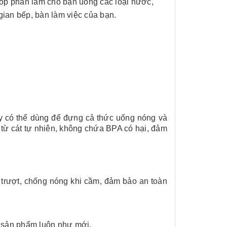
góp phần làm cho bạn uống các loại nước,
gian bếp, bàn làm việc của bạn.
ly có thể dùng để đựng cả thức uống nóng và
àm từ cát tự nhiên, không chứa BPA có hại, đảm
Pin sạc dự phòng hoco
Bộ sổ bút c
j82 10.000mah - khách
khách hàng
hàng synnex fpt
Liên hệ
Liên hệ
n trượt, chống nóng khi cầm, đảm bảo an toàn
Ô gấp 3 tự động - kh div
Bình giữ nh
- kh viettell
Liên hệ
Liên hệ
p sản phẩm luôn như mới.