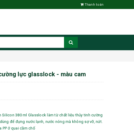
Thanh toán
 cường lực glasslock - màu cam
 Silicon 380 ml Glasslock làm từ chất liệu thủy tinh cường
hể dùng để đựng nước lạnh, nước nóng mà không sợ vỡ, nứt.
ựa PP ở quai cầm chố