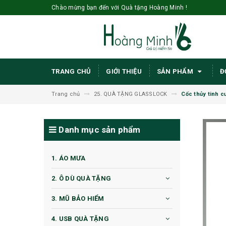
Chào mừng bạn đến với Quà tặng Hoàng Minh !
TRANG CHỦ
GIỚI THIỆU
SẢN PHẨM
Đ
Trang chủ
25. QUÀ TẶNG GLASSLOCK
Cốc thủy tinh 
Danh mục sản phẩm
1. ÁO MƯA
2. Ô DÙ QUÀ TẶNG
3. MŨ BẢO HIỂM
4. USB QUÀ TẶNG