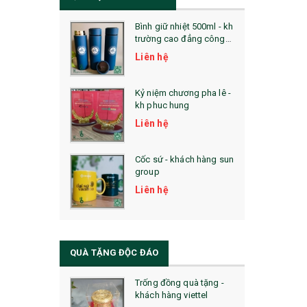
Bình giữ nhiệt 500ml - kh
trường cao đẳng công
nghệ bách khoa hà nội
Liên hệ
Kỷ niệm chương pha lê -
kh phuc hung
Liên hệ
Cốc sứ - khách hàng sun
group
Liên hệ
QUÀ TẶNG ĐỘC ĐÁO
Trống đồng quà tặng -
khách hàng viettel