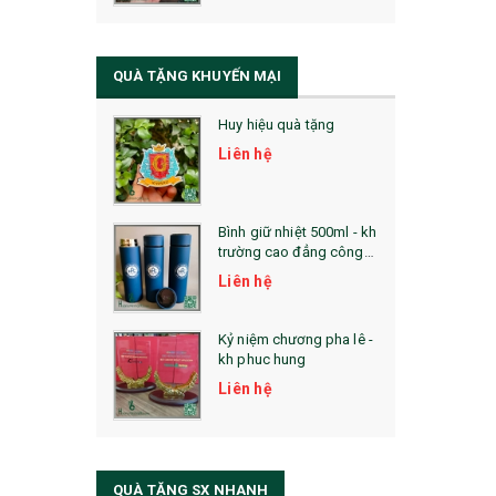
QUÀ TẶNG SỨC KHỎE
SẢN PHẨM MỚI 2021
QUÀ TẶNG KHUYẾN MẠI
Sổ Sạc Đa Năng
Huy hiệu quà tặng
La Fonte
Liên hệ
Sổ Sạc Đa Năng
Sổ Lò Xo
Bình giữ nhiệt 500ml - kh
trường cao đẳng công
nghệ bách khoa hà nội
Liên hệ
Kỷ niệm chương pha lê -
kh phuc hung
Liên hệ
QUÀ TẶNG SX NHANH