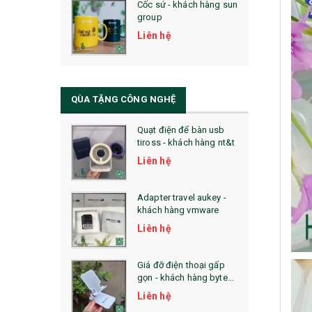
Cốc sứ - khách hàng sun
29. MÓC KHOÁ
group
31. TÚI VẢI KHÔNG DỆT
Liên hệ
32. TÚI VẢI BỐ
33. MŨ LƯỠI TRAI
QÙA TẶNG CÔNG NGHỆ
34. BÚT NHỚ DÒNG ĐỘC ĐÁO
Quạt điện để bàn usb
tiross - khách hàng nt&t
36. QUẠT NHỰA QUẢNG CÁO
Liên hệ
QUÀ TẶNG KHUYẾN MẠI
Adapter travel aukey -
QUÀ TẶNG SX NHANH
khách hàng vmware
Liên hệ
QUÀ TẶNG HỘI THẢO
QUÀ TẶNG CÔNG NGHỆ
Giá đỡ điện thoại gấp
gọn - khách hàng byte
SẢN PHẨM ĐÃ THỰC HIỆN
plus
Liên hệ