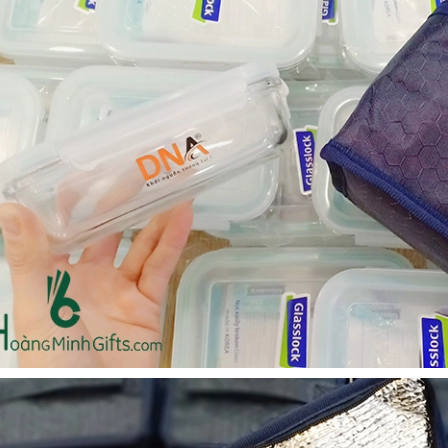
Cốc sứ - khách hàng sun
Bình thủy tinh lọc trà -
group
khách hàng div
Liên hệ
Liên hệ
Pin sạc dự phòng hoco
Bình nước thủy tinh có
j82 10.000mah - khách
dây xách
hàng nam thắng
Liên hệ
Liên hệ
Ô gấp 3 bán tự động -
Cốc giữ nhiệt 500ml
kh viags
Liên hệ
Liên hệ