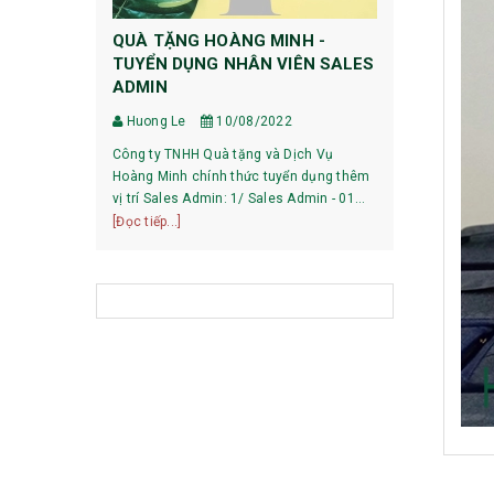
QUÀ TẶNG HOÀNG MINH -
HƯỚNG DẪ
TUYỂN DỤNG NHÂN VIÊN SALES
DỰ PHÒNG
ADMIN
Huong Le
Huong Le
10/08/2022
HƯỚNG DẪN 
Công ty TNHH Quà tặng và Dịch Vụ
XIAOMI 1, Pin mới mua về có phải sạc xả
Hoàng Minh chính thức tuyển dụng thêm
không? Với các dòng pin của Xiaomi hiện
vị trí Sales Admin: 1/ Sales Admin - 01
nay, việc làm
[Đọc tiếp...]
nhân viên làm việc tại trụ sở Hà Nội.
[Đọc tiếp...]
bạn có thể sử