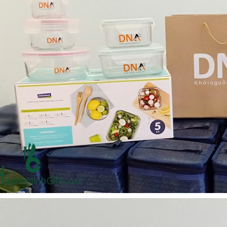
- kh cmc corporation
Liên hệ
Liên hệ
Mũ bảo hộ hàn quốc
Loa bluetooth kimiso
sseda - onehousing
bs02 - kh vicem
Liên hệ
Liên hệ
Vòng đeo tay cao su in
Móc khóa mica dẻo -
logo - khách hàng sun
khách hàng viện quản trị
kinh doanh
Liên hệ
Liên hệ