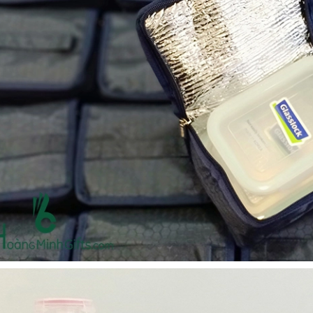
Bộ sổ bút cao cấp -
Cốc giữ nhiệt 500ml
khách hàng evs
Liên hệ
Liên hệ
Pin sạc dự phòng hoco
Pin sạc dự phòng hoco
j82 10.000mah - khách
j82 10.000mah - khách
hàng nam thắng
hàng synnex fpt
Liên hệ
Liên hệ
Bình nước thủy tinh có
Hộp namecard kim loại
dây xách
khắc logo
Liên hệ
Liên hệ
Hộp da cao cấp đựng
Loa bluetooth
rượu
soundcore ace a1 a3151