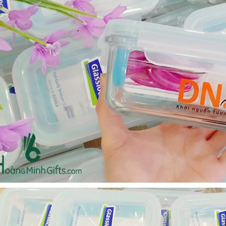
Ô gấp 3 bán tự động -
Cốc giữ nhiệt 500ml
kh viags
Liên hệ
Liên hệ
Đế để ipad remax rm
Chuột không dây 2.4g
600 in logo theo yêu cầu
hoco gm14 - cscv2025
Liên hệ
Liên hệ
Bộ quà tặng công nghệ
Pin sạc hoco j108 -
baseus - khách hàng
khách hàng nt&t
alphare
Liên hệ
Liên hệ
Lót chuột in logo -
Lót chuột in logo -
khách hàng vtc online
khách hàng commvault
Liên hệ
Liên hệ