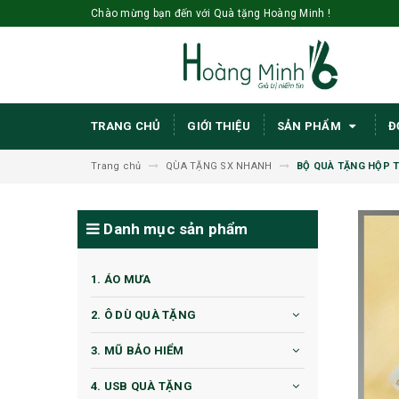
Chào mừng bạn đến với Quà tặng Hoàng Minh !
TRANG CHỦ
GIỚI THIỆU
SẢN PHẨM
Đ
Trang chủ
QÙA TẶNG SX NHANH
BỘ QUÀ TẶNG HỘP T
Danh mục sản phẩm
1. ÁO MƯA
2. Ô DÙ QUÀ TẶNG
3. MŨ BẢO HIỂM
4. USB QUÀ TẶNG