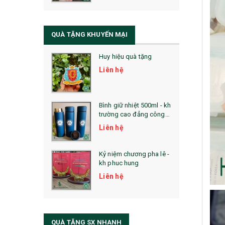
QUÀ TẶNG SỨC KHỎE
SẢN PHẨM MỚI 2021
QUÀ TẶNG KHUYẾN MẠI
Sổ Sạc Đa Năng
Huy hiệu quà tặng
La Fonte
Liên hệ
Sổ Sạc Đa Năng
Sổ Lò Xo
Bình giữ nhiệt 500ml - kh
trường cao đẳng công
nghệ bách khoa hà nội
Liên hệ
Kỷ niệm chương pha lê -
kh phuc hung
Liên hệ
QUÀ TẶNG SX NHANH