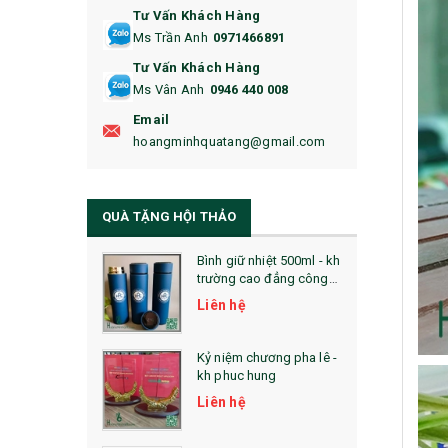
Tư Vấn Khách Hàng
16. BAO HỘ CHIẾU
Ms Trần Anh
0971466891
17. BA LÔ
Tư Vấn Khách Hàng
Ms Vân Anh
0946 440 008
18. ẤM CHÉN QUÀ TẶNG
Email
19. ĐỒNG HỒ TREO TƯỜNG
hoangminhquatang@gmail.com
21. ĐỒNG HỒ TRANH GHÉP
QUÀ TẶNG HỘI THẢO
22. ĐỒNG HỒ ĐỂ BÀN
23. QÙA TẶNG ĐỘC ĐÁO
Bình giữ nhiệt 500ml - kh
trường cao đẳng công
nghệ bách khoa hà nội
24. QÙA TẶNG PHA LÊ
Liên hệ
25. QUÀ TẶNG GLASSLOCK
Kỷ niệm chương pha lê -
kh phuc hung
26. QUÀ TẶNG LUMINARC
Liên hệ
28. BỘ ĐỒ ĂN CAO CẤP