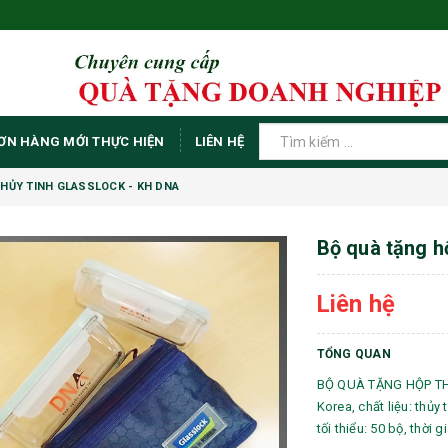
ƠN HÀNG MỚI THỰC HIỆN
LIÊN HỆ
HỦY TINH GLASSLOCK - KH DNA
Bộ quà tặng hộ
Liên hệ
TỔNG QUAN
BỘ QUÀ TẶNG HỘP THỦ
Korea, chất liệu: thủy
tối thiểu: 50 bộ, thời 