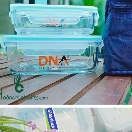
Bộ sổ bút cao cấp -
Bình thủy tinh lọc trà -
khách hàng evs
khách hàng div
Liên hệ
Liên hệ
Pin sạc dự phòng hoco
Bình nước thủy tinh có
j82 10.000mah - khách
dây xách
hàng nam thắng
Liên hệ
Liên hệ