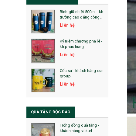
Bình giữ nhiệt 500ml - kh
trường cao đẳng công
nghệ bách khoa hà nội
Liên hệ
Kỷ niệm chương pha lê -
kh phuc hung
Liên hệ
Cốc sứ - khách hàng sun
group
Liên hệ
QUÀ TẶNG ĐỘC ĐÁO
Trống đồng quà tặng -
khách hàng viettel