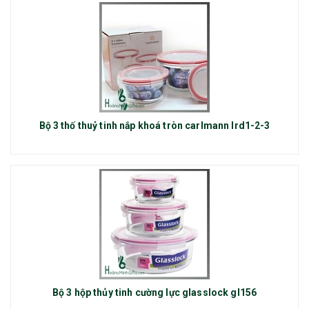
Bộ 3 thố thuỷ tinh nắp khoá tròn carlmann lrd1-2-3
Bộ 3 hộp thủy tinh cường lực glasslock gl156