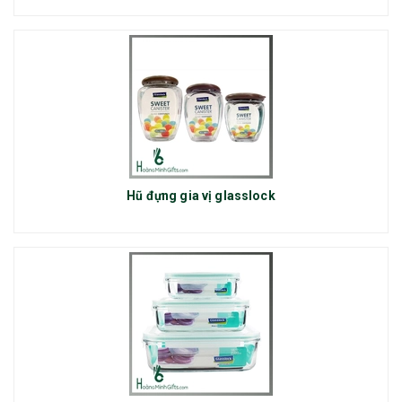
Hũ đựng gia vị glasslock