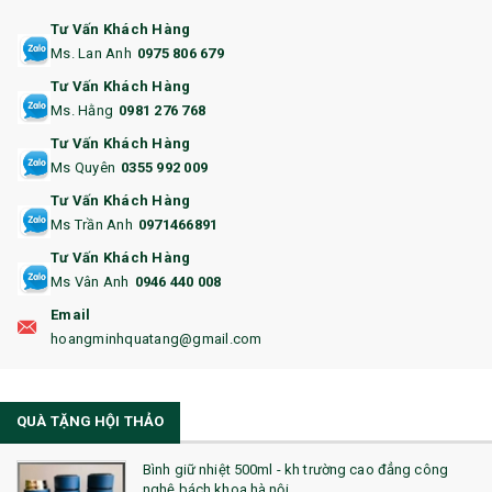
12. BÌNH NƯỚC
Tư Vấn Khách Hàng
Ms. Lan Anh
0975 806 679
13. QUÀ TẶNG CAO CẤP
Tư Vấn Khách Hàng
Ms. Hằng
0981 276 768
14. HỘP/VÍ ĐỰNG NAMECARD
Tư Vấn Khách Hàng
15. BỘ BẤM MÓNG
Ms Quyên
0355 992 009
Tư Vấn Khách Hàng
16. BAO HỘ CHIẾU
Ms Trần Anh
0971466891
17. BA LÔ
Tư Vấn Khách Hàng
Ms Vân Anh
0946 440 008
18. ẤM CHÉN QUÀ TẶNG
Email
19. ĐỒNG HỒ TREO TƯỜNG
hoangminhquatang@gmail.com
21. ĐỒNG HỒ TRANH GHÉP
QUÀ TẶNG HỘI THẢO
22. ĐỒNG HỒ ĐỂ BÀN
23. QÙA TẶNG ĐỘC ĐÁO
Bình giữ nhiệt 500ml - kh trường cao đẳng công
nghệ bách khoa hà nội