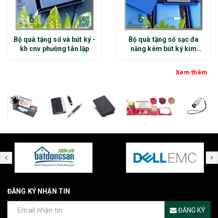
Bộ quà tặng sổ và bút ký -
Bộ quà tặng sổ sạc đa
kh cnv phường tân lập
năng kèm bút ký kim
loại - kh thép chính đại
Xem thêm
ĐĂNG KÝ NHẬN TIN
ĐĂNG KÝ