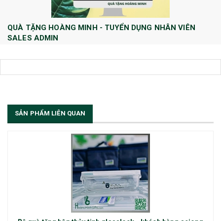
QUÀ TẶNG HOÀNG MINH - TUYỂN DỤNG NHÂN VIÊN
SALES ADMIN
Huong Le
10/08/2022
Công ty TNHH Quà tặng và Dịch Vụ Hoàng Minh chính thức tuyển dụng
thêm vị trí Sales Admin: 1/ Sales Admin - 01 nhân viên làm việc tại trụ
sở Hà Nội.
[Đọc tiếp...]
SẢN PHẨM LIÊN QUAN