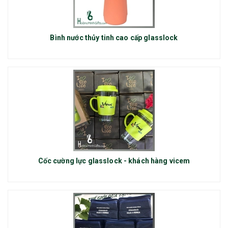
Bình nước thủy tinh cao cấp glasslock
Cốc cường lực glasslock - khách hàng vicem