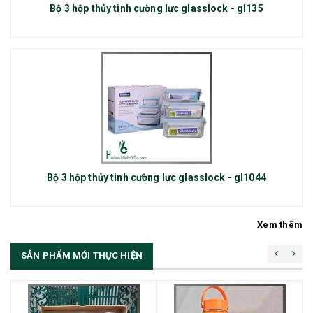
Bộ 3 hộp thủy tinh cường lực glasslock - gl135
Bộ 3 hộp thủy tinh cường lực glasslock - gl1044
Xem thêm
SẢN PHẨM MỚI THỰC HIỆN