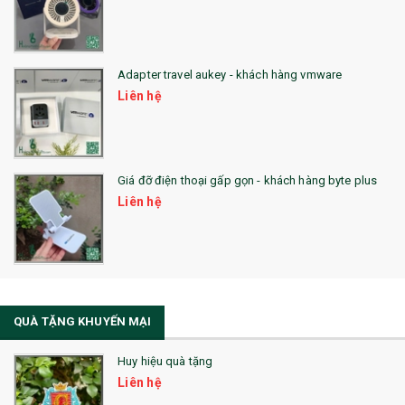
QUÀ TẶNG SX NHANH
QUÀ TẶNG HỘI THẢO
Adapter travel aukey - khách hàng vmware
QUÀ TẶNG CÔNG NGHỆ
Liên hệ
SẢN PHẨM ĐÃ THỰC HIỆN
QUÀ TẶNG SỨC KHỎE
Giá đỡ điện thoại gấp gọn - khách hàng byte plus
SẢN PHẨM MỚI 2021
Liên hệ
Sổ Sạc Đa Năng
La Fonte
Sổ Sạc Đa Năng
QUÀ TẶNG KHUYẾN MẠI
Sổ Lò Xo
Huy hiệu quà tặng
Liên hệ