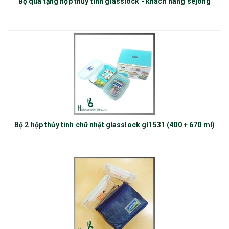
Bộ quà tặng hộp thủy tinh glasslock - khách hàng sejong
Bộ 2 hộp thủy tinh chữ nhật glasslock gl1531 (400 + 670 ml)