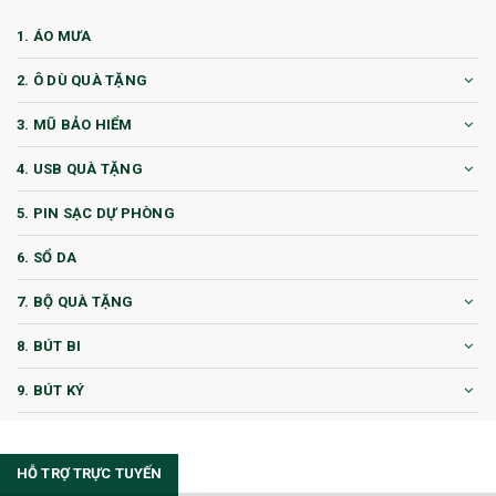
1. ÁO MƯA
2. Ô DÙ QUÀ TẶNG
3. MŨ BẢO HIỂM
4. USB QUÀ TẶNG
5. PIN SẠC DỰ PHÒNG
6. SỔ DA
7. BỘ QUÀ TẶNG
8. BÚT BI
9. BÚT KÝ
10. CỐC QUÀ TẶNG
HỖ TRỢ TRỰC TUYẾN
11. CỐC/BÌNH GIỮ NHIỆT