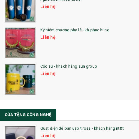
24. QÙA TẶNG PHA LÊ
Liên hệ
25. QUÀ TẶNG GLASSLOCK
26. QUÀ TẶNG LUMINARC
Kỷ niệm chương pha lê - kh phuc hung
Liên hệ
28. BỘ ĐỒ ĂN CAO CẤP
29. MÓC KHOÁ
Cốc sứ - khách hàng sun group
31. TÚI VẢI KHÔNG DỆT
Liên hệ
32. TÚI VẢI BỐ
33. MŨ LƯỠI TRAI
34. BÚT NHỚ DÒNG ĐỘC ĐÁO
QÙA TẶNG CÔNG NGHỆ
36. QUẠT NHỰA QUẢNG CÁO
Quạt điện để bàn usb tiross - khách hàng nt&t
QUÀ TẶNG KHUYẾN MẠI
Liên hệ