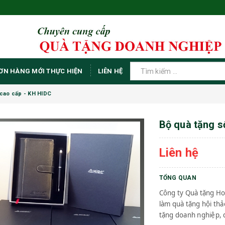
ƠN HÀNG MỚI THỰC HIỆN
LIÊN HỆ
 cao cấp - KH HIDC
Bộ quà tặng sổ
Liên hệ
TỔNG QUAN
Công ty Quà tặng H
làm quà tặng hội th
tặng doanh nghiệp, q