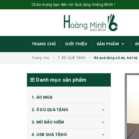
Chào mừng bạn đến với Quà tặng Hoàng Minh !
TRANG CHỦ
GIỚI THIỆU
SẢN PHẨM
Đ
Trang chủ
7. BỘ QUÀ TẶNG
Bộ quà tặng sổ da, bút ký
Danh mục sản phẩm
1. ÁO MƯA
2. Ô DÙ QUÀ TẶNG
3. MŨ BẢO HIỂM
4. USB QUÀ TẶNG