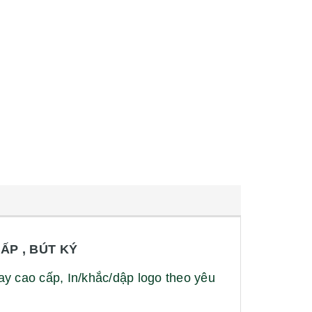
ẤP , BÚT KÝ
ay cao cấp,
In/khắc/dập logo theo yêu