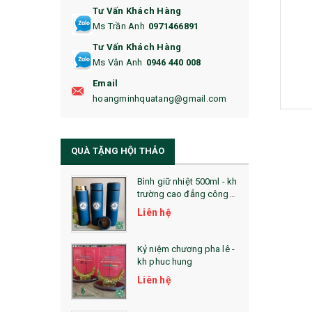
Tư Vấn Khách Hàng
16. BAO HỘ CHIẾU
Ms Trần Anh
0971466891
17. BA LÔ
Tư Vấn Khách Hàng
Ms Vân Anh
0946 440 008
18. ẤM CHÉN QUÀ TẶNG
Email
19. ĐỒNG HỒ TREO TƯỜNG
hoangminhquatang@gmail.com
21. ĐỒNG HỒ TRANH GHÉP
QUÀ TẶNG HỘI THẢO
22. ĐỒNG HỒ ĐỂ BÀN
23. QÙA TẶNG ĐỘC ĐÁO
Bình giữ nhiệt 500ml - kh
trường cao đẳng công
nghệ bách khoa hà nội
24. QÙA TẶNG PHA LÊ
Liên hệ
25. QUÀ TẶNG GLASSLOCK
Kỷ niệm chương pha lê -
kh phuc hung
26. QUÀ TẶNG LUMINARC
Liên hệ
28. BỘ ĐỒ ĂN CAO CẤP