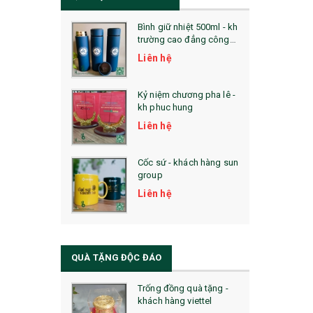
Bình giữ nhiệt 500ml - kh
trường cao đẳng công
nghệ bách khoa hà nội
Liên hệ
Kỷ niệm chương pha lê -
kh phuc hung
Liên hệ
Cốc sứ - khách hàng sun
group
Liên hệ
QUÀ TẶNG ĐỘC ĐÁO
Trống đồng quà tặng -
khách hàng viettel