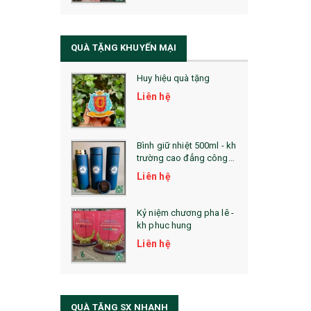
QUÀ TẶNG SỨC KHỎE
SẢN PHẨM MỚI 2021
QUÀ TẶNG KHUYẾN MẠI
Sổ Sạc Đa Năng
Huy hiệu quà tặng
La Fonte
Liên hệ
Sổ Sạc Đa Năng
Sổ Lò Xo
Bình giữ nhiệt 500ml - kh
trường cao đẳng công
nghệ bách khoa hà nội
Liên hệ
Kỷ niệm chương pha lê -
kh phuc hung
Liên hệ
QUÀ TẶNG SX NHANH