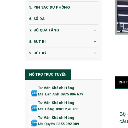
5. PIN SẠC DỰ PHÒNG
6. SỔ DA
7. BỘ QUÀ TẶNG
8. BÚT BI
9. BÚT KÝ
10. CỐC QUÀ TẶNG
HỖ TRỢ TRỰC TUYẾN
11. CỐC/BÌNH GIỮ NHIỆT
CHI 
12. BÌNH NƯỚC
Tư Vấn Khách Hàng
Ms. Lan Anh
0975 806 679
13. QUÀ TẶNG CAO CẤP
Tư Vấn Khách Hàng
Ms. Hằng
0981 276 768
14. HỘP/VÍ ĐỰNG NAMECARD
Bộ 
Tư Vấn Khách Hàng
cầu
15. BỘ BẤM MÓNG
Ms Quyên
0355 992 009