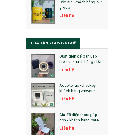
Cốc sứ - khách hàng sun
29. MÓC KHOÁ
group
31. TÚI VẢI KHÔNG DỆT
Liên hệ
32. TÚI VẢI BỐ
33. MŨ LƯỠI TRAI
QÙA TẶNG CÔNG NGHỆ
34. BÚT NHỚ DÒNG ĐỘC ĐÁO
Quạt điện để bàn usb
tiross - khách hàng nt&t
36. QUẠT NHỰA QUẢNG CÁO
Liên hệ
QUÀ TẶNG KHUYẾN MẠI
Adapter travel aukey -
QUÀ TẶNG SX NHANH
khách hàng vmware
Liên hệ
QUÀ TẶNG HỘI THẢO
QUÀ TẶNG CÔNG NGHỆ
Giá đỡ điện thoại gấp
gọn - khách hàng byte
SẢN PHẨM ĐÃ THỰC HIỆN
plus
Liên hệ