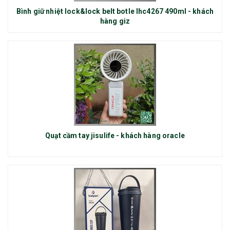
Bình giữ nhiệt lock&lock belt botle lhc4267 490ml - khách
hàng giz
Quạt cầm tay jisulife - khách hàng oracle