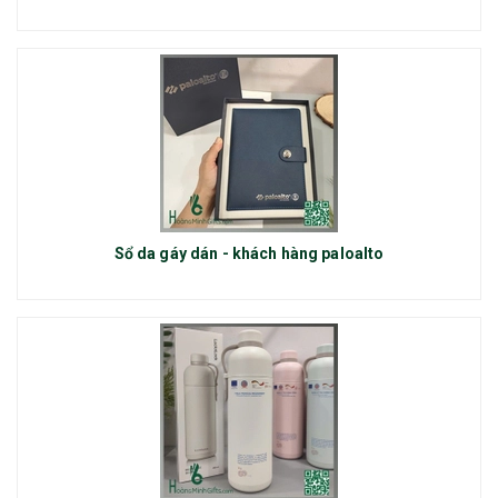
Sổ da gáy dán - khách hàng paloalto