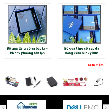
Bộ quà tặng sổ và bút ký -
Bộ quà tặng sổ sạc đa
kh cnv phường tân lập
năng kèm bút ký kim
loại - kh thép chính đại
Xem thêm