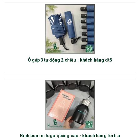
Ô gấp 3 tự động 2 chiều - khách hàng dt5
Bình bom in logo quảng cáo - khách hàng fortra