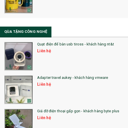
33. MŨ LƯỠI TRAI
34. BÚT NHỚ DÒNG ĐỘC ĐÁO
QÙA TẶNG CÔNG NGHỆ
36. QUẠT NHỰA QUẢNG CÁO
Quạt điện để bàn usb tiross - khách hàng nt&t
QUÀ TẶNG KHUYẾN MẠI
Liên hệ
QUÀ TẶNG SX NHANH
QUÀ TẶNG HỘI THẢO
Adapter travel aukey - khách hàng vmware
QUÀ TẶNG CÔNG NGHỆ
Liên hệ
SẢN PHẨM ĐÃ THỰC HIỆN
QUÀ TẶNG SỨC KHỎE
Giá đỡ điện thoại gấp gọn - khách hàng byte plus
SẢN PHẨM MỚI 2021
Liên hệ
Sổ Sạc Đa Năng