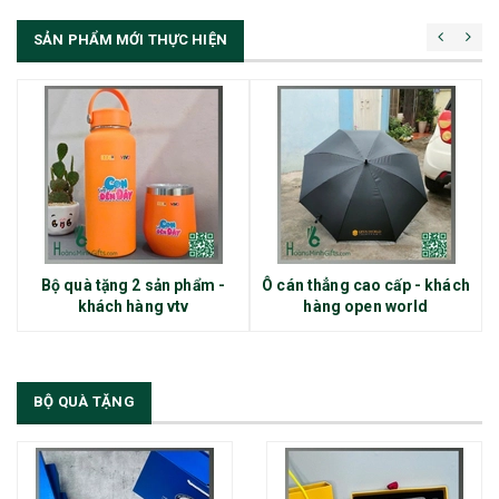
SẢN PHẨM MỚI THỰC HIỆN
Bộ quà tặng 2 sản phẩm -
Ô cán thẳng cao cấp - khách
khách hàng vtv
hàng open world
BỘ QUÀ TẶNG