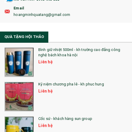
18. ẤM CHÉN QUÀ TẶNG
Email
19. ĐỒNG HỒ TREO TƯỜNG
hoangminhquatang@gmail.com
21. ĐỒNG HỒ TRANH GHÉP
QUÀ TẶNG HỘI THẢO
22. ĐỒNG HỒ ĐỂ BÀN
23. QÙA TẶNG ĐỘC ĐÁO
Bình giữ nhiệt 500ml - kh trường cao đẳng công
nghệ bách khoa hà nội
24. QÙA TẶNG PHA LÊ
Liên hệ
25. QUÀ TẶNG GLASSLOCK
26. QUÀ TẶNG LUMINARC
Kỷ niệm chương pha lê - kh phuc hung
Liên hệ
28. BỘ ĐỒ ĂN CAO CẤP
29. MÓC KHOÁ
Cốc sứ - khách hàng sun group
31. TÚI VẢI KHÔNG DỆT
Liên hệ
32. TÚI VẢI BỐ