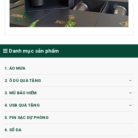
Danh mục sản phẩm
1. ÁO MƯA
2. Ô DÙ QUÀ TẶNG
3. MŨ BẢO HIỂM
4. USB QUÀ TẶNG
5. PIN SẠC DỰ PHÒNG
6. SỔ DA