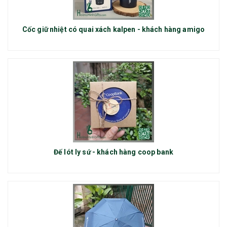
Cốc giữ nhiệt có quai xách kalpen - khách hàng amigo
Đế lót ly sứ - khách hàng coop bank