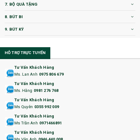
7. BỘ QUÀ TẶNG
8. BÚT BI
9. BÚT KÝ
10. CỐC QUÀ TẶNG
HỖ TRỢ TRỰC TUYẾN
11. CỐC/BÌNH GIỮ NHIỆT
12. BÌNH NƯỚC
Tư Vấn Khách Hàng
Ms. Lan Anh
0975 806 679
13. QUÀ TẶNG CAO CẤP
Tư Vấn Khách Hàng
Ms. Hằng
0981 276 768
14. HỘP/VÍ ĐỰNG NAMECARD
Tư Vấn Khách Hàng
15. BỘ BẤM MÓNG
Ms Quyên
0355 992 009
Tư Vấn Khách Hàng
16. BAO HỘ CHIẾU
Ms Trần Anh
0971466891
17. BA LÔ
Tư Vấn Khách Hàng
Ms Vân Anh
0946 440 008