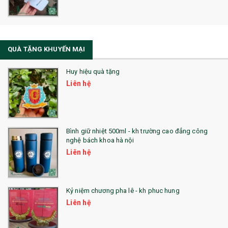
La Fonte
Sổ Sạc Đa Năng
QUÀ TẶNG KHUYẾN MẠI
Sổ Lò Xo
Huy hiệu quà tặng
Liên hệ
Bình giữ nhiệt 500ml - kh trường cao đẳng công
nghệ bách khoa hà nội
Liên hệ
Kỷ niệm chương pha lê - kh phuc hung
Liên hệ