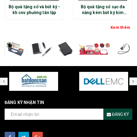
Bộ quà tặng sổ và bút ký -
Bộ quà tặng sổ sạc đa
kh cnv phường tân lập
năng kèm bút ký kim
loại - kh thép chính đại
Xem thêm
ĐĂNG KÝ NHẬN TIN
ĐĂNG KÝ