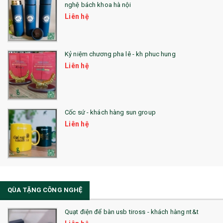
nghệ bách khoa hà nội
24. QÙA TẶNG PHA LÊ
Liên hệ
25. QUÀ TẶNG GLASSLOCK
26. QUÀ TẶNG LUMINARC
Kỷ niệm chương pha lê - kh phuc hung
Liên hệ
28. BỘ ĐỒ ĂN CAO CẤP
29. MÓC KHOÁ
Cốc sứ - khách hàng sun group
31. TÚI VẢI KHÔNG DỆT
Liên hệ
32. TÚI VẢI BỐ
33. MŨ LƯỠI TRAI
34. BÚT NHỚ DÒNG ĐỘC ĐÁO
QÙA TẶNG CÔNG NGHỆ
36. QUẠT NHỰA QUẢNG CÁO
Quạt điện để bàn usb tiross - khách hàng nt&t
QUÀ TẶNG KHUYẾN MẠI