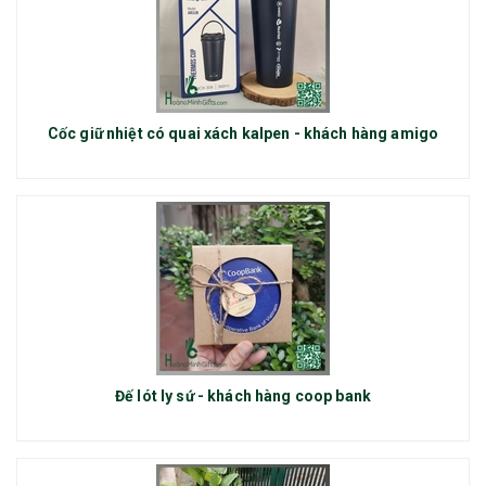
Cốc giữ nhiệt có quai xách kalpen - khách hàng amigo
Đế lót ly sứ - khách hàng coop bank