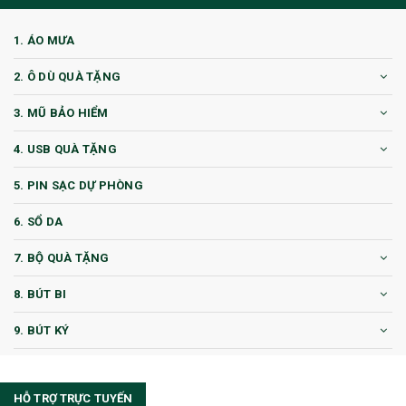
1. ÁO MƯA
2. Ô DÙ QUÀ TẶNG
3. MŨ BẢO HIỂM
4. USB QUÀ TẶNG
5. PIN SẠC DỰ PHÒNG
6. SỔ DA
7. BỘ QUÀ TẶNG
8. BÚT BI
9. BÚT KÝ
10. CỐC QUÀ TẶNG
HỖ TRỢ TRỰC TUYẾN
11. CỐC/BÌNH GIỮ NHIỆT