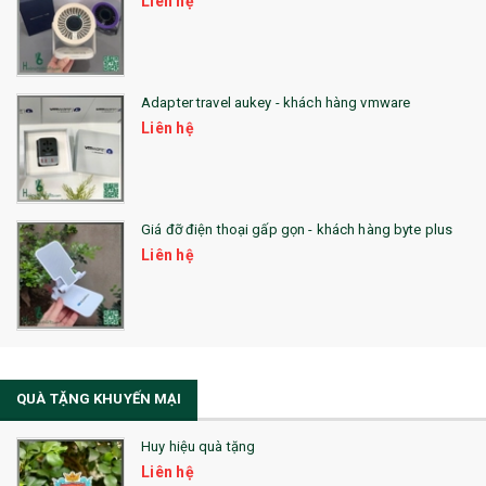
Liên hệ
QUÀ TẶNG SX NHANH
QUÀ TẶNG HỘI THẢO
Adapter travel aukey - khách hàng vmware
QUÀ TẶNG CÔNG NGHỆ
Liên hệ
SẢN PHẨM ĐÃ THỰC HIỆN
QUÀ TẶNG SỨC KHỎE
Giá đỡ điện thoại gấp gọn - khách hàng byte plus
SẢN PHẨM MỚI 2021
Liên hệ
Sổ Sạc Đa Năng
La Fonte
Sổ Sạc Đa Năng
QUÀ TẶNG KHUYẾN MẠI
Sổ Lò Xo
Huy hiệu quà tặng
Liên hệ