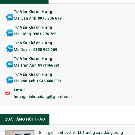
12. BÌNH NƯỚC
Tư Vấn Khách Hàng
Ms. Lan Anh
0975 806 679
13. QUÀ TẶNG CAO CẤP
Tư Vấn Khách Hàng
Ms. Hằng
0981 276 768
14. HỘP/VÍ ĐỰNG NAMECARD
Tư Vấn Khách Hàng
15. BỘ BẤM MÓNG
Ms Quyên
0355 992 009
Tư Vấn Khách Hàng
16. BAO HỘ CHIẾU
Ms Trần Anh
0971466891
17. BA LÔ
Tư Vấn Khách Hàng
Ms Vân Anh
0946 440 008
18. ẤM CHÉN QUÀ TẶNG
Email
19. ĐỒNG HỒ TREO TƯỜNG
hoangminhquatang@gmail.com
21. ĐỒNG HỒ TRANH GHÉP
QUÀ TẶNG HỘI THẢO
22. ĐỒNG HỒ ĐỂ BÀN
23. QÙA TẶNG ĐỘC ĐÁO
Bình giữ nhiệt 500ml - kh trường cao đẳng công