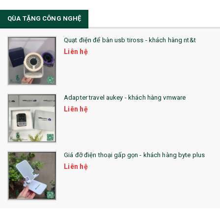
34. BÚT NHỚ DÒNG ĐỘC ĐÁO
QÙA TẶNG CÔNG NGHỆ
36. QUẠT NHỰA QUẢNG CÁO
Quạt điện để bàn usb tiross - khách hàng nt&t
QUÀ TẶNG KHUYẾN MẠI
Liên hệ
QUÀ TẶNG SX NHANH
QUÀ TẶNG HỘI THẢO
Adapter travel aukey - khách hàng vmware
QUÀ TẶNG CÔNG NGHỆ
Liên hệ
SẢN PHẨM ĐÃ THỰC HIỆN
QUÀ TẶNG SỨC KHỎE
Giá đỡ điện thoại gấp gọn - khách hàng byte plus
SẢN PHẨM MỚI 2021
Liên hệ
Sổ Sạc Đa Năng
La Fonte
Sổ Sạc Đa Năng