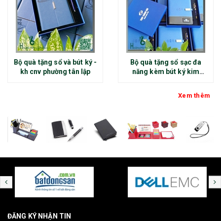
Bộ quà tặng sổ và bút ký -
Bộ quà tặng sổ sạc đa
kh cnv phường tân lập
năng kèm bút ký kim
loại - kh thép chính đại
Xem thêm
ĐĂNG KÝ NHẬN TIN