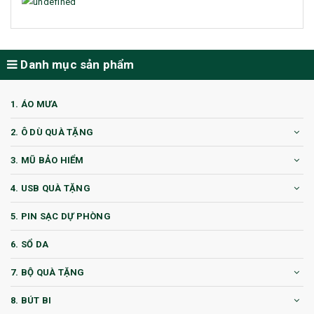
Danh mục sản phẩm
1. ÁO MƯA
2. Ô DÙ QUÀ TẶNG
3. MŨ BẢO HIỂM
4. USB QUÀ TẶNG
5. PIN SẠC DỰ PHÒNG
6. SỔ DA
7. BỘ QUÀ TẶNG
8. BÚT BI