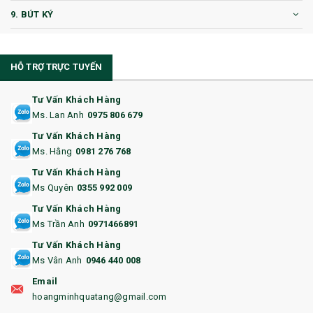
9. BÚT KÝ
10. CỐC QUÀ TẶNG
HỖ TRỢ TRỰC TUYẾN
11. CỐC/BÌNH GIỮ NHIỆT
12. BÌNH NƯỚC
Tư Vấn Khách Hàng
Ms. Lan Anh
0975 806 679
13. QUÀ TẶNG CAO CẤP
Tư Vấn Khách Hàng
Ms. Hằng
0981 276 768
14. HỘP/VÍ ĐỰNG NAMECARD
Tư Vấn Khách Hàng
15. BỘ BẤM MÓNG
Ms Quyên
0355 992 009
Tư Vấn Khách Hàng
16. BAO HỘ CHIẾU
Ms Trần Anh
0971466891
17. BA LÔ
Tư Vấn Khách Hàng
Ms Vân Anh
0946 440 008
18. ẤM CHÉN QUÀ TẶNG
Email
19. ĐỒNG HỒ TREO TƯỜNG
hoangminhquatang@gmail.com