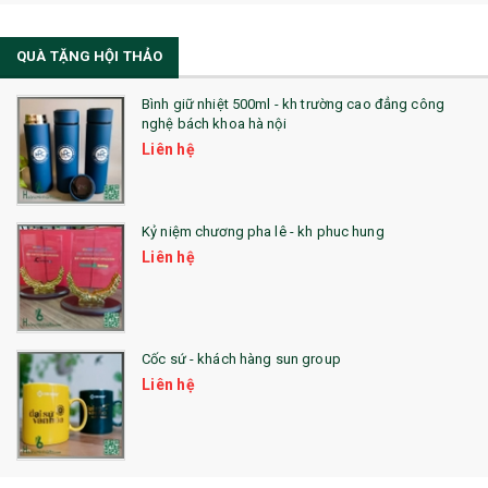
21. ĐỒNG HỒ TRANH GHÉP
QUÀ TẶNG HỘI THẢO
22. ĐỒNG HỒ ĐỂ BÀN
23. QÙA TẶNG ĐỘC ĐÁO
Bình giữ nhiệt 500ml - kh trường cao đẳng công
nghệ bách khoa hà nội
24. QÙA TẶNG PHA LÊ
Liên hệ
25. QUÀ TẶNG GLASSLOCK
26. QUÀ TẶNG LUMINARC
Kỷ niệm chương pha lê - kh phuc hung
Liên hệ
28. BỘ ĐỒ ĂN CAO CẤP
29. MÓC KHOÁ
Cốc sứ - khách hàng sun group
31. TÚI VẢI KHÔNG DỆT
Liên hệ
32. TÚI VẢI BỐ
33. MŨ LƯỠI TRAI