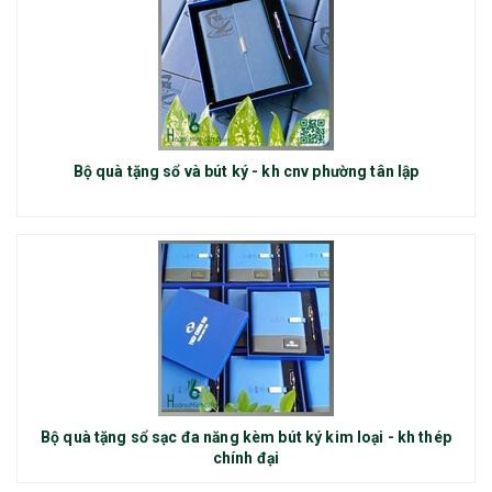
Bộ quà tặng sổ và bút ký - kh cnv phường tân lập
Bộ quà tặng sổ sạc đa năng kèm bút ký kim loại - kh thép
chính đại