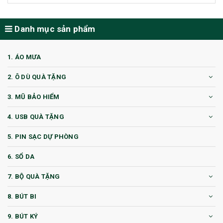
Danh mục sản phẩm
1. ÁO MƯA
2. Ô DÙ QUÀ TẶNG
3. MŨ BẢO HIỂM
4. USB QUÀ TẶNG
5. PIN SẠC DỰ PHÒNG
6. SỔ DA
7. BỘ QUÀ TẶNG
8. BÚT BI
9. BÚT KÝ