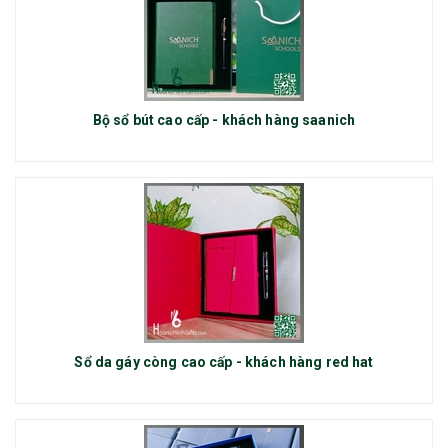
Bộ sổ bút cao cấp - khách hàng saanich
Sổ da gáy còng cao cấp - khách hàng red hat