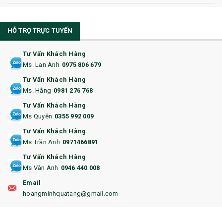
10. CỐC QUÀ TẶNG
HỖ TRỢ TRỰC TUYẾN
11. CỐC/BÌNH GIỮ NHIỆT
12. BÌNH NƯỚC
Tư Vấn Khách Hàng
Ms. Lan Anh
0975 806 679
13. QUÀ TẶNG CAO CẤP
Tư Vấn Khách Hàng
Ms. Hằng
0981 276 768
14. HỘP/VÍ ĐỰNG NAMECARD
Tư Vấn Khách Hàng
15. BỘ BẤM MÓNG
Ms Quyên
0355 992 009
Tư Vấn Khách Hàng
16. BAO HỘ CHIẾU
Ms Trần Anh
0971466891
17. BA LÔ
Tư Vấn Khách Hàng
Ms Vân Anh
0946 440 008
18. ẤM CHÉN QUÀ TẶNG
Email
19. ĐỒNG HỒ TREO TƯỜNG
hoangminhquatang@gmail.com
21. ĐỒNG HỒ TRANH GHÉP