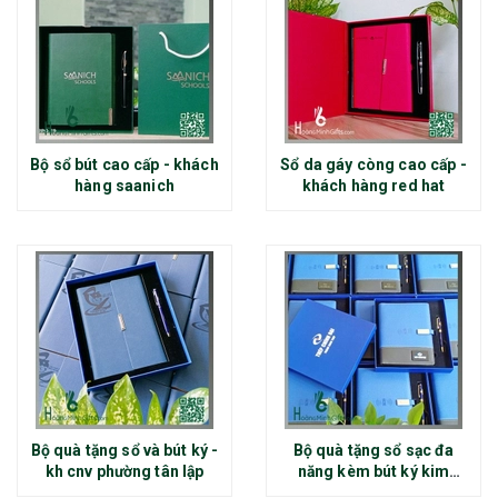
Bộ sổ bút cao cấp - khách
Sổ da gáy còng cao cấp -
hàng saanich
khách hàng red hat
Bộ quà tặng sổ và bút ký -
Bộ quà tặng sổ sạc đa
kh cnv phường tân lập
năng kèm bút ký kim
loại - kh thép chính đại