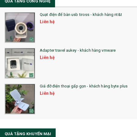
QÙA TẶNG CÔNG NGHỆ
36. QUẠT NHỰA QUẢNG CÁO
Quạt điện để bàn usb tiross - khách hàng nt&t
QUÀ TẶNG KHUYẾN MẠI
Liên hệ
QUÀ TẶNG SX NHANH
QUÀ TẶNG HỘI THẢO
Adapter travel aukey - khách hàng vmware
QUÀ TẶNG CÔNG NGHỆ
Liên hệ
SẢN PHẨM ĐÃ THỰC HIỆN
QUÀ TẶNG SỨC KHỎE
Giá đỡ điện thoại gấp gọn - khách hàng byte plus
SẢN PHẨM MỚI 2021
Liên hệ
Sổ Sạc Đa Năng
La Fonte
Sổ Sạc Đa Năng
QUÀ TẶNG KHUYẾN MẠI