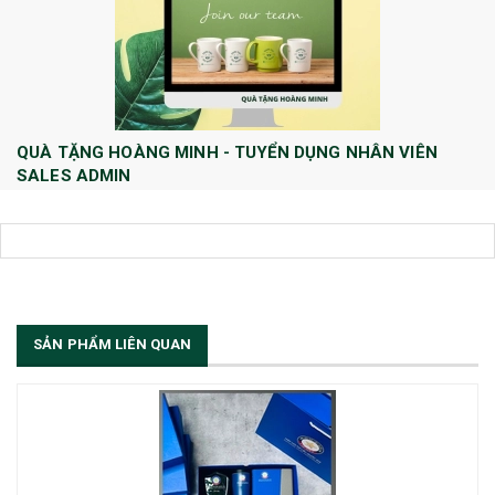
QUÀ TẶNG HOÀNG MINH - TUYỂN DỤNG NHÂN VIÊN
SALES ADMIN
Huong Le
10/08/2022
Công ty TNHH Quà tặng và Dịch Vụ Hoàng Minh chính thức tuyển dụng
thêm vị trí Sales Admin: 1/ Sales Admin - 01 nhân viên làm việc tại trụ
sở Hà Nội.
[Đọc tiếp...]
SẢN PHẨM LIÊN QUAN