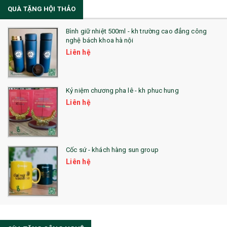
QUÀ TẶNG HỘI THẢO
22. ĐỒNG HỒ ĐỂ BÀN
23. QÙA TẶNG ĐỘC ĐÁO
Bình giữ nhiệt 500ml - kh trường cao đẳng công
nghệ bách khoa hà nội
24. QÙA TẶNG PHA LÊ
Liên hệ
25. QUÀ TẶNG GLASSLOCK
26. QUÀ TẶNG LUMINARC
Kỷ niệm chương pha lê - kh phuc hung
Liên hệ
28. BỘ ĐỒ ĂN CAO CẤP
29. MÓC KHOÁ
Cốc sứ - khách hàng sun group
31. TÚI VẢI KHÔNG DỆT
Liên hệ
32. TÚI VẢI BỐ
33. MŨ LƯỠI TRAI
34. BÚT NHỚ DÒNG ĐỘC ĐÁO