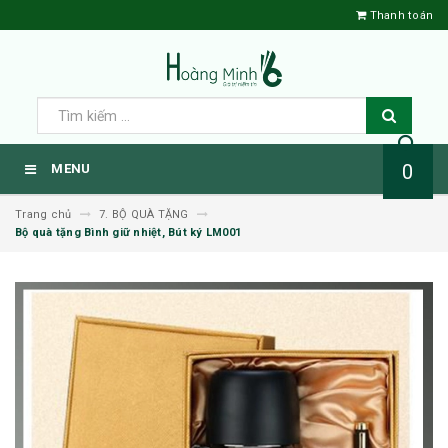
Thanh toán
0
MENU
Trang chủ
7. BỘ QUÀ TẶNG
Bộ quà tặng Bình giữ nhiệt, Bút ký LM001