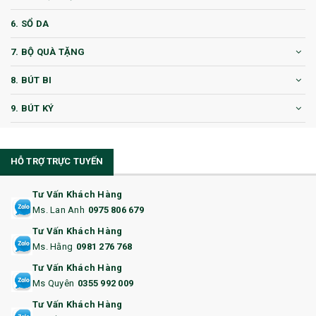
6. SỔ DA
7. BỘ QUÀ TẶNG
8. BÚT BI
9. BÚT KÝ
10. CỐC QUÀ TẶNG
HỖ TRỢ TRỰC TUYẾN
11. CỐC/BÌNH GIỮ NHIỆT
12. BÌNH NƯỚC
Tư Vấn Khách Hàng
Ms. Lan Anh
0975 806 679
13. QUÀ TẶNG CAO CẤP
Tư Vấn Khách Hàng
Ms. Hằng
0981 276 768
14. HỘP/VÍ ĐỰNG NAMECARD
Tư Vấn Khách Hàng
15. BỘ BẤM MÓNG
Ms Quyên
0355 992 009
Tư Vấn Khách Hàng
16. BAO HỘ CHIẾU