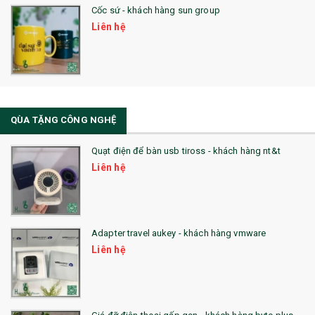
Cốc sứ - khách hàng sun group
31. TÚI VẢI KHÔNG DỆT
Liên hệ
32. TÚI VẢI BỐ
33. MŨ LƯỠI TRAI
34. BÚT NHỚ DÒNG ĐỘC ĐÁO
QÙA TẶNG CÔNG NGHỆ
36. QUẠT NHỰA QUẢNG CÁO
Quạt điện để bàn usb tiross - khách hàng nt&t
QUÀ TẶNG KHUYẾN MẠI
Liên hệ
QUÀ TẶNG SX NHANH
QUÀ TẶNG HỘI THẢO
Adapter travel aukey - khách hàng vmware
QUÀ TẶNG CÔNG NGHỆ
Liên hệ
SẢN PHẨM ĐÃ THỰC HIỆN
QUÀ TẶNG SỨC KHỎE