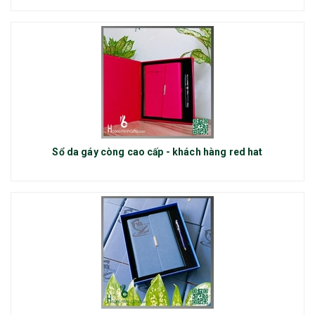
Sổ da gáy còng cao cấp - khách hàng red hat