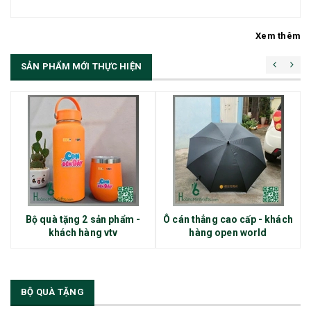
Xem thêm
SẢN PHẨM MỚI THỰC HIỆN
Bộ quà tặng 2 sản phẩm -
Ô cán thẳng cao cấp - khách
khách hàng vtv
hàng open world
BỘ QUÀ TẶNG