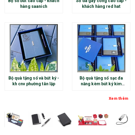
Bộ sổ bút cao cấp - khách
Sổ da gáy còng cao cấp -
hàng saanich
khách hàng red hat
Bộ quà tặng sổ và bút ký -
Bộ quà tặng sổ sạc đa
kh cnv phường tân lập
năng kèm bút ký kim
loại - kh thép chính đại
Xem thêm