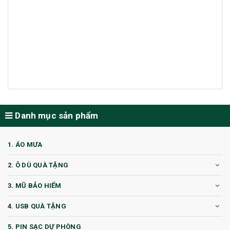
Danh mục sản phẩm
1. ÁO MƯA
2. Ô DÙ QUÀ TẶNG
3. MŨ BẢO HIỂM
4. USB QUÀ TẶNG
5. PIN SẠC DỰ PHÒNG