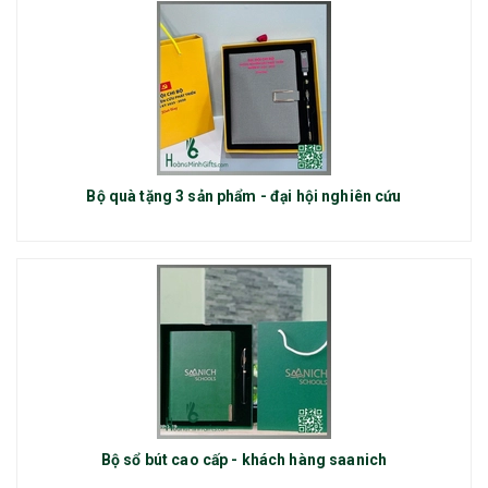
Bộ quà tặng 3 sản phẩm - đại hội nghiên cứu
Bộ sổ bút cao cấp - khách hàng saanich