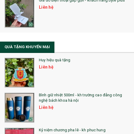
Giá đỡ điện thoại gấp gọn - khách hàng byte plus
SẢN PHẨM MỚI 2021
Liên hệ
Sổ Sạc Đa Năng
La Fonte
Sổ Sạc Đa Năng
QUÀ TẶNG KHUYẾN MẠI
Sổ Lò Xo
Huy hiệu quà tặng
Liên hệ
Bình giữ nhiệt 500ml - kh trường cao đẳng công
nghệ bách khoa hà nội
Liên hệ
Kỷ niệm chương pha lê - kh phuc hung