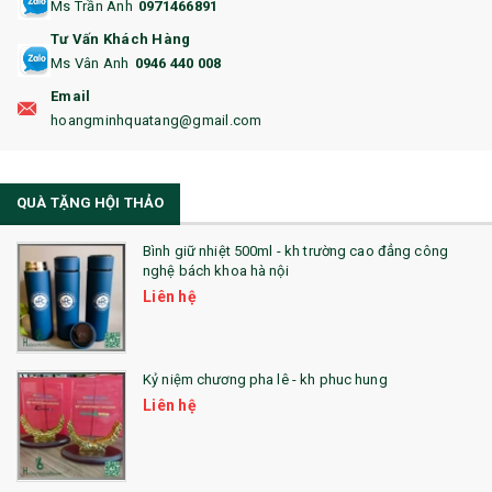
Ms Trần Anh
0971466891
17. BA LÔ
Tư Vấn Khách Hàng
Ms Vân Anh
0946 440 008
18. ẤM CHÉN QUÀ TẶNG
Email
19. ĐỒNG HỒ TREO TƯỜNG
hoangminhquatang@gmail.com
21. ĐỒNG HỒ TRANH GHÉP
QUÀ TẶNG HỘI THẢO
22. ĐỒNG HỒ ĐỂ BÀN
23. QÙA TẶNG ĐỘC ĐÁO
Bình giữ nhiệt 500ml - kh trường cao đẳng công
nghệ bách khoa hà nội
24. QÙA TẶNG PHA LÊ
Liên hệ
25. QUÀ TẶNG GLASSLOCK
26. QUÀ TẶNG LUMINARC
Kỷ niệm chương pha lê - kh phuc hung
Liên hệ
28. BỘ ĐỒ ĂN CAO CẤP
29. MÓC KHOÁ