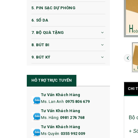
5. PIN SẠC DỰ PHÒNG
6. SỔ DA
7. BỘ QUÀ TẶNG
8. BÚT BI
9. BÚT KÝ
10. CỐC QUÀ TẶNG
HỖ TRỢ TRỰC TUYẾN
11. CỐC/BÌNH GIỮ NHIỆT
CHI 
12. BÌNH NƯỚC
Tư Vấn Khách Hàng
Ms. Lan Anh
0975 806 679
13. QUÀ TẶNG CAO CẤP
Tư Vấn Khách Hàng
Bộ 
Ms. Hằng
0981 276 768
14. HỘP/VÍ ĐỰNG NAMECARD
Tư Vấn Khách Hàng
+ Sổ
15. BỘ BẤM MÓNG
Ms Quyên
0355 992 009