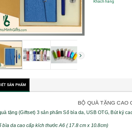
Khách hàng
TIẾT SẢN PHẨM
BỘ QUÀ TẶNG CAO
quà tặng (Giftset) 3 sản phẩm Sổ bìa da, USB OTG, Bút ký ca
 bìa da cao cấp kích thước A6 ( 17.8 cm x 10.8cm)