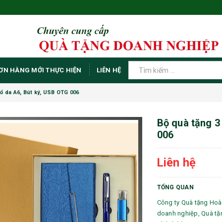
ƠN HÀNG MỚI THỰC HIỆN
LIÊN HỆ
ổ da A6, Bút ký, USB OTG 006
Bộ quà tặng 3
006
Liên hệ
TỔNG QUAN
Công ty Quà tặng Hoà
doanh nghiệp, Quà tặ