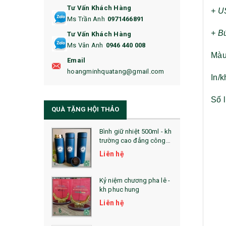
Tư Vấn Khách Hàng
16. BAO HỘ CHIẾU
+ U
Ms Trần Anh
0971466891
17. BA LÔ
+ B
Tư Vấn Khách Hàng
Ms Vân Anh
0946 440 008
18. ẤM CHÉN QUÀ TẶNG
Màu
Email
19. ĐỒNG HỒ TREO TƯỜNG
hoangminhquatang@gmail.com
In/k
21. ĐỒNG HỒ TRANH GHÉP
Số l
QUÀ TẶNG HỘI THẢO
22. ĐỒNG HỒ ĐỂ BÀN
23. QÙA TẶNG ĐỘC ĐÁO
Bình giữ nhiệt 500ml - kh
trường cao đẳng công
nghệ bách khoa hà nội
24. QÙA TẶNG PHA LÊ
Liên hệ
25. QUÀ TẶNG GLASSLOCK
Kỷ niệm chương pha lê -
kh phuc hung
26. QUÀ TẶNG LUMINARC
Liên hệ
28. BỘ ĐỒ ĂN CAO CẤP