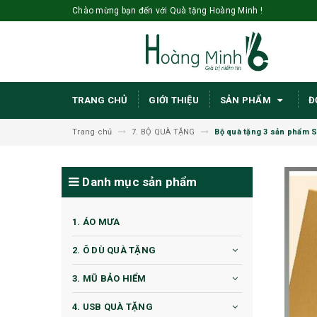
Chào mừng bạn đến với Quà tặng Hoàng Minh !
TRANG CHỦ
GIỚI THIỆU
SẢN PHẨM
Đ
Trang chủ
7. BỘ QUÀ TẶNG
Bộ quà tặng 3 sản phẩm S
Danh mục sản phẩm
1. ÁO MƯA
2. Ô DÙ QUÀ TẶNG
3. MŨ BẢO HIỂM
4. USB QUÀ TẶNG