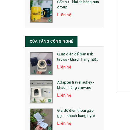
Cốc sứ - khách hàng sun
29. MÓC KHOÁ
group
31. TÚI VẢI KHÔNG DỆT
Liên hệ
32. TÚI VẢI BỐ
33. MŨ LƯỠI TRAI
QÙA TẶNG CÔNG NGHỆ
34. BÚT NHỚ DÒNG ĐỘC ĐÁO
Quạt điện để bàn usb
tiross - khách hàng nt&t
36. QUẠT NHỰA QUẢNG CÁO
Liên hệ
QUÀ TẶNG KHUYẾN MẠI
Adapter travel aukey -
QUÀ TẶNG SX NHANH
khách hàng vmware
Liên hệ
QUÀ TẶNG HỘI THẢO
QUÀ TẶNG CÔNG NGHỆ
Giá đỡ điện thoại gấp
gọn - khách hàng byte
SẢN PHẨM ĐÃ THỰC HIỆN
plus
Liên hệ