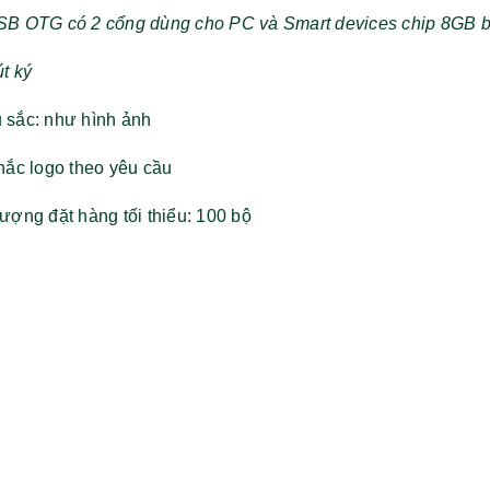
SB OTG có 2 cổng dùng cho PC và Smart devices chip 8GB 
út ký
 sắc: như hình ảnh
hắc logo theo yêu cầu
ượng đặt hàng tối thiểu: 100 bộ
Bộ sổ bút cao cấp -
Bình thủy tinh lọc trà -
khách hàng evs
khách hàng div
Liên hệ
Liên hệ
Pin sạc dự phòng hoco
Bình nước thủy tinh có
j82 10.000mah - khách
dây xách
hàng nam thắng
Liên hệ
Liên hệ