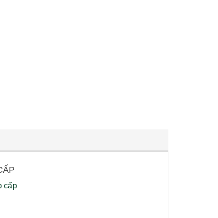
 CẤP
o cấp