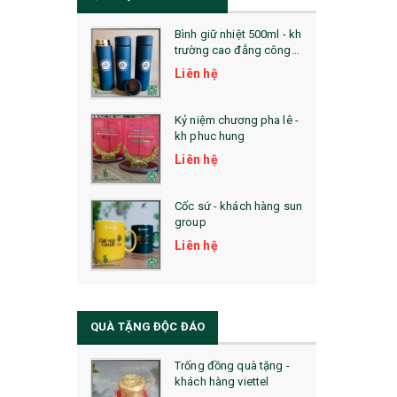
Bình giữ nhiệt 500ml - kh
trường cao đẳng công
nghệ bách khoa hà nội
Liên hệ
Kỷ niệm chương pha lê -
kh phuc hung
Liên hệ
Cốc sứ - khách hàng sun
group
Liên hệ
QUÀ TẶNG ĐỘC ĐÁO
Trống đồng quà tặng -
khách hàng viettel