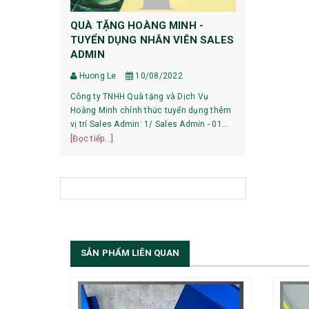
QUÀ TẶNG HOÀNG MINH -
HƯỚNG DẪ
TUYỂN DỤNG NHÂN VIÊN SALES
DỰ PHÒNG
ADMIN
Huong Le
Huong Le
10/08/2022
HƯỚNG DẪN 
Công ty TNHH Quà tặng và Dịch Vụ
XIAOMI 1, Pin mới mua về có phải sạc xả
Hoàng Minh chính thức tuyển dụng thêm
không? Với các dòng pin của Xiaomi hiện
vị trí Sales Admin: 1/ Sales Admin - 01
nay, việc làm
[Đọc tiếp...]
nhân viên làm việc tại trụ sở Hà Nội.
[Đọc tiếp...]
bạn có thể sử
SẢN PHẨM LIÊN QUAN