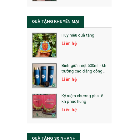
QUÀ TẶNG SỨC KHỎE
SẢN PHẨM MỚI 2021
QUÀ TẶNG KHUYẾN MẠI
Sổ Sạc Đa Năng
Huy hiệu quà tặng
La Fonte
Liên hệ
Sổ Sạc Đa Năng
Sổ Lò Xo
Bình giữ nhiệt 500ml - kh
trường cao đẳng công
nghệ bách khoa hà nội
Liên hệ
Kỷ niệm chương pha lê -
kh phuc hung
Liên hệ
QUÀ TẶNG SX NHANH