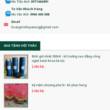
Ms Trần Anh
0971466891
17. BA LÔ
Tư Vấn Khách Hàng
Ms Vân Anh
0946 440 008
18. ẤM CHÉN QUÀ TẶNG
Email
19. ĐỒNG HỒ TREO TƯỜNG
hoangminhquatang@gmail.com
21. ĐỒNG HỒ TRANH GHÉP
QUÀ TẶNG HỘI THẢO
22. ĐỒNG HỒ ĐỂ BÀN
23. QÙA TẶNG ĐỘC ĐÁO
Bình giữ nhiệt 500ml - kh trường cao đẳng công
nghệ bách khoa hà nội
24. QÙA TẶNG PHA LÊ
Liên hệ
25. QUÀ TẶNG GLASSLOCK
26. QUÀ TẶNG LUMINARC
Kỷ niệm chương pha lê - kh phuc hung
Liên hệ
28. BỘ ĐỒ ĂN CAO CẤP
29. MÓC KHOÁ