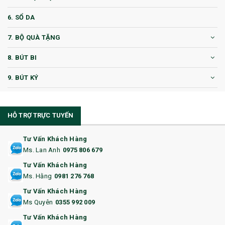
6. SỔ DA
7. BỘ QUÀ TẶNG
8. BÚT BI
9. BÚT KÝ
10. CỐC QUÀ TẶNG
HỖ TRỢ TRỰC TUYẾN
11. CỐC/BÌNH GIỮ NHIỆT
12. BÌNH NƯỚC
Tư Vấn Khách Hàng
Ms. Lan Anh
0975 806 679
13. QUÀ TẶNG CAO CẤP
Tư Vấn Khách Hàng
Ms. Hằng
0981 276 768
14. HỘP/VÍ ĐỰNG NAMECARD
Tư Vấn Khách Hàng
15. BỘ BẤM MÓNG
Ms Quyên
0355 992 009
Tư Vấn Khách Hàng
16. BAO HỘ CHIẾU