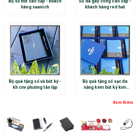
Bộ sổ bút cao cấp - khách
Sổ da gáy còng cao cấp -
hàng saanich
khách hàng red hat
Bộ quà tặng sổ và bút ký -
Bộ quà tặng sổ sạc đa
kh cnv phường tân lập
năng kèm bút ký kim
loại - kh thép chính đại
Xem thêm