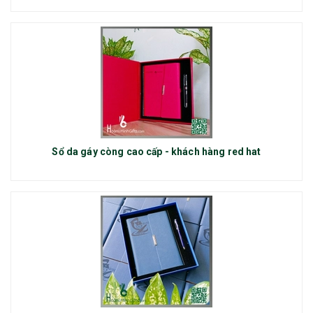
Sổ da gáy còng cao cấp - khách hàng red hat