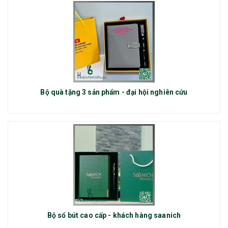
Bộ quà tặng 3 sản phẩm - đại hội nghiên cứu
Bộ sổ bút cao cấp - khách hàng saanich