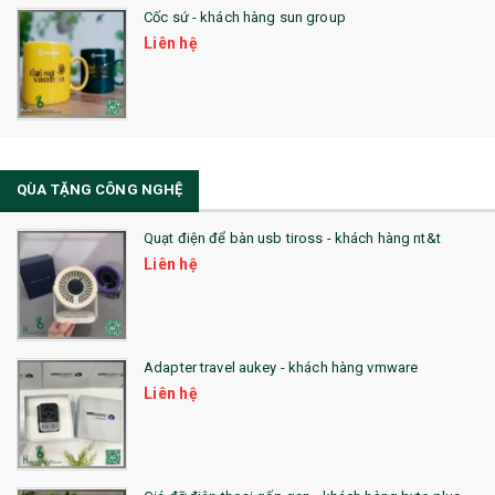
Cốc sứ - khách hàng sun group
31. TÚI VẢI KHÔNG DỆT
Liên hệ
32. TÚI VẢI BỐ
33. MŨ LƯỠI TRAI
34. BÚT NHỚ DÒNG ĐỘC ĐÁO
QÙA TẶNG CÔNG NGHỆ
36. QUẠT NHỰA QUẢNG CÁO
Quạt điện để bàn usb tiross - khách hàng nt&t
QUÀ TẶNG KHUYẾN MẠI
Liên hệ
QUÀ TẶNG SX NHANH
QUÀ TẶNG HỘI THẢO
Adapter travel aukey - khách hàng vmware
QUÀ TẶNG CÔNG NGHỆ
Liên hệ
SẢN PHẨM ĐÃ THỰC HIỆN
QUÀ TẶNG SỨC KHỎE