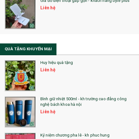
Giá đỡ điện thoại gấp gọn - khách hàng byte plus
SẢN PHẨM MỚI 2021
Liên hệ
Sổ Sạc Đa Năng
La Fonte
Sổ Sạc Đa Năng
QUÀ TẶNG KHUYẾN MẠI
Sổ Lò Xo
Huy hiệu quà tặng
Liên hệ
Bình giữ nhiệt 500ml - kh trường cao đẳng công
nghệ bách khoa hà nội
Liên hệ
Kỷ niệm chương pha lê - kh phuc hung