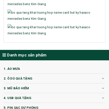
Danh mục sản phẩm
1. ÁO MƯA
2. Ô DÙ QUÀ TẶNG
3. MŨ BẢO HIỂM
4. USB QUÀ TẶNG
5. PIN SẠC DỰ PHÒNG