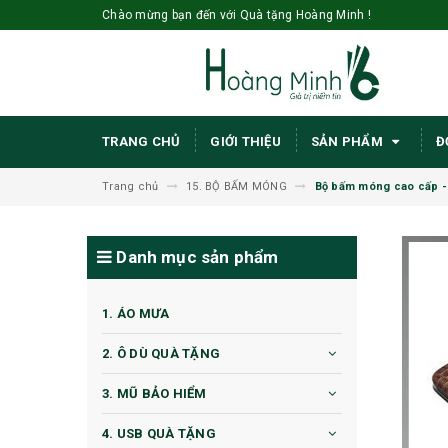
Chào mừng bạn đến với Quà tặng Hoàng Minh !
TRANG CHỦ
GIỚI THIỆU
SẢN PHẨM
Đ
Trang chủ
15. BỘ BẤM MÓNG
Bộ bấm móng cao cấp -
Danh mục sản phẩm
1. ÁO MƯA
2. Ô DÙ QUÀ TẶNG
3. MŨ BẢO HIỂM
4. USB QUÀ TẶNG