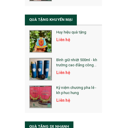
QUÀ TẶNG SỨC KHỎE
SẢN PHẨM MỚI 2021
QUÀ TẶNG KHUYẾN MẠI
Sổ Sạc Đa Năng
Huy hiệu quà tặng
La Fonte
Liên hệ
Sổ Sạc Đa Năng
Sổ Lò Xo
Bình giữ nhiệt 500ml - kh
trường cao đẳng công
nghệ bách khoa hà nội
Liên hệ
Kỷ niệm chương pha lê -
kh phuc hung
Liên hệ
QUÀ TẶNG SX NHANH