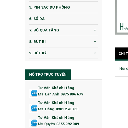
5. PIN SẠC DỰ PHÒNG
6. SỔ DA
7. BỘ QUÀ TẶNG
8. BÚT BI
9. BÚT KÝ
CHI 
10. CỐC QUÀ TẶNG
Nội 
HỖ TRỢ TRỰC TUYẾN
11. CỐC/BÌNH GIỮ NHIỆT
12. BÌNH NƯỚC
Tư Vấn Khách Hàng
Ms. Lan Anh
0975 806 679
13. QUÀ TẶNG CAO CẤP
Tư Vấn Khách Hàng
Ms. Hằng
0981 276 768
14. HỘP/VÍ ĐỰNG NAMECARD
Tư Vấn Khách Hàng
15. BỘ BẤM MÓNG
Ms Quyên
0355 992 009