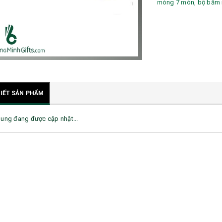
móng 7 món, bộ bấm 
TIẾT SẢN PHẨM
dung đang được cập nhật...