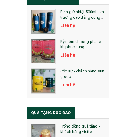
Bình giữ nhiệt 500ml - kh
trường cao đẳng công
nghệ bách khoa hà nội
Liên hệ
Kỷ niệm chương pha lê -
kh phuc hung
Liên hệ
Cốc sứ - khách hàng sun
group
Liên hệ
QUÀ TẶNG ĐỘC ĐÁO
Trống đồng quà tặng -
khách hàng viettel