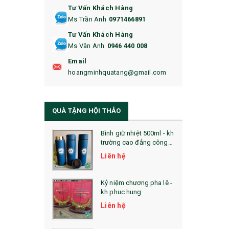
Tư Vấn Khách Hàng
16. BAO HỘ CHIẾU
Ms Trần Anh
0971466891
17. BA LÔ
Tư Vấn Khách Hàng
Ms Vân Anh
0946 440 008
18. ẤM CHÉN QUÀ TẶNG
Email
19. ĐỒNG HỒ TREO TƯỜNG
hoangminhquatang@gmail.com
21. ĐỒNG HỒ TRANH GHÉP
QUÀ TẶNG HỘI THẢO
22. ĐỒNG HỒ ĐỂ BÀN
23. QÙA TẶNG ĐỘC ĐÁO
Bình giữ nhiệt 500ml - kh
trường cao đẳng công
nghệ bách khoa hà nội
24. QÙA TẶNG PHA LÊ
Liên hệ
25. QUÀ TẶNG GLASSLOCK
Kỷ niệm chương pha lê -
kh phuc hung
26. QUÀ TẶNG LUMINARC
Liên hệ
28. BỘ ĐỒ ĂN CAO CẤP