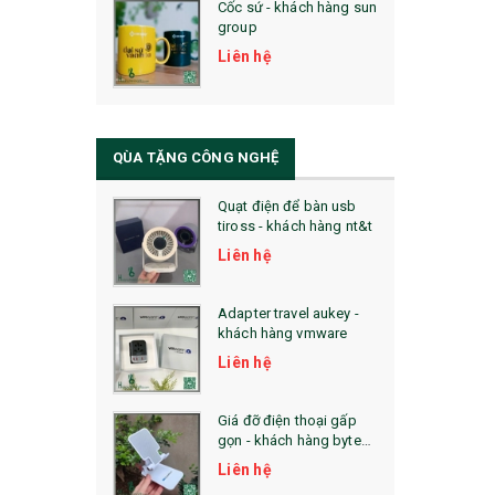
Cốc sứ - khách hàng sun
29. MÓC KHOÁ
group
31. TÚI VẢI KHÔNG DỆT
Liên hệ
32. TÚI VẢI BỐ
33. MŨ LƯỠI TRAI
QÙA TẶNG CÔNG NGHỆ
34. BÚT NHỚ DÒNG ĐỘC ĐÁO
Quạt điện để bàn usb
tiross - khách hàng nt&t
36. QUẠT NHỰA QUẢNG CÁO
Liên hệ
QUÀ TẶNG KHUYẾN MẠI
Adapter travel aukey -
QUÀ TẶNG SX NHANH
khách hàng vmware
Liên hệ
QUÀ TẶNG HỘI THẢO
QUÀ TẶNG CÔNG NGHỆ
Giá đỡ điện thoại gấp
gọn - khách hàng byte
SẢN PHẨM ĐÃ THỰC HIỆN
plus
Liên hệ