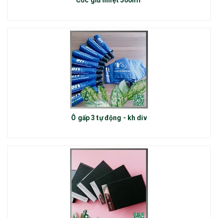
Ô gấp 3 tự động - kh div