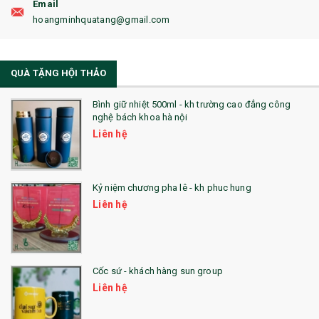
Email
19. ĐỒNG HỒ TREO TƯỜNG
hoangminhquatang@gmail.com
21. ĐỒNG HỒ TRANH GHÉP
QUÀ TẶNG HỘI THẢO
22. ĐỒNG HỒ ĐỂ BÀN
23. QÙA TẶNG ĐỘC ĐÁO
Bình giữ nhiệt 500ml - kh trường cao đẳng công
nghệ bách khoa hà nội
24. QÙA TẶNG PHA LÊ
Liên hệ
25. QUÀ TẶNG GLASSLOCK
26. QUÀ TẶNG LUMINARC
Kỷ niệm chương pha lê - kh phuc hung
Liên hệ
28. BỘ ĐỒ ĂN CAO CẤP
29. MÓC KHOÁ
Cốc sứ - khách hàng sun group
31. TÚI VẢI KHÔNG DỆT
Liên hệ
32. TÚI VẢI BỐ