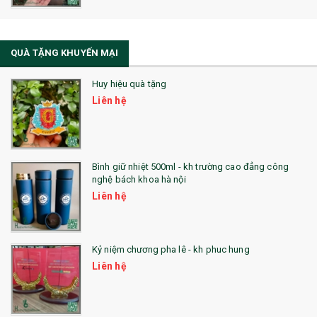
La Fonte
Sổ Sạc Đa Năng
QUÀ TẶNG KHUYẾN MẠI
Sổ Lò Xo
Huy hiệu quà tặng
Liên hệ
Bình giữ nhiệt 500ml - kh trường cao đẳng công
nghệ bách khoa hà nội
Liên hệ
Kỷ niệm chương pha lê - kh phuc hung
Liên hệ