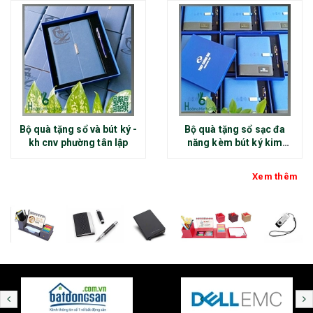
Bộ quà tặng sổ và bút ký -
Bộ quà tặng sổ sạc đa
kh cnv phường tân lập
năng kèm bút ký kim
loại - kh thép chính đại
Xem thêm