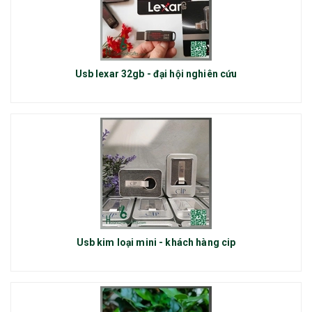
Usb lexar 32gb - đại hội nghiên cứu
Usb kim loại mini - khách hàng cip