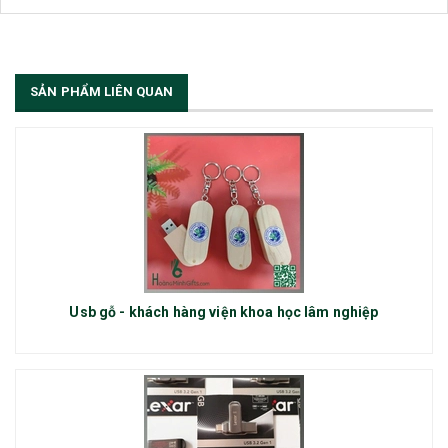
thêm vị trí Sales Admin: 1/ Sales Admin - 01 nhân viên làm việc tại trụ
sở Hà Nội.
[Đọc tiếp...]
SẢN PHẨM LIÊN QUAN
Usb gỗ - khách hàng viện khoa học lâm nghiệp