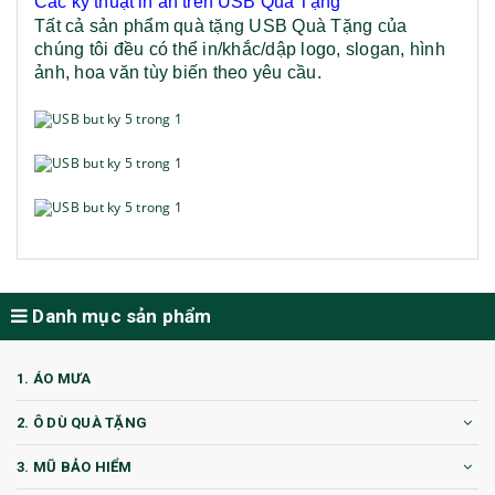
Các kỹ thuật in ấn trên
USB Quà Tặng
Tất cả sản phẩm quà tặng USB Quà Tặng của
chúng tôi đều có thể in/khắc/dập logo, slogan, hình
ảnh, hoa văn tùy biến theo yêu cầu.
Danh mục sản phẩm
1. ÁO MƯA
2. Ô DÙ QUÀ TẶNG
3. MŨ BẢO HIỂM