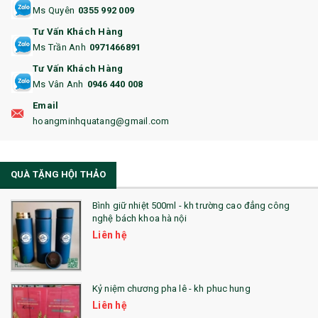
15. BỘ BẤM MÓNG
Ms Quyên
0355 992 009
Tư Vấn Khách Hàng
16. BAO HỘ CHIẾU
Ms Trần Anh
0971466891
17. BA LÔ
Tư Vấn Khách Hàng
Ms Vân Anh
0946 440 008
18. ẤM CHÉN QUÀ TẶNG
Email
19. ĐỒNG HỒ TREO TƯỜNG
hoangminhquatang@gmail.com
21. ĐỒNG HỒ TRANH GHÉP
QUÀ TẶNG HỘI THẢO
22. ĐỒNG HỒ ĐỂ BÀN
23. QÙA TẶNG ĐỘC ĐÁO
Bình giữ nhiệt 500ml - kh trường cao đẳng công
nghệ bách khoa hà nội
24. QÙA TẶNG PHA LÊ
Liên hệ
25. QUÀ TẶNG GLASSLOCK
26. QUÀ TẶNG LUMINARC
Kỷ niệm chương pha lê - kh phuc hung
Liên hệ
28. BỘ ĐỒ ĂN CAO CẤP