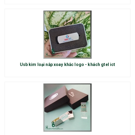
Usb kim loại nắp xoay khắc logo - khách gtel ict