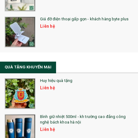
QUÀ TẶNG SỨC KHỎE
Giá đỡ điện thoại gấp gọn - khách hàng byte plus
SẢN PHẨM MỚI 2021
Liên hệ
Sổ Sạc Đa Năng
La Fonte
Sổ Sạc Đa Năng
QUÀ TẶNG KHUYẾN MẠI
Sổ Lò Xo
Huy hiệu quà tặng
Liên hệ
Bình giữ nhiệt 500ml - kh trường cao đẳng công
nghệ bách khoa hà nội
Liên hệ