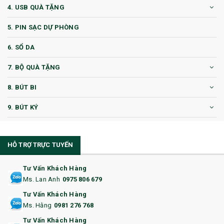
4. USB QUÀ TẶNG
5. PIN SẠC DỰ PHÒNG
6. SỔ DA
7. BỘ QUÀ TẶNG
8. BÚT BI
9. BÚT KÝ
10. CỐC QUÀ TẶNG
HỖ TRỢ TRỰC TUYẾN
11. CỐC/BÌNH GIỮ NHIỆT
12. BÌNH NƯỚC
Tư Vấn Khách Hàng
Ms. Lan Anh
0975 806 679
13. QUÀ TẶNG CAO CẤP
Tư Vấn Khách Hàng
Ms. Hằng
0981 276 768
14. HỘP/VÍ ĐỰNG NAMECARD
Tư Vấn Khách Hàng