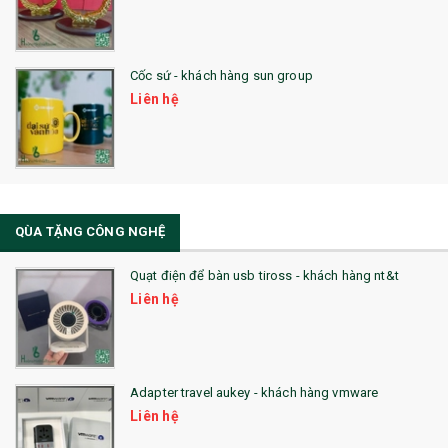
29. MÓC KHOÁ
Cốc sứ - khách hàng sun group
31. TÚI VẢI KHÔNG DỆT
Liên hệ
32. TÚI VẢI BỐ
33. MŨ LƯỠI TRAI
34. BÚT NHỚ DÒNG ĐỘC ĐÁO
QÙA TẶNG CÔNG NGHỆ
36. QUẠT NHỰA QUẢNG CÁO
Quạt điện để bàn usb tiross - khách hàng nt&t
QUÀ TẶNG KHUYẾN MẠI
Liên hệ
QUÀ TẶNG SX NHANH
QUÀ TẶNG HỘI THẢO
Adapter travel aukey - khách hàng vmware
QUÀ TẶNG CÔNG NGHỆ
Liên hệ
SẢN PHẨM ĐÃ THỰC HIỆN