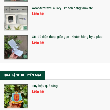
Adapter travel aukey - khách hàng vmware
QUÀ TẶNG CÔNG NGHỆ
Liên hệ
SẢN PHẨM ĐÃ THỰC HIỆN
QUÀ TẶNG SỨC KHỎE
Giá đỡ điện thoại gấp gọn - khách hàng byte plus
SẢN PHẨM MỚI 2021
Liên hệ
Sổ Sạc Đa Năng
La Fonte
Sổ Sạc Đa Năng
QUÀ TẶNG KHUYẾN MẠI
Sổ Lò Xo
Huy hiệu quà tặng
Liên hệ