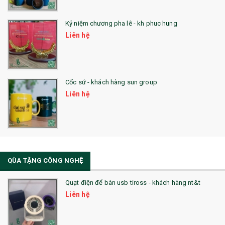
25. QUÀ TẶNG GLASSLOCK
26. QUÀ TẶNG LUMINARC
Kỷ niệm chương pha lê - kh phuc hung
Liên hệ
28. BỘ ĐỒ ĂN CAO CẤP
29. MÓC KHOÁ
Cốc sứ - khách hàng sun group
31. TÚI VẢI KHÔNG DỆT
Liên hệ
32. TÚI VẢI BỐ
33. MŨ LƯỠI TRAI
34. BÚT NHỚ DÒNG ĐỘC ĐÁO
QÙA TẶNG CÔNG NGHỆ
36. QUẠT NHỰA QUẢNG CÁO
Quạt điện để bàn usb tiross - khách hàng nt&t
QUÀ TẶNG KHUYẾN MẠI
Liên hệ
QUÀ TẶNG SX NHANH
QUÀ TẶNG HỘI THẢO