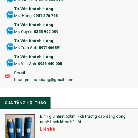
13. QUÀ TẶNG CAO CẤP
Tư Vấn Khách Hàng
Ms. Hằng
0981 276 768
14. HỘP/VÍ ĐỰNG NAMECARD
Tư Vấn Khách Hàng
15. BỘ BẤM MÓNG
Ms Quyên
0355 992 009
Tư Vấn Khách Hàng
16. BAO HỘ CHIẾU
Ms Trần Anh
0971466891
17. BA LÔ
Tư Vấn Khách Hàng
Ms Vân Anh
0946 440 008
18. ẤM CHÉN QUÀ TẶNG
Email
19. ĐỒNG HỒ TREO TƯỜNG
hoangminhquatang@gmail.com
21. ĐỒNG HỒ TRANH GHÉP
QUÀ TẶNG HỘI THẢO
22. ĐỒNG HỒ ĐỂ BÀN
23. QÙA TẶNG ĐỘC ĐÁO
Bình giữ nhiệt 500ml - kh trường cao đẳng công
nghệ bách khoa hà nội
24. QÙA TẶNG PHA LÊ
Liên hệ