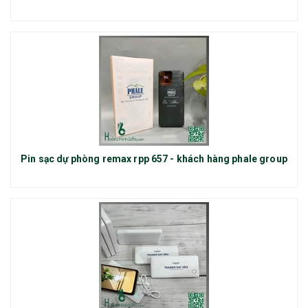
Pin sạc dự phòng remax rpp 657 - khách hàng phale group