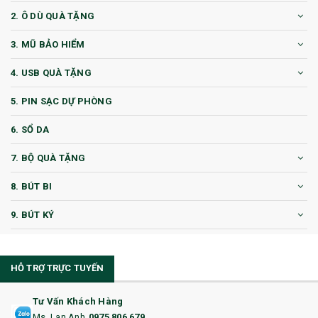
2. Ô DÙ QUÀ TẶNG
3. MŨ BẢO HIỂM
4. USB QUÀ TẶNG
5. PIN SẠC DỰ PHÒNG
6. SỔ DA
7. BỘ QUÀ TẶNG
8. BÚT BI
9. BÚT KÝ
10. CỐC QUÀ TẶNG
HỖ TRỢ TRỰC TUYẾN
11. CỐC/BÌNH GIỮ NHIỆT
12. BÌNH NƯỚC
Tư Vấn Khách Hàng
Ms. Lan Anh
0975 806 679