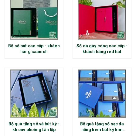
Bộ sổ bút cao cấp - khách
Sổ da gáy còng cao cấp -
hàng saanich
khách hàng red hat
Bộ quà tặng sổ và bút ký -
Bộ quà tặng sổ sạc đa
kh cnv phường tân lập
năng kèm bút ký kim
loại - kh thép chính đại