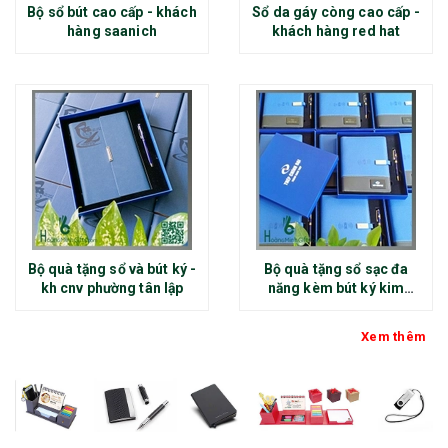
Bộ sổ bút cao cấp - khách
Sổ da gáy còng cao cấp -
hàng saanich
khách hàng red hat
Bộ quà tặng sổ và bút ký -
Bộ quà tặng sổ sạc đa
kh cnv phường tân lập
năng kèm bút ký kim
loại - kh thép chính đại
Xem thêm