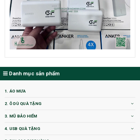
Danh mục sản phẩm
1. ÁO MƯA
2. Ô DÙ QUÀ TẶNG
3. MŨ BẢO HIỂM
4. USB QUÀ TẶNG