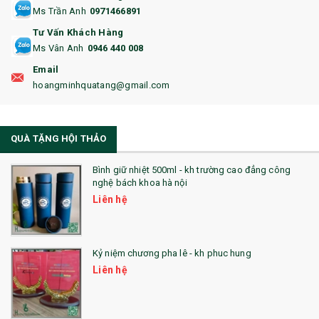
Ms Trần Anh
0971466891
17. BA LÔ
Tư Vấn Khách Hàng
Ms Vân Anh
0946 440 008
18. ẤM CHÉN QUÀ TẶNG
Email
19. ĐỒNG HỒ TREO TƯỜNG
hoangminhquatang@gmail.com
21. ĐỒNG HỒ TRANH GHÉP
QUÀ TẶNG HỘI THẢO
22. ĐỒNG HỒ ĐỂ BÀN
23. QÙA TẶNG ĐỘC ĐÁO
Bình giữ nhiệt 500ml - kh trường cao đẳng công
nghệ bách khoa hà nội
24. QÙA TẶNG PHA LÊ
Liên hệ
25. QUÀ TẶNG GLASSLOCK
26. QUÀ TẶNG LUMINARC
Kỷ niệm chương pha lê - kh phuc hung
Liên hệ
28. BỘ ĐỒ ĂN CAO CẤP
29. MÓC KHOÁ