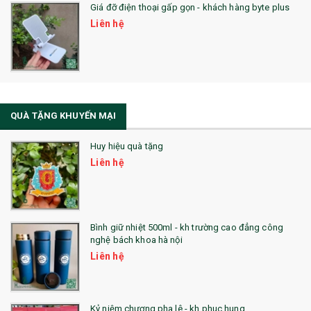
Giá đỡ điện thoại gấp gọn - khách hàng byte plus
SẢN PHẨM MỚI 2021
Liên hệ
Sổ Sạc Đa Năng
La Fonte
Sổ Sạc Đa Năng
QUÀ TẶNG KHUYẾN MẠI
Sổ Lò Xo
Huy hiệu quà tặng
Liên hệ
Bình giữ nhiệt 500ml - kh trường cao đẳng công
nghệ bách khoa hà nội
Liên hệ
Kỷ niệm chương pha lê - kh phuc hung