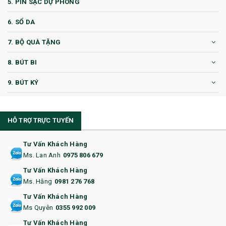
5. PIN SẠC DỰ PHÒNG
6. SỔ DA
7. BỘ QUÀ TẶNG
8. BÚT BI
9. BÚT KÝ
10. CỐC QUÀ TẶNG
HỖ TRỢ TRỰC TUYẾN
11. CỐC/BÌNH GIỮ NHIỆT
12. BÌNH NƯỚC
Tư Vấn Khách Hàng
Ms. Lan Anh
0975 806 679
13. QUÀ TẶNG CAO CẤP
Tư Vấn Khách Hàng
Ms. Hằng
0981 276 768
14. HỘP/VÍ ĐỰNG NAMECARD
Tư Vấn Khách Hàng
15. BỘ BẤM MÓNG
Ms Quyên
0355 992 009
Tư Vấn Khách Hàng
16. BAO HỘ CHIẾU