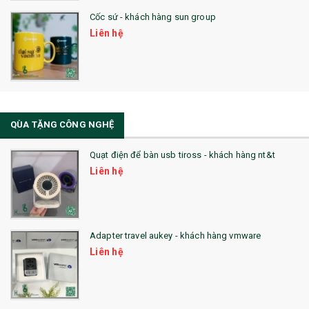
Cốc sứ - khách hàng sun group
31. TÚI VẢI KHÔNG DỆT
Liên hệ
32. TÚI VẢI BỐ
33. MŨ LƯỠI TRAI
34. BÚT NHỚ DÒNG ĐỘC ĐÁO
QÙA TẶNG CÔNG NGHỆ
36. QUẠT NHỰA QUẢNG CÁO
Quạt điện để bàn usb tiross - khách hàng nt&t
QUÀ TẶNG KHUYẾN MẠI
Liên hệ
QUÀ TẶNG SX NHANH
QUÀ TẶNG HỘI THẢO
Adapter travel aukey - khách hàng vmware
QUÀ TẶNG CÔNG NGHỆ
Liên hệ
SẢN PHẨM ĐÃ THỰC HIỆN
QUÀ TẶNG SỨC KHỎE