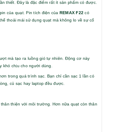
Hộp namecard kim loại
Ô gấp 3 tự 
n thiết. Đây là đặc điểm rất ít sản phẩm có được.
khắc logo
viettell
in của quạt. Pin tích điện của
REMAX F22
có
Liên hệ
Liên hệ
thể thoải mái sử dụng quạt mà không lo về sự cố
Usb lexar 32gb - đại hội
Bộ cáp - đ
mượt mà tạo ra luồng gió tự nhiên. Động cơ này
nghiên cứu
multifuncti
y khó chịu cho người dùng.
bracket set
Liên hệ
Liên hệ
hàng elite
hơn trong quá trình sạc. Bạn chỉ cần sạc 1 lần có
hòng, củ sạc hay laptop đều được.
Pin sạc remax rpp 602 -
Đế sạc kh
khách hàng coop bank
dây baseus 
display - k
Liên hệ
Liên hệ
fujitsu
 thân thiện với môi trường. Hơn nữa quạt còn thân
Pin sạc hoco j108 -
Giá đỡ lapt
khách hàng cloudflare
hàng cmc
Liên hệ
Liên hệ