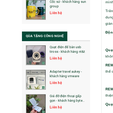
Cốc sứ - khách hàng sun
mình
29. MÓC KHOÁ
group
Trên
31. TÚI VẢI KHÔNG DỆT
Liên hệ
dun
32. TÚI VẢI BỐ
gián
Độn
33. MŨ LƯỠI TRAI
QÙA TẶNG CÔNG NGHỆ
34. BÚT NHỚ DÒNG ĐỘC ĐÁO
Quạt điện để bàn usb
Quạ
tiross - khách hàng nt&t
36. QUẠT NHỰA QUẢNG CÁO
khôn
Liên hệ
QUÀ TẶNG KHUYẾN MẠI
REM
thể 
Adapter travel aukey -
QUÀ TẶNG SX NHANH
khách hàng vmware
Liên hệ
QUÀ TẶNG HỘI THẢO
REM
QUÀ TẶNG CÔNG NGHỆ
thiệ
Giá đỡ điện thoại gấp
gọn - khách hàng byte
SẢN PHẨM ĐÃ THỰC HIỆN
Quạ
plus
Liên hệ