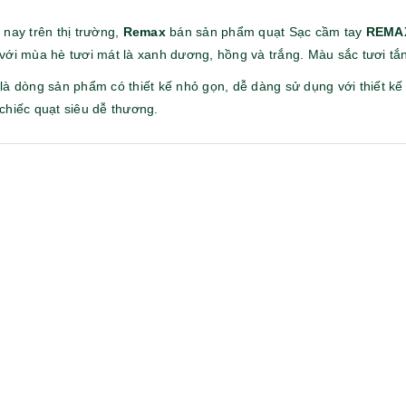
 nay trên thị trường,
Remax
bán sản phẩm quạt Sạc cầm tay
REMA
với mùa hè tươi mát là xanh dương, hồng và trắng. Màu sắc tươi tắ
là dòng sản phẩm có thiết kế nhỏ gọn, dễ dàng sử dụng với thiết kế
Cốc sứ - khách hàng sun
Bình thủy tinh lọc trà -
chiếc quạt siêu dễ thương.
group
khách hàng div
Liên hệ
Liên hệ
Pin sạc dự phòng hoco
Bình nước thủy tinh có
j82 10.000mah - khách
dây xách
hàng nam thắng
Liên hệ
Liên hệ
Ô gấp 3 bán tự động -
Cốc giữ nhiệt 500ml
kh viags
Liên hệ
Liên hệ