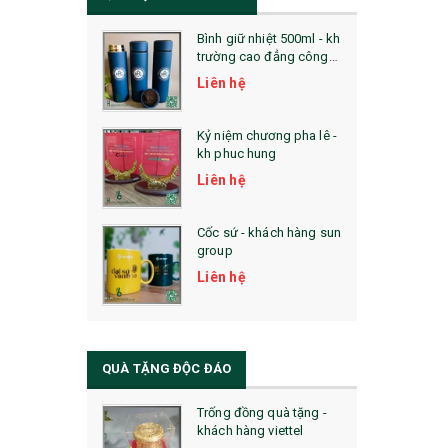
Bình giữ nhiệt 500ml - kh
trường cao đẳng công
nghệ bách khoa hà nội
Liên hệ
Kỷ niệm chương pha lê -
kh phuc hung
Liên hệ
Cốc sứ - khách hàng sun
group
Liên hệ
QUÀ TẶNG ĐỘC ĐÁO
Trống đồng quà tặng -
khách hàng viettel