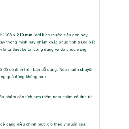
chỉ
103 x 210 mm
. Với kích thước siêu gọn này,
tay thông minh này nhằm khắc phục tình trạng bất
 lạ từ thiết kế tới công dụng và đa chức năng!
thể để cố định trên bàn dễ dàng. Nếu muốn chuyển
Pin sạc dự phòng hoco
Bộ sổ bút c
dụng quá đúng không nào.
j82 10.000mah - khách
khách hàng
hàng synnex fpt
Liên hệ
Liên hệ
Sản phẩm còn tích hợp thêm nam châm có tính từ
Ô gấp 3 tự động - kh div
Bình giữ nh
- kh viettell
Liên hệ
Liên hệ
 dễ dàng điều chỉnh mức gió theo ý muốn của