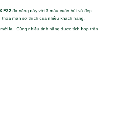
X F22
đa năng này với 3 màu cuốn hút và đẹp
n thỏa mãn sở thích của nhiều khách hàng.
 mới lạ. Cùng nhiều tính năng được tích hợp trên
Ô gấp 3 tự động - kh div
Túi vải khô
khách hàng 
Liên hệ
Liên hệ
Hộp namecard kim loại
Bình nước t
khắc logo
mybottle - 
Liên hệ
Liên hệ
Ô gấp 3 tự động - kh
Cốc sứ - k
viettell
pingpong
Liên hệ
Liên hệ