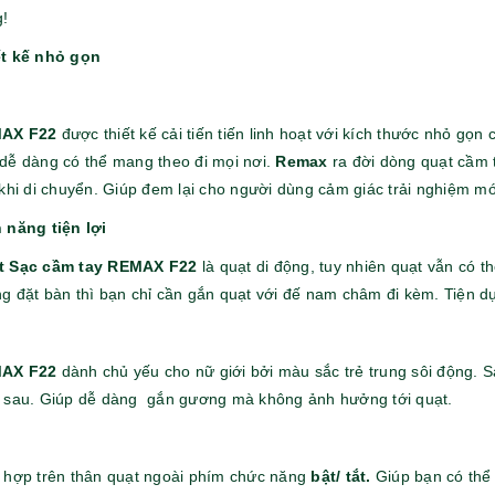
!
ết kế nhỏ gọn
AX F22
được thiết kế cải tiến tiến linh hoạt với kích thước nhỏ gọn 
dễ dàng có thể mang theo đi mọi nơi.
Remax
ra đời dòng quạt cầm 
 khi di chuyển. Giúp đem lại cho người dùng cảm giác trải nghiệm mới
 năng tiện lợi
t Sạc cầm tay REMAX F22
là quạt di động, tuy nhiên quạt vẫn có 
Bộ sổ bút cao cấp -
Bình thủy tinh lọc trà -
g đặt bàn thì bạn chỉ cần gắn quạt với đế nam châm đi kèm. Tiện 
khách hàng evs
khách hàng div
Liên hệ
Liên hệ
AX F22
dành chủ yếu cho nữ giới bởi màu sắc trẻ trung sôi động. 
Pin sạc dự phòng hoco
Bình nước thủy tinh có
 sau. Giúp dễ dàng gắn gương mà không ảnh hưởng tới quạt.
j82 10.000mah - khách
dây xách
hàng nam thắng
Liên hệ
Liên hệ
 hợp trên thân quạt ngoài phím chức năng
bật/ tắt.
Giúp bạn có thể