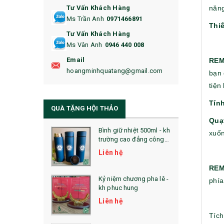
năng
Tư Vấn Khách Hàng
16. BAO HỘ CHIẾU
Ms Trần Anh
0971466891
Thi
17. BA LÔ
Tư Vấn Khách Hàng
Ms Vân Anh
0946 440 008
18. ẤM CHÉN QUÀ TẶNG
Email
REM
19. ĐỒNG HỒ TREO TƯỜNG
hoangminhquatang@gmail.com
bạn 
tiện
21. ĐỒNG HỒ TRANH GHÉP
Tính
QUÀ TẶNG HỘI THẢO
22. ĐỒNG HỒ ĐỂ BÀN
Quạ
23. QÙA TẶNG ĐỘC ĐÁO
Bình giữ nhiệt 500ml - kh
xuốn
trường cao đẳng công
nghệ bách khoa hà nội
24. QÙA TẶNG PHA LÊ
Liên hệ
REM
25. QUÀ TẶNG GLASSLOCK
Kỷ niệm chương pha lê -
phía
kh phuc hung
26. QUÀ TẶNG LUMINARC
Liên hệ
28. BỘ ĐỒ ĂN CAO CẤP
Tích