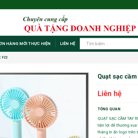
ƠN HÀNG MỚI THỰC HIỆN
LIÊN HỆ
 F22
Quạt sạc cầm 
Liên hệ
TỔNG QUAN
QUẠT SẠC CẦM TAY RE
tiện lợi dễ thương x
tháng In ấn logo trên 