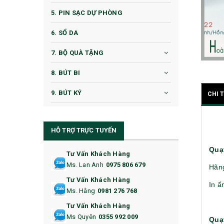
5. PIN SẠC DỰ PHÒNG
6. SỔ DA
7. BỘ QUÀ TẶNG
8. BÚT BI
9. BÚT KÝ
CHI 
10. CỐC QUÀ TẶNG
HỖ TRỢ TRỰC TUYẾN
11. CỐC/BÌNH GIỮ NHIỆT
Quạ
12. BÌNH NƯỚC
Tư Vấn Khách Hàng
Ms. Lan Anh
0975 806 679
Hãng
13. QUÀ TẶNG CAO CẤP
Tư Vấn Khách Hàng
In ấ
Ms. Hằng
0981 276 768
14. HỘP/VÍ ĐỰNG NAMECARD
Tư Vấn Khách Hàng
15. BỘ BẤM MÓNG
Ms Quyên
0355 992 009
Quạ