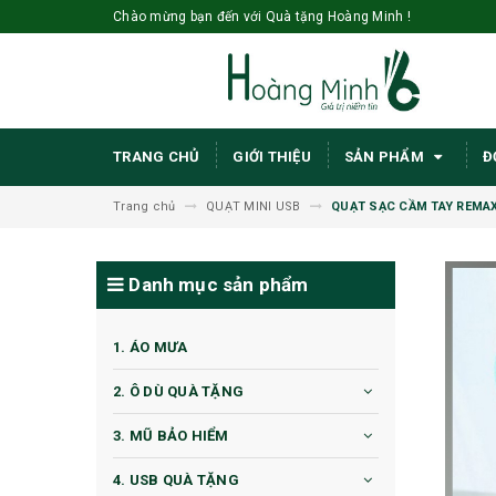
Chào mừng bạn đến với Quà tặng Hoàng Minh !
TRANG CHỦ
GIỚI THIỆU
SẢN PHẨM
Đ
Trang chủ
QUẠT MINI USB
QUẠT SẠC CẦM TAY REMAX
Danh mục sản phẩm
1. ÁO MƯA
2. Ô DÙ QUÀ TẶNG
3. MŨ BẢO HIỂM
4. USB QUÀ TẶNG