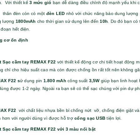
Ô gấp 3 bán tự động -
Cốc giữ nhiệt 500ml
. Với thiết kế
3 mức gió
bạn dễ dàng điều chỉnh độ mạnh yếu khi cầ
kh viags
Liên hệ
 thân đèn còn có một
đèn LED
nhỏ với chức năng báo dung lượng p
Liên hệ
g lượng
1800mAh
cho thời gian sử dụng lên đến
10h
. Do đó bạn có 
 đoạn hết điện.
g cơ ổn định
Đế để ipad remax rm
Chuột không dây 2.4g
t Sạc cầm tay REMAX F22
với thiết kế động cơ chi tiết hoạt động 
600 in logo theo yêu cầu
hoco gm14 - cscv2025
g chỉ cho hiệu suất cao mà còn được chống ồn rất tốt nên không gâ
Liên hệ
Liên hệ
AX F22 s
ử dụng pin
1.800 mAh
công suất
3,5W
giúp bạn linh hoạt 
dùng được 1-2 ngày. Ngoài ra bạn sẽ có thể sạc chúng với pin dự p
Bộ quà tặng công nghệ
Pin sạc hoco j108 -
baseus - khách hàng
khách hàng nt&t
alphare
Liên hệ
Liên hệ
AX F22
với chất liệu nhựa bền bỉ chống nứt vỡ, chống điện giật và
n hơn với người dùng vì được hỗ trợ
cổng sạc USB
tiện lợi.
Lót chuột in logo -
Lót chuột in logo -
khách hàng vtc online
khách hàng commvault
t Sạc cầm tay REMAX F22 với 3 màu nổi bật
Liên hệ
Liên hệ