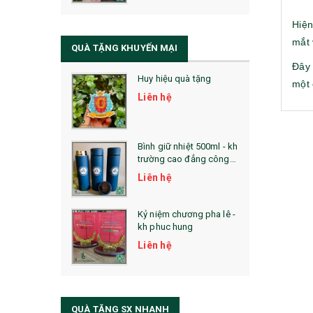
QUÀ TẶNG SỨC KHỎE
Hiện
SẢN PHẨM MỚI 2021
mắt 
QUÀ TẶNG KHUYẾN MẠI
Sổ Sạc Đa Năng
Đây 
Huy hiệu quà tặng
một 
La Fonte
Liên hệ
Sổ Sạc Đa Năng
Sổ Lò Xo
Bình giữ nhiệt 500ml - kh
trường cao đẳng công
nghệ bách khoa hà nội
Liên hệ
Kỷ niệm chương pha lê -
kh phuc hung
Liên hệ
QUÀ TẶNG SX NHANH