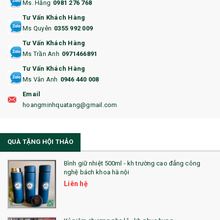
Ms. Hằng
0981 276 768
14. HỘP/VÍ ĐỰNG NAMECARD
Tư Vấn Khách Hàng
15. BỘ BẤM MÓNG
Ms Quyên
0355 992 009
Tư Vấn Khách Hàng
16. BAO HỘ CHIẾU
Ms Trần Anh
0971466891
17. BA LÔ
Tư Vấn Khách Hàng
Ms Vân Anh
0946 440 008
18. ẤM CHÉN QUÀ TẶNG
Email
19. ĐỒNG HỒ TREO TƯỜNG
hoangminhquatang@gmail.com
21. ĐỒNG HỒ TRANH GHÉP
QUÀ TẶNG HỘI THẢO
22. ĐỒNG HỒ ĐỂ BÀN
23. QÙA TẶNG ĐỘC ĐÁO
Bình giữ nhiệt 500ml - kh trường cao đẳng công
nghệ bách khoa hà nội
24. QÙA TẶNG PHA LÊ
Liên hệ
25. QUÀ TẶNG GLASSLOCK