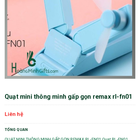
Quạt mini thông minh gấp gọn remax rl-fn01
Liên hệ
TỔNG QUAN
QUẠT MINI THÔNG MINH GẤP GỌN REMAX RL-FN01 Quạt RL-FN01