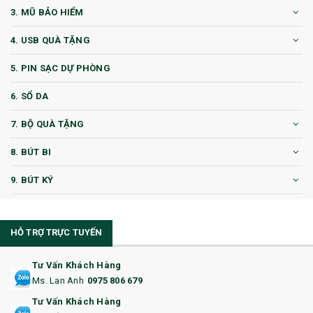
3. MŨ BẢO HIỂM
4. USB QUÀ TẶNG
5. PIN SẠC DỰ PHÒNG
6. SỔ DA
7. BỘ QUÀ TẶNG
8. BÚT BI
9. BÚT KÝ
10. CỐC QUÀ TẶNG
HỖ TRỢ TRỰC TUYẾN
11. CỐC/BÌNH GIỮ NHIỆT
12. BÌNH NƯỚC
Tư Vấn Khách Hàng
Ms. Lan Anh
0975 806 679
13. QUÀ TẶNG CAO CẤP
Tư Vấn Khách Hàng