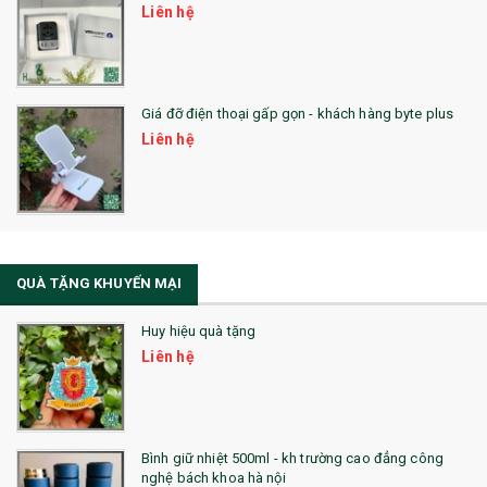
Liên hệ
SẢN PHẨM ĐÃ THỰC HIỆN
QUÀ TẶNG SỨC KHỎE
Giá đỡ điện thoại gấp gọn - khách hàng byte plus
SẢN PHẨM MỚI 2021
Liên hệ
Sổ Sạc Đa Năng
La Fonte
Sổ Sạc Đa Năng
QUÀ TẶNG KHUYẾN MẠI
Sổ Lò Xo
Huy hiệu quà tặng
Liên hệ
Bình giữ nhiệt 500ml - kh trường cao đẳng công
nghệ bách khoa hà nội