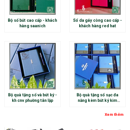
Bộ sổ bút cao cấp - khách
Sổ da gáy còng cao cấp -
hàng saanich
khách hàng red hat
Bộ quà tặng sổ và bút ký -
Bộ quà tặng sổ sạc đa
kh cnv phường tân lập
năng kèm bút ký kim
loại - kh thép chính đại
Xem thêm