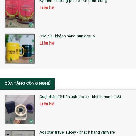
26. QUÀ TẶNG LUMINARC
Kỷ niệm chương pha lê - kh phuc hung
Liên hệ
28. BỘ ĐỒ ĂN CAO CẤP
29. MÓC KHOÁ
Cốc sứ - khách hàng sun group
31. TÚI VẢI KHÔNG DỆT
Liên hệ
32. TÚI VẢI BỐ
33. MŨ LƯỠI TRAI
34. BÚT NHỚ DÒNG ĐỘC ĐÁO
QÙA TẶNG CÔNG NGHỆ
36. QUẠT NHỰA QUẢNG CÁO
Quạt điện để bàn usb tiross - khách hàng nt&t
QUÀ TẶNG KHUYẾN MẠI
Liên hệ
QUÀ TẶNG SX NHANH
QUÀ TẶNG HỘI THẢO
Adapter travel aukey - khách hàng vmware
QUÀ TẶNG CÔNG NGHỆ