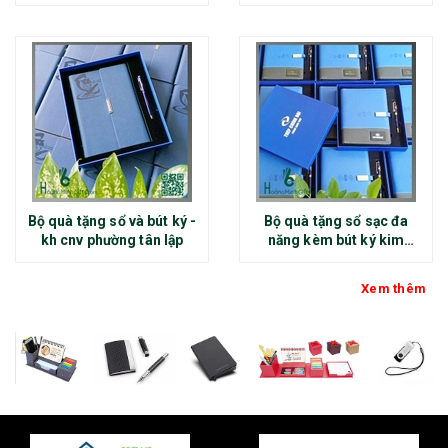
Bộ quà tặng sổ và bút ký -
Bộ quà tặng sổ sạc đa
kh cnv phường tân lập
năng kèm bút ký kim
loại - kh thép chính đại
Xem thêm