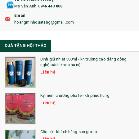
Ms Vân Anh
0946 440 008
18. ẤM CHÉN QUÀ TẶNG
Email
19. ĐỒNG HỒ TREO TƯỜNG
hoangminhquatang@gmail.com
21. ĐỒNG HỒ TRANH GHÉP
QUÀ TẶNG HỘI THẢO
22. ĐỒNG HỒ ĐỂ BÀN
23. QÙA TẶNG ĐỘC ĐÁO
Bình giữ nhiệt 500ml - kh trường cao đẳng công
nghệ bách khoa hà nội
24. QÙA TẶNG PHA LÊ
Liên hệ
25. QUÀ TẶNG GLASSLOCK
26. QUÀ TẶNG LUMINARC
Kỷ niệm chương pha lê - kh phuc hung
Liên hệ
28. BỘ ĐỒ ĂN CAO CẤP
29. MÓC KHOÁ
Cốc sứ - khách hàng sun group
31. TÚI VẢI KHÔNG DỆT