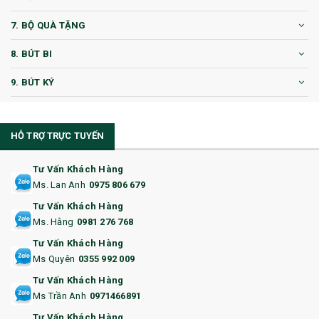
7. BỘ QUÀ TẶNG
8. BÚT BI
9. BÚT KÝ
10. CỐC QUÀ TẶNG
HỖ TRỢ TRỰC TUYẾN
11. CỐC/BÌNH GIỮ NHIỆT
12. BÌNH NƯỚC
Tư Vấn Khách Hàng
Ms. Lan Anh
0975 806 679
13. QUÀ TẶNG CAO CẤP
Tư Vấn Khách Hàng
Ms. Hằng
0981 276 768
14. HỘP/VÍ ĐỰNG NAMECARD
Tư Vấn Khách Hàng
15. BỘ BẤM MÓNG
Ms Quyên
0355 992 009
Tư Vấn Khách Hàng
16. BAO HỘ CHIẾU
Ms Trần Anh
0971466891
17. BA LÔ
Tư Vấn Khách Hàng