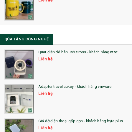
Liên hệ
32. TÚI VẢI BỐ
33. MŨ LƯỠI TRAI
34. BÚT NHỚ DÒNG ĐỘC ĐÁO
QÙA TẶNG CÔNG NGHỆ
36. QUẠT NHỰA QUẢNG CÁO
Quạt điện để bàn usb tiross - khách hàng nt&t
QUÀ TẶNG KHUYẾN MẠI
Liên hệ
QUÀ TẶNG SX NHANH
QUÀ TẶNG HỘI THẢO
Adapter travel aukey - khách hàng vmware
QUÀ TẶNG CÔNG NGHỆ
Liên hệ
SẢN PHẨM ĐÃ THỰC HIỆN
QUÀ TẶNG SỨC KHỎE
Giá đỡ điện thoại gấp gọn - khách hàng byte plus
SẢN PHẨM MỚI 2021
Liên hệ