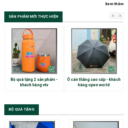
Xem thêm
SẢN PHẨM MỚI THỰC HIỆN
Bộ quà tặng 2 sản phẩm -
Ô cán thẳng cao cấp - khách
khách hàng vtv
hàng open world
BỘ QUÀ TẶNG