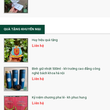
Sổ Sạc Đa Năng
La Fonte
Sổ Sạc Đa Năng
QUÀ TẶNG KHUYẾN MẠI
Sổ Lò Xo
Huy hiệu quà tặng
Liên hệ
Bình giữ nhiệt 500ml - kh trường cao đẳng công
nghệ bách khoa hà nội
Liên hệ
Kỷ niệm chương pha lê - kh phuc hung
Liên hệ