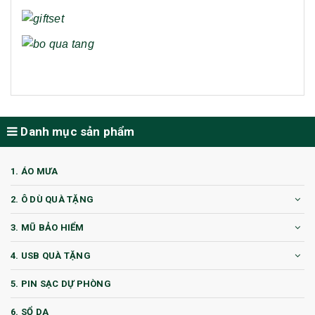
Danh mục sản phẩm
1. ÁO MƯA
2. Ô DÙ QUÀ TẶNG
3. MŨ BẢO HIỂM
4. USB QUÀ TẶNG
5. PIN SẠC DỰ PHÒNG
6. SỔ DA