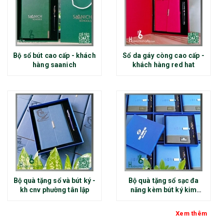
Bộ sổ bút cao cấp - khách
Sổ da gáy còng cao cấp -
hàng saanich
khách hàng red hat
Bộ quà tặng sổ và bút ký -
Bộ quà tặng sổ sạc đa
kh cnv phường tân lập
năng kèm bút ký kim
loại - kh thép chính đại
Xem thêm