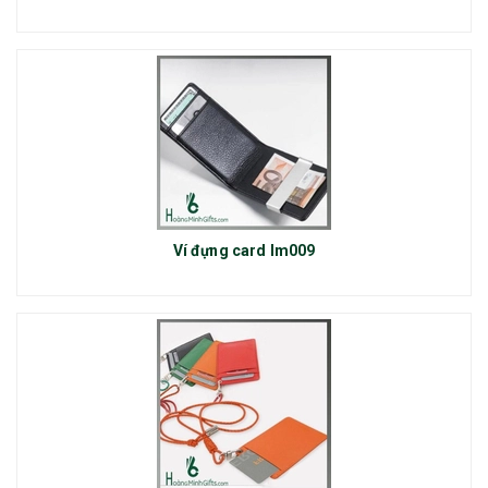
Ví đựng card lm009