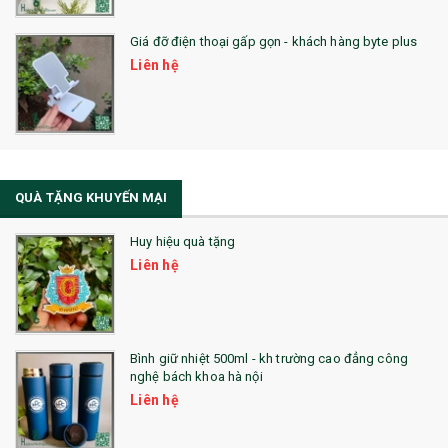
QUÀ TẶNG SỨC KHỎE
Giá đỡ điện thoại gấp gọn - khách hàng byte plus
SẢN PHẨM MỚI 2021
Liên hệ
Sổ Sạc Đa Năng
La Fonte
Sổ Sạc Đa Năng
QUÀ TẶNG KHUYẾN MẠI
Sổ Lò Xo
Huy hiệu quà tặng
Liên hệ
Bình giữ nhiệt 500ml - kh trường cao đẳng công
nghệ bách khoa hà nội
Liên hệ