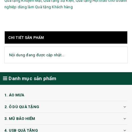
Quà tặng Khuyến Mại, Quà tặng Sự Kiện, Quà tạng Hội thảo cho doanh
nghiệp dùng làm Quà tặng Khách hàng
CHI TIẾT SẢN PHẨM
Nội dung đang được cập nhật...
Danh mục sản phẩm
1. ÁO MƯA
2. Ô DÙ QUÀ TẶNG
3. MŨ BẢO HIỂM
4. USB QUÀ TẶNG