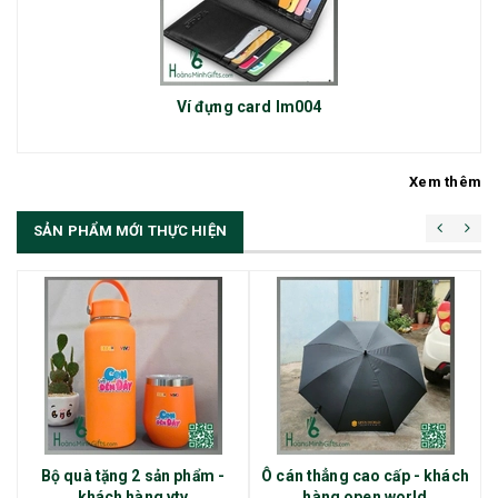
Ví đựng card lm004
Xem thêm
SẢN PHẨM MỚI THỰC HIỆN
Bộ quà tặng 2 sản phẩm -
Ô cán thẳng cao cấp - khách
khách hàng vtv
hàng open world