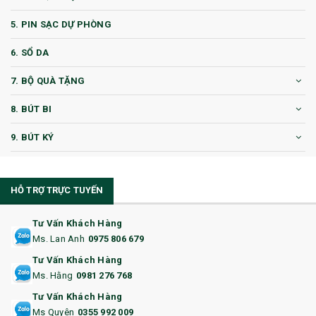
5. PIN SẠC DỰ PHÒNG
6. SỔ DA
7. BỘ QUÀ TẶNG
8. BÚT BI
9. BÚT KÝ
10. CỐC QUÀ TẶNG
HỖ TRỢ TRỰC TUYẾN
11. CỐC/BÌNH GIỮ NHIỆT
12. BÌNH NƯỚC
Tư Vấn Khách Hàng
Ms. Lan Anh
0975 806 679
13. QUÀ TẶNG CAO CẤP
Tư Vấn Khách Hàng
Ms. Hằng
0981 276 768
14. HỘP/VÍ ĐỰNG NAMECARD
Tư Vấn Khách Hàng
15. BỘ BẤM MÓNG
Ms Quyên
0355 992 009