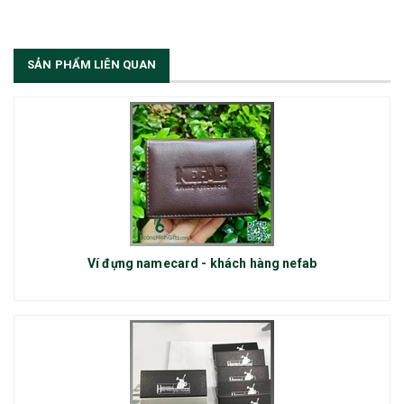
thêm vị trí Sales Admin: 1/ Sales Admin - 01 nhân viên làm việc tại trụ
sở Hà Nội.
[Đọc tiếp...]
SẢN PHẨM LIÊN QUAN
Ví đựng namecard - khách hàng nefab