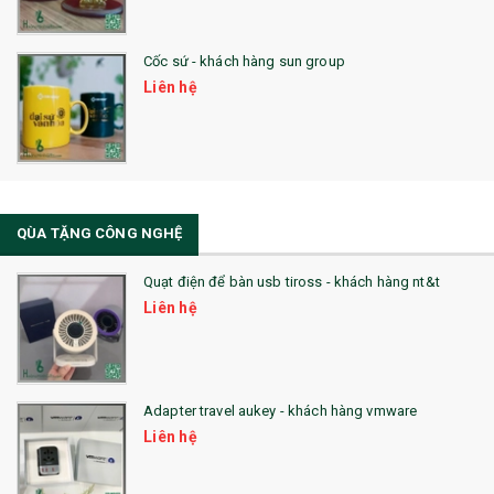
29. MÓC KHOÁ
Cốc sứ - khách hàng sun group
31. TÚI VẢI KHÔNG DỆT
Liên hệ
32. TÚI VẢI BỐ
33. MŨ LƯỠI TRAI
34. BÚT NHỚ DÒNG ĐỘC ĐÁO
QÙA TẶNG CÔNG NGHỆ
36. QUẠT NHỰA QUẢNG CÁO
Quạt điện để bàn usb tiross - khách hàng nt&t
QUÀ TẶNG KHUYẾN MẠI
Liên hệ
QUÀ TẶNG SX NHANH
QUÀ TẶNG HỘI THẢO
Adapter travel aukey - khách hàng vmware
QUÀ TẶNG CÔNG NGHỆ
Liên hệ
SẢN PHẨM ĐÃ THỰC HIỆN