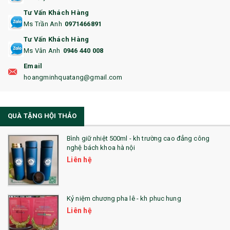
Tư Vấn Khách Hàng
16. BAO HỘ CHIẾU
Ms Trần Anh
0971466891
17. BA LÔ
Tư Vấn Khách Hàng
Ms Vân Anh
0946 440 008
18. ẤM CHÉN QUÀ TẶNG
Email
19. ĐỒNG HỒ TREO TƯỜNG
hoangminhquatang@gmail.com
21. ĐỒNG HỒ TRANH GHÉP
QUÀ TẶNG HỘI THẢO
22. ĐỒNG HỒ ĐỂ BÀN
23. QÙA TẶNG ĐỘC ĐÁO
Bình giữ nhiệt 500ml - kh trường cao đẳng công
nghệ bách khoa hà nội
24. QÙA TẶNG PHA LÊ
Liên hệ
25. QUÀ TẶNG GLASSLOCK
26. QUÀ TẶNG LUMINARC
Kỷ niệm chương pha lê - kh phuc hung
Liên hệ
28. BỘ ĐỒ ĂN CAO CẤP