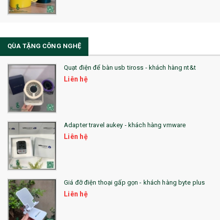
33. MŨ LƯỠI TRAI
34. BÚT NHỚ DÒNG ĐỘC ĐÁO
QÙA TẶNG CÔNG NGHỆ
36. QUẠT NHỰA QUẢNG CÁO
Quạt điện để bàn usb tiross - khách hàng nt&t
QUÀ TẶNG KHUYẾN MẠI
Liên hệ
QUÀ TẶNG SX NHANH
QUÀ TẶNG HỘI THẢO
Adapter travel aukey - khách hàng vmware
QUÀ TẶNG CÔNG NGHỆ
Liên hệ
SẢN PHẨM ĐÃ THỰC HIỆN
QUÀ TẶNG SỨC KHỎE
Giá đỡ điện thoại gấp gọn - khách hàng byte plus
SẢN PHẨM MỚI 2021
Liên hệ
Sổ Sạc Đa Năng