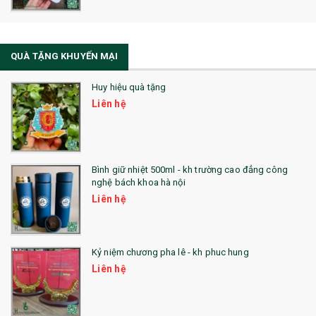
La Fonte
Sổ Sạc Đa Năng
QUÀ TẶNG KHUYẾN MẠI
Sổ Lò Xo
Huy hiệu quà tặng
Liên hệ
Bình giữ nhiệt 500ml - kh trường cao đẳng công
nghệ bách khoa hà nội
Liên hệ
Kỷ niệm chương pha lê - kh phuc hung
Liên hệ