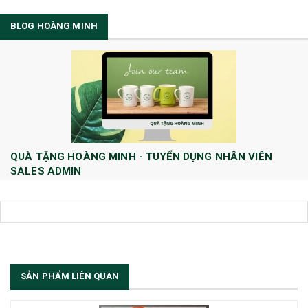
BLOG HOÀNG MINH
QUÀ TẶNG HOÀNG MINH - TUYỂN DỤNG NHÂN VIÊN
SALES ADMIN
Huong Le
10/08/2022
Công ty TNHH Quà tặng và Dịch Vụ Hoàng Minh chính thức tuyển dụng
thêm vị trí Sales Admin: 1/ Sales Admin - 01 nhân viên làm việc tại trụ
sở Hà Nội.
[Đọc tiếp...]
SẢN PHẨM LIÊN QUAN