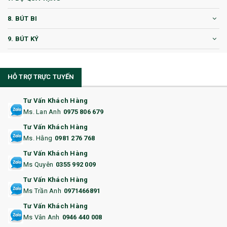
8. BÚT BI
9. BÚT KÝ
10. CỐC QUÀ TẶNG
HỖ TRỢ TRỰC TUYẾN
11. CỐC/BÌNH GIỮ NHIỆT
12. BÌNH NƯỚC
Tư Vấn Khách Hàng
Ms. Lan Anh
0975 806 679
13. QUÀ TẶNG CAO CẤP
Tư Vấn Khách Hàng
Ms. Hằng
0981 276 768
14. HỘP/VÍ ĐỰNG NAMECARD
Tư Vấn Khách Hàng
15. BỘ BẤM MÓNG
Ms Quyên
0355 992 009
Tư Vấn Khách Hàng
16. BAO HỘ CHIẾU
Ms Trần Anh
0971466891
17. BA LÔ
Tư Vấn Khách Hàng
Ms Vân Anh
0946 440 008
18. ẤM CHÉN QUÀ TẶNG