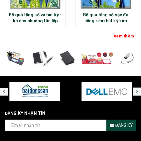
Bộ quà tặng sổ và bút ký -
Bộ quà tặng sổ sạc đa
kh cnv phường tân lập
năng kèm bút ký kim
loại - kh thép chính đại
Xem thêm
ĐĂNG KÝ NHẬN TIN
ĐĂNG KÝ