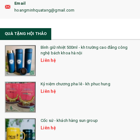
Email
19. ĐỒNG HỒ TREO TƯỜNG
hoangminhquatang@gmail.com
21. ĐỒNG HỒ TRANH GHÉP
QUÀ TẶNG HỘI THẢO
22. ĐỒNG HỒ ĐỂ BÀN
23. QÙA TẶNG ĐỘC ĐÁO
Bình giữ nhiệt 500ml - kh trường cao đẳng công
nghệ bách khoa hà nội
24. QÙA TẶNG PHA LÊ
Liên hệ
25. QUÀ TẶNG GLASSLOCK
26. QUÀ TẶNG LUMINARC
Kỷ niệm chương pha lê - kh phuc hung
Liên hệ
28. BỘ ĐỒ ĂN CAO CẤP
29. MÓC KHOÁ
Cốc sứ - khách hàng sun group
31. TÚI VẢI KHÔNG DỆT
Liên hệ
32. TÚI VẢI BỐ