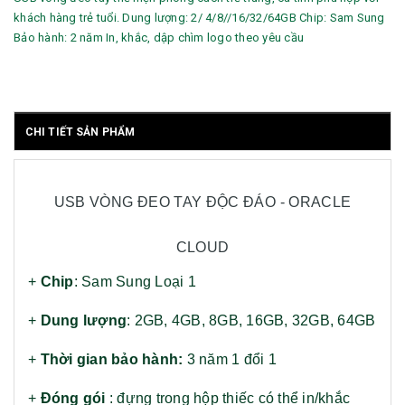
khách hàng trẻ tuổi. Dung lượng: 2/ 4/8//16/32/64GB Chip: Sam Sung
Bảo hành: 2 năm In, khắc, dập chìm logo theo yêu cầu
CHI TIẾT SẢN PHẨM
USB VÒNG ĐEO TAY ĐỘC ĐÁO - ORACLE
CLOUD
+
Chip
: Sam Sung Loại 1
+
Dung lượng
: 2GB, 4GB, 8GB, 16GB, 32GB, 64GB
+
Thời gian bảo hành:
3 năm 1 đổi 1
+
Đóng gói
: đựng trong hộp thiếc có thể in/khắc