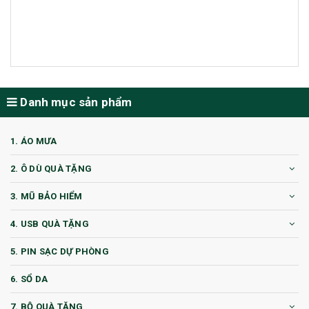
Danh mục sản phẩm
1. ÁO MƯA
2. Ô DÙ QUÀ TẶNG
3. MŨ BẢO HIỂM
4. USB QUÀ TẶNG
5. PIN SẠC DỰ PHÒNG
6. SỔ DA
7. BỘ QUÀ TẶNG