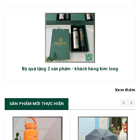
Bộ quà tặng 2 sản phẩm - khách hàng kim long
Xem thêm
SẢN PHẨM MỚI THỰC HIỆN