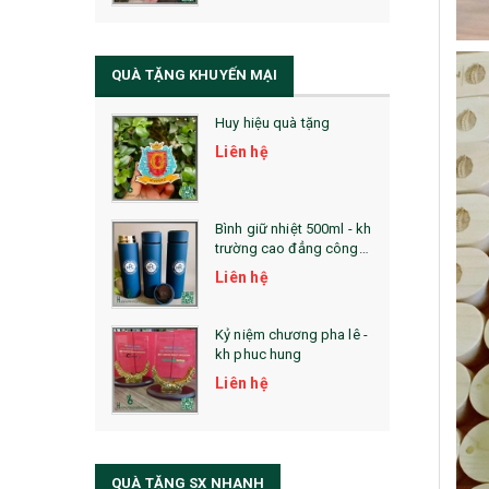
QUÀ TẶNG SỨC KHỎE
SẢN PHẨM MỚI 2021
QUÀ TẶNG KHUYẾN MẠI
Sổ Sạc Đa Năng
Huy hiệu quà tặng
La Fonte
Liên hệ
Sổ Sạc Đa Năng
Sổ Lò Xo
Bình giữ nhiệt 500ml - kh
trường cao đẳng công
nghệ bách khoa hà nội
Liên hệ
Kỷ niệm chương pha lê -
kh phuc hung
Liên hệ
QUÀ TẶNG SX NHANH