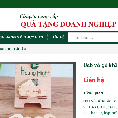
ƠN HÀNG MỚI THỰC HIỆN
LIÊN HỆ
GO - KH THÁI TÂN
Usb vỏ gỗ khắc
Liên hệ
TỔNG QUAN
USB VỎ GỖ KHẮC LOGO 
2GB, 4GB, 8GB, 16GB, 
gói : bao da, hộp thiế