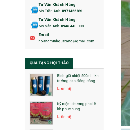
Tư Vấn Khách Hàng
16. BAO HỘ CHIẾU
Ms Trần Anh
0971466891
17. BA LÔ
Tư Vấn Khách Hàng
Ms Vân Anh
0946 440 008
18. ẤM CHÉN QUÀ TẶNG
Email
19. ĐỒNG HỒ TREO TƯỜNG
hoangminhquatang@gmail.com
21. ĐỒNG HỒ TRANH GHÉP
QUÀ TẶNG HỘI THẢO
22. ĐỒNG HỒ ĐỂ BÀN
23. QÙA TẶNG ĐỘC ĐÁO
Bình giữ nhiệt 500ml - kh
trường cao đẳng công
nghệ bách khoa hà nội
24. QÙA TẶNG PHA LÊ
Liên hệ
25. QUÀ TẶNG GLASSLOCK
Kỷ niệm chương pha lê -
kh phuc hung
26. QUÀ TẶNG LUMINARC
Liên hệ
28. BỘ ĐỒ ĂN CAO CẤP