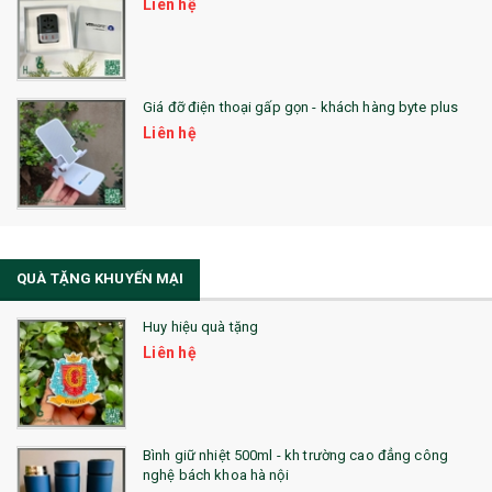
Liên hệ
SẢN PHẨM ĐÃ THỰC HIỆN
QUÀ TẶNG SỨC KHỎE
Giá đỡ điện thoại gấp gọn - khách hàng byte plus
SẢN PHẨM MỚI 2021
Liên hệ
Sổ Sạc Đa Năng
La Fonte
Sổ Sạc Đa Năng
QUÀ TẶNG KHUYẾN MẠI
Sổ Lò Xo
Huy hiệu quà tặng
Liên hệ
Bình giữ nhiệt 500ml - kh trường cao đẳng công
nghệ bách khoa hà nội