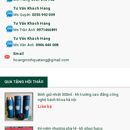
14. HỘP/VÍ ĐỰNG NAMECARD
Tư Vấn Khách Hàng
15. BỘ BẤM MÓNG
Ms Quyên
0355 992 009
Tư Vấn Khách Hàng
16. BAO HỘ CHIẾU
Ms Trần Anh
0971466891
17. BA LÔ
Tư Vấn Khách Hàng
Ms Vân Anh
0946 440 008
18. ẤM CHÉN QUÀ TẶNG
Email
19. ĐỒNG HỒ TREO TƯỜNG
hoangminhquatang@gmail.com
21. ĐỒNG HỒ TRANH GHÉP
QUÀ TẶNG HỘI THẢO
22. ĐỒNG HỒ ĐỂ BÀN
23. QÙA TẶNG ĐỘC ĐÁO
Bình giữ nhiệt 500ml - kh trường cao đẳng công
nghệ bách khoa hà nội
24. QÙA TẶNG PHA LÊ
Liên hệ
25. QUÀ TẶNG GLASSLOCK
26. QUÀ TẶNG LUMINARC
Kỷ niệm chương pha lê - kh phuc hung