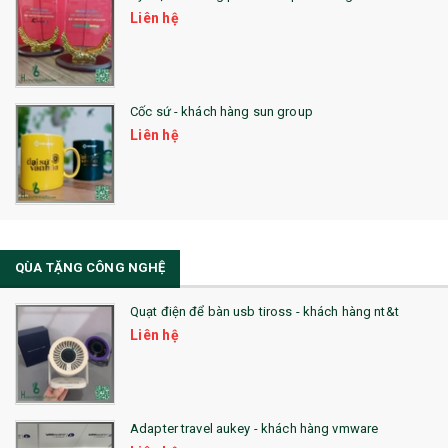
Liên hệ
28. BỘ ĐỒ ĂN CAO CẤP
29. MÓC KHOÁ
Cốc sứ - khách hàng sun group
31. TÚI VẢI KHÔNG DỆT
Liên hệ
32. TÚI VẢI BỐ
33. MŨ LƯỠI TRAI
34. BÚT NHỚ DÒNG ĐỘC ĐÁO
QÙA TẶNG CÔNG NGHỆ
36. QUẠT NHỰA QUẢNG CÁO
Quạt điện để bàn usb tiross - khách hàng nt&t
QUÀ TẶNG KHUYẾN MẠI
Liên hệ
QUÀ TẶNG SX NHANH
QUÀ TẶNG HỘI THẢO
Adapter travel aukey - khách hàng vmware
QUÀ TẶNG CÔNG NGHỆ