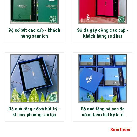
Bộ sổ bút cao cấp - khách
Sổ da gáy còng cao cấp -
hàng saanich
khách hàng red hat
Bộ quà tặng sổ và bút ký -
Bộ quà tặng sổ sạc đa
kh cnv phường tân lập
năng kèm bút ký kim
loại - kh thép chính đại
Xem thêm