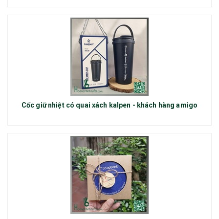
Cốc giữ nhiệt có quai xách kalpen - khách hàng amigo