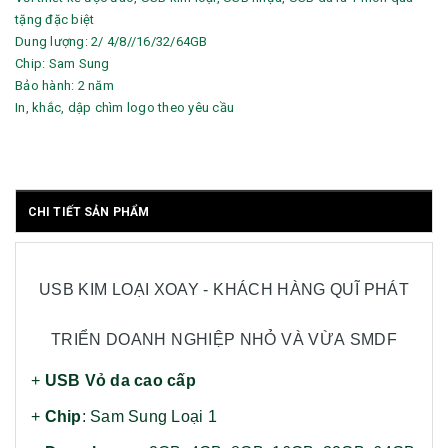
tặng đặc biệt
Dung lượng: 2/ 4/8//16/32/64GB
Chip: Sam Sung
Bảo hành: 2 năm
In, khắc, dập chìm logo theo yêu cầu
CHI TIẾT SẢN PHẨM
USB KIM LOẠI XOAY - KHÁCH HÀNG QUĨ PHÁT
TRIỂN DOANH NGHIỆP NHỎ VÀ VỪA SMDF
+
USB Vỏ da cao cấp
+
Chip
: Sam Sung Loại 1