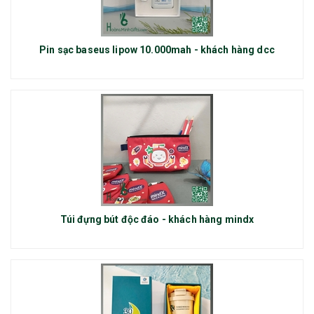
Pin sạc baseus lipow 10.000mah - khách hàng dcc
Túi đựng bút độc đáo - khách hàng mindx