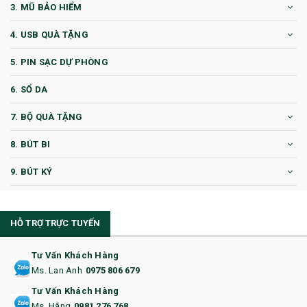
3. MŨ BẢO HIỂM
4. USB QUÀ TẶNG
5. PIN SẠC DỰ PHÒNG
6. SỔ DA
7. BỘ QUÀ TẶNG
8. BÚT BI
9. BÚT KÝ
10. CỐC QUÀ TẶNG
HỖ TRỢ TRỰC TUYẾN
11. CỐC/BÌNH GIỮ NHIỆT
12. BÌNH NƯỚC
Tư Vấn Khách Hàng
Ms. Lan Anh
0975 806 679
13. QUÀ TẶNG CAO CẤP
Tư Vấn Khách Hàng
Ms. Hằng
0981 276 768