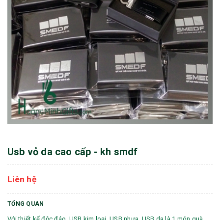
Usb vỏ da cao cấp - kh smdf
Liên hệ
TỔNG QUAN
Với thiết kế độc đáo, USB kim loại, USB nhựa, USB da là 1 món quà