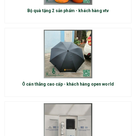
Bộ quà tặng 2 sản phẩm - khách hàng vtv
Ô cán thẳng cao cấp - khách hàng open world