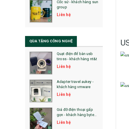
Cốc sứ - khách hàng sun
29. MÓC KHOÁ
group
31. TÚI VẢI KHÔNG DỆT
Liên hệ
32. TÚI VẢI BỐ
33. MŨ LƯỠI TRAI
US
QÙA TẶNG CÔNG NGHỆ
34. BÚT NHỚ DÒNG ĐỘC ĐÁO
Quạt điện để bàn usb
tiross - khách hàng nt&t
36. QUẠT NHỰA QUẢNG CÁO
Liên hệ
QUÀ TẶNG KHUYẾN MẠI
Adapter travel aukey -
QUÀ TẶNG SX NHANH
khách hàng vmware
Liên hệ
QUÀ TẶNG HỘI THẢO
QUÀ TẶNG CÔNG NGHỆ
Giá đỡ điện thoại gấp
gọn - khách hàng byte
SẢN PHẨM ĐÃ THỰC HIỆN
plus
Liên hệ