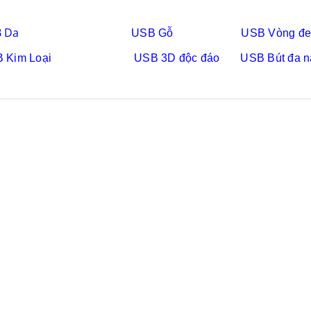
 Da
USB Gỗ
USB Vòng đe
B
Kim Loại
USB
3D độc đáo
USB Bút đa 
Cốc sứ - khách hàng sun
Bình thủy tinh lọc trà -
group
khách hàng div
Liên hệ
Liên hệ
Pin sạc dự phòng hoco
Bình nước thủy tinh có
j82 10.000mah - khách
dây xách
hàng nam thắng
Liên hệ
Liên hệ
Ô gấp 3 bán tự động -
Cốc giữ nhiệt 500ml
kh viags
Liên hệ
Liên hệ