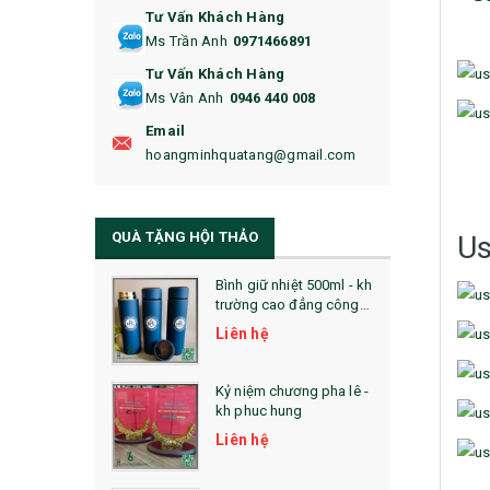
Tư Vấn Khách Hàng
16. BAO HỘ CHIẾU
Ms Trần Anh
0971466891
17. BA LÔ
Tư Vấn Khách Hàng
Ms Vân Anh
0946 440 008
18. ẤM CHÉN QUÀ TẶNG
Email
19. ĐỒNG HỒ TREO TƯỜNG
hoangminhquatang@gmail.com
21. ĐỒNG HỒ TRANH GHÉP
QUÀ TẶNG HỘI THẢO
Us
22. ĐỒNG HỒ ĐỂ BÀN
23. QÙA TẶNG ĐỘC ĐÁO
Bình giữ nhiệt 500ml - kh
trường cao đẳng công
nghệ bách khoa hà nội
24. QÙA TẶNG PHA LÊ
Liên hệ
25. QUÀ TẶNG GLASSLOCK
Kỷ niệm chương pha lê -
kh phuc hung
26. QUÀ TẶNG LUMINARC
Liên hệ
28. BỘ ĐỒ ĂN CAO CẤP