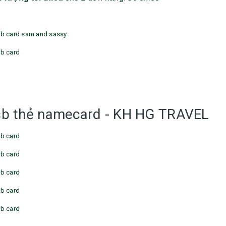
b thẻ namecard - KH HG TRAVEL
Bộ sổ bút cao cấp -
Bình thủy tinh lọc trà -
khách hàng evs
khách hàng div
Liên hệ
Liên hệ
Pin sạc dự phòng hoco
Bình nước thủy tinh có
j82 10.000mah - khách
dây xách
hàng nam thắng
Liên hệ
Liên hệ