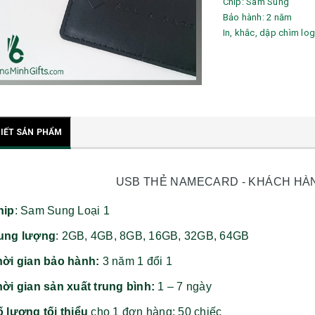
Chip: Sam Sung
Bảo hành: 2 năm
In, khắc, dập chìm lo
TIẾT SẢN PHẨM
USB THẺ NAMECARD - KHÁCH HÀ
hip
: Sam Sung Loại 1
ung lượng
: 2GB, 4GB, 8GB, 16GB, 32GB, 64GB
hời gian bảo hành:
3 năm 1 đổi 1
ời gian sản xuất trung bình:
1 – 7 ngày
 lượng tối thiểu
cho 1 đơn hàng: 50 chiếc