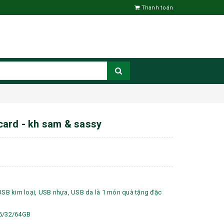
Thanh toán
card - kh sam & sassy
 USB kim loại, USB nhựa, USB da là 1 món quà tặng đặc
16/32/64GB