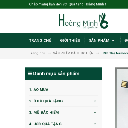
Chào mừng bạn đến với Quà tặng Hoàng Minh !
TRANG CHỦ
GIỚI THIỆU
SẢN PHẨM
Đ
Trang chủ
SẢN PHẨM ĐÃ THỰC HIỆN
USB Thẻ Nameca
Danh mục sản phẩm
1. ÁO MƯA
2. Ô DÙ QUÀ TẶNG
3. MŨ BẢO HIỂM
4. USB QUÀ TẶNG