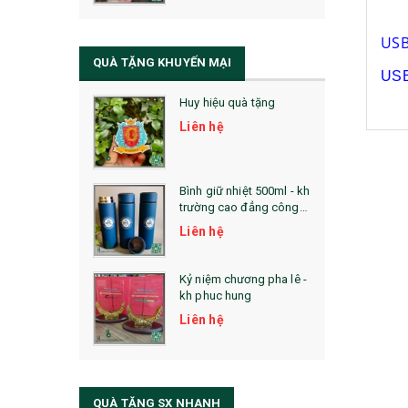
QUÀ TẶNG SỨC KHỎE
SẢN PHẨM MỚI 2021
USB
QUÀ TẶNG KHUYẾN MẠI
Sổ Sạc Đa Năng
US
Huy hiệu quà tặng
La Fonte
Liên hệ
Sổ Sạc Đa Năng
Sổ Lò Xo
Bình giữ nhiệt 500ml - kh
trường cao đẳng công
nghệ bách khoa hà nội
Liên hệ
Kỷ niệm chương pha lê -
kh phuc hung
Liên hệ
QUÀ TẶNG SX NHANH