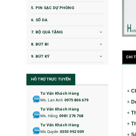
5. PIN SẠC DỰ PHÒNG
6. SỔ DA
7. BỘ QUÀ TẶNG
8. BÚT BI
9. BÚT KÝ
CHI 
10. CỐC QUÀ TẶNG
HỖ TRỢ TRỰC TUYẾN
11. CỐC/BÌNH GIỮ NHIỆT
+
C
12. BÌNH NƯỚC
Tư Vấn Khách Hàng
Ms. Lan Anh
0975 806 679
+
D
13. QUÀ TẶNG CAO CẤP
Tư Vấn Khách Hàng
+
T
Ms. Hằng
0981 276 768
14. HỘP/VÍ ĐỰNG NAMECARD
+
Th
Tư Vấn Khách Hàng
15. BỘ BẤM MÓNG
Ms Quyên
0355 992 009
+
Số