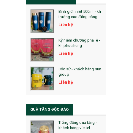
Bình giữ nhiệt 500ml - kh
trường cao đẳng công
nghệ bách khoa hà nội
Liên hệ
Kỷ niệm chương pha lê -
kh phuc hung
Liên hệ
Cốc sứ - khách hàng sun
group
Liên hệ
QUÀ TẶNG ĐỘC ĐÁO
Trống đồng quà tặng -
khách hàng viettel