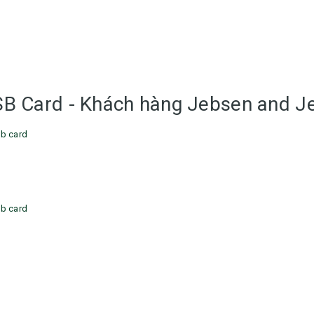
Ô gấp 3 bán tự động -
Cốc giữ nhiệt 500ml
kh viags
Liên hệ
Liên hệ
B Card - Khách hàng Jebsen and J
Đế để ipad remax rm
Chuột không dây 2.4g
600 in logo theo yêu cầu
hoco gm14 - cscv2025
Liên hệ
Liên hệ
Bộ quà tặng công nghệ
Pin sạc hoco j108 -
baseus - khách hàng
khách hàng nt&t
alphare
Liên hệ
Liên hệ
Lót chuột in logo -
Lót chuột in logo -
khách hàng vtc online
khách hàng commvault
Liên hệ
Liên hệ