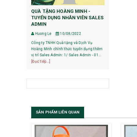
QUÀ TẶNG HOÀNG MINH -
HƯỚNG DẪ
TUYỂN DỤNG NHÂN VIÊN SALES
DỰ PHÒNG
ADMIN
Huong Le
Huong Le
10/08/2022
HƯỚNG DẪN 
Công ty TNHH Quà tặng và Dịch Vụ
XIAOMI 1, Pin mới mua về có phải sạc xả
Hoàng Minh chính thức tuyển dụng thêm
không? Với các dòng pin của Xiaomi hiện
vị trí Sales Admin: 1/ Sales Admin - 01
nay, việc làm
[Đọc tiếp...]
nhân viên làm việc tại trụ sở Hà Nội.
[Đọc tiếp...]
bạn có thể sử
SẢN PHẨM LIÊN QUAN