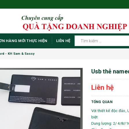
ƠN HÀNG MỚI THỰC HIỆN
LIÊN HỆ
rd - KH Sam & Sassy
Usb thẻ name
Liên hệ
TỔNG QUAN
Với thiết kế độc đáo,
biệt
Dung lượng: 2/ 4/8//