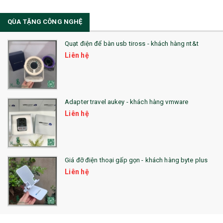
34. BÚT NHỚ DÒNG ĐỘC ĐÁO
QÙA TẶNG CÔNG NGHỆ
36. QUẠT NHỰA QUẢNG CÁO
Quạt điện để bàn usb tiross - khách hàng nt&t
QUÀ TẶNG KHUYẾN MẠI
Liên hệ
QUÀ TẶNG SX NHANH
QUÀ TẶNG HỘI THẢO
Adapter travel aukey - khách hàng vmware
QUÀ TẶNG CÔNG NGHỆ
Liên hệ
SẢN PHẨM ĐÃ THỰC HIỆN
QUÀ TẶNG SỨC KHỎE
Giá đỡ điện thoại gấp gọn - khách hàng byte plus
SẢN PHẨM MỚI 2021
Liên hệ
Sổ Sạc Đa Năng
La Fonte