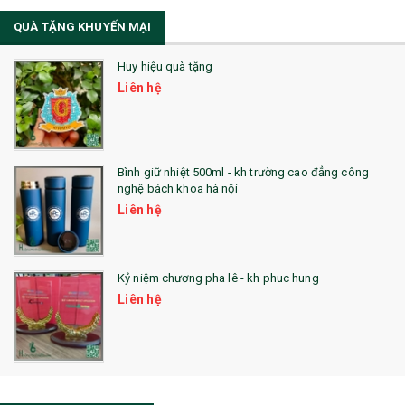
Sổ Sạc Đa Năng
QUÀ TẶNG KHUYẾN MẠI
Sổ Lò Xo
Huy hiệu quà tặng
Liên hệ
Bình giữ nhiệt 500ml - kh trường cao đẳng công
nghệ bách khoa hà nội
Liên hệ
Kỷ niệm chương pha lê - kh phuc hung
Liên hệ