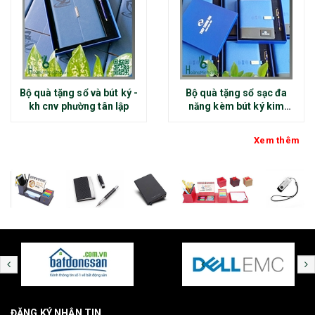
Bộ quà tặng sổ và bút ký -
Bộ quà tặng sổ sạc đa
kh cnv phường tân lập
năng kèm bút ký kim
loại - kh thép chính đại
Xem thêm
ĐĂNG KÝ NHẬN TIN