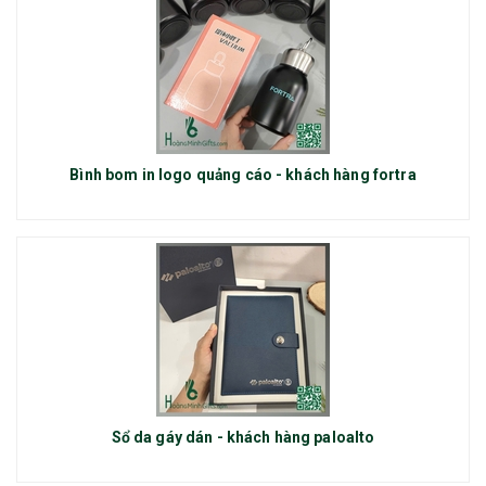
Bình bom in logo quảng cáo - khách hàng fortra
Sổ da gáy dán - khách hàng paloalto