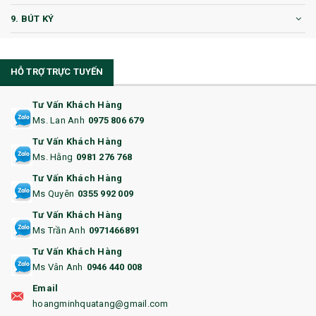
9. BÚT KÝ
10. CỐC QUÀ TẶNG
HỖ TRỢ TRỰC TUYẾN
11. CỐC/BÌNH GIỮ NHIỆT
12. BÌNH NƯỚC
Tư Vấn Khách Hàng
Ms. Lan Anh
0975 806 679
13. QUÀ TẶNG CAO CẤP
Tư Vấn Khách Hàng
Ms. Hằng
0981 276 768
14. HỘP/VÍ ĐỰNG NAMECARD
Tư Vấn Khách Hàng
15. BỘ BẤM MÓNG
Ms Quyên
0355 992 009
Tư Vấn Khách Hàng
16. BAO HỘ CHIẾU
Ms Trần Anh
0971466891
17. BA LÔ
Tư Vấn Khách Hàng
Ms Vân Anh
0946 440 008
18. ẤM CHÉN QUÀ TẶNG
Email
19. ĐỒNG HỒ TREO TƯỜNG
hoangminhquatang@gmail.com