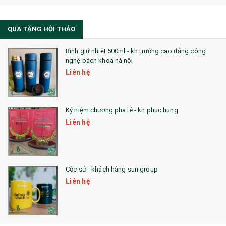
21. ĐỒNG HỒ TRANH GHÉP
QUÀ TẶNG HỘI THẢO
22. ĐỒNG HỒ ĐỂ BÀN
23. QÙA TẶNG ĐỘC ĐÁO
Bình giữ nhiệt 500ml - kh trường cao đẳng công
nghệ bách khoa hà nội
24. QÙA TẶNG PHA LÊ
Liên hệ
25. QUÀ TẶNG GLASSLOCK
26. QUÀ TẶNG LUMINARC
Kỷ niệm chương pha lê - kh phuc hung
Liên hệ
28. BỘ ĐỒ ĂN CAO CẤP
29. MÓC KHOÁ
Cốc sứ - khách hàng sun group
31. TÚI VẢI KHÔNG DỆT
Liên hệ
32. TÚI VẢI BỐ
33. MŨ LƯỠI TRAI