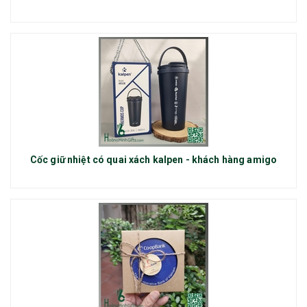
Cốc giữ nhiệt có quai xách kalpen - khách hàng amigo