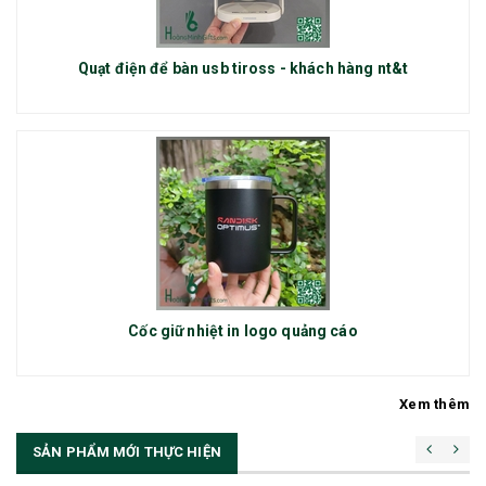
Quạt điện để bàn usb tiross - khách hàng nt&t
Cốc giữ nhiệt in logo quảng cáo
Xem thêm
SẢN PHẨM MỚI THỰC HIỆN