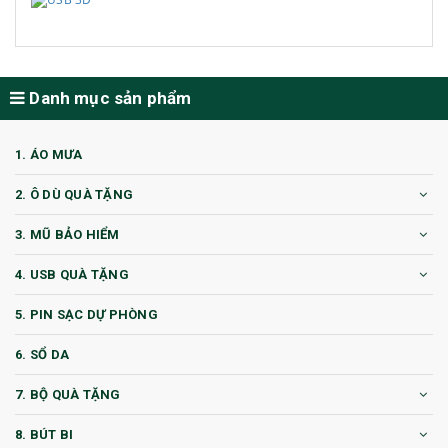
Danh mục sản phẩm
1. ÁO MƯA
2. Ô DÙ QUÀ TẶNG
3. MŨ BẢO HIỂM
4. USB QUÀ TẶNG
5. PIN SẠC DỰ PHÒNG
6. SỔ DA
7. BỘ QUÀ TẶNG
8. BÚT BI