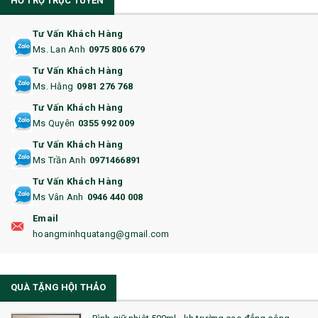
HỖ TRỢ TRỰC TUYẾN
11. CỐC/BÌNH GIỮ NHIỆT
12. BÌNH NƯỚC
Tư Vấn Khách Hàng
Ms. Lan Anh
0975 806 679
13. QUÀ TẶNG CAO CẤP
Tư Vấn Khách Hàng
Ms. Hằng
0981 276 768
14. HỘP/VÍ ĐỰNG NAMECARD
Tư Vấn Khách Hàng
15. BỘ BẤM MÓNG
Ms Quyên
0355 992 009
Tư Vấn Khách Hàng
16. BAO HỘ CHIẾU
Ms Trần Anh
0971466891
17. BA LÔ
Tư Vấn Khách Hàng
Ms Vân Anh
0946 440 008
18. ẤM CHÉN QUÀ TẶNG
Email
19. ĐỒNG HỒ TREO TƯỜNG
hoangminhquatang@gmail.com
21. ĐỒNG HỒ TRANH GHÉP
QUÀ TẶNG HỘI THẢO
22. ĐỒNG HỒ ĐỂ BÀN
23. QÙA TẶNG ĐỘC ĐÁO