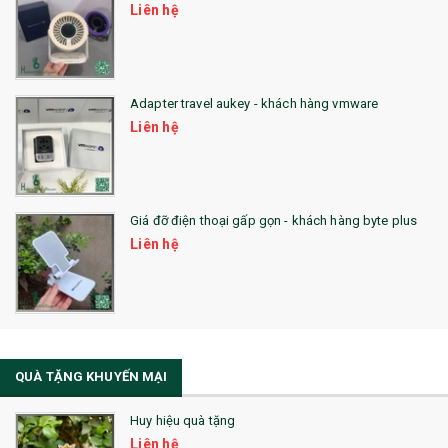
Liên hệ
QUÀ TẶNG SX NHANH
QUÀ TẶNG HỘI THẢO
Adapter travel aukey - khách hàng vmware
QUÀ TẶNG CÔNG NGHỆ
Liên hệ
SẢN PHẨM ĐÃ THỰC HIỆN
QUÀ TẶNG SỨC KHỎE
Giá đỡ điện thoại gấp gọn - khách hàng byte plus
SẢN PHẨM MỚI 2021
Liên hệ
Sổ Sạc Đa Năng
La Fonte
Sổ Sạc Đa Năng
QUÀ TẶNG KHUYẾN MẠI
Sổ Lò Xo
Huy hiệu quà tặng
Liên hệ