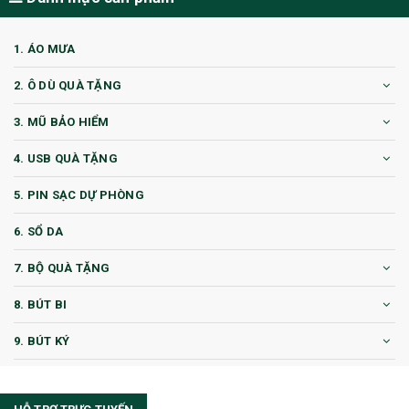
1. ÁO MƯA
2. Ô DÙ QUÀ TẶNG
3. MŨ BẢO HIỂM
4. USB QUÀ TẶNG
5. PIN SẠC DỰ PHÒNG
6. SỔ DA
7. BỘ QUÀ TẶNG
8. BÚT BI
9. BÚT KÝ
10. CỐC QUÀ TẶNG