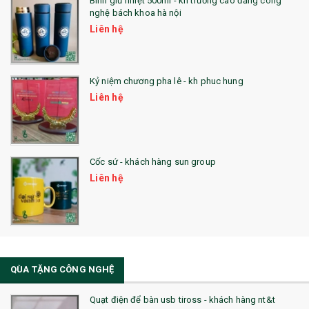
Bình giữ nhiệt 500ml - kh trường cao đẳng công
nghệ bách khoa hà nội
24. QÙA TẶNG PHA LÊ
Liên hệ
25. QUÀ TẶNG GLASSLOCK
26. QUÀ TẶNG LUMINARC
Kỷ niệm chương pha lê - kh phuc hung
Liên hệ
28. BỘ ĐỒ ĂN CAO CẤP
29. MÓC KHOÁ
Cốc sứ - khách hàng sun group
31. TÚI VẢI KHÔNG DỆT
Liên hệ
32. TÚI VẢI BỐ
33. MŨ LƯỠI TRAI
34. BÚT NHỚ DÒNG ĐỘC ĐÁO
QÙA TẶNG CÔNG NGHỆ
36. QUẠT NHỰA QUẢNG CÁO
Quạt điện để bàn usb tiross - khách hàng nt&t
QUÀ TẶNG KHUYẾN MẠI