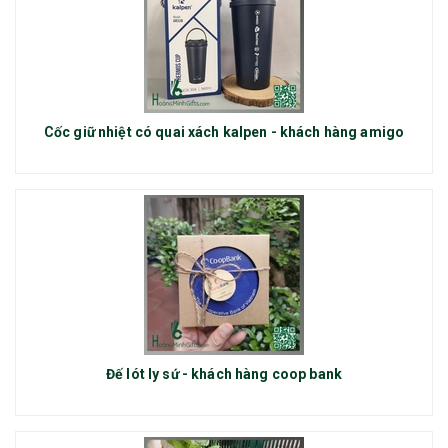
Cốc giữ nhiệt có quai xách kalpen - khách hàng amigo
Đế lót ly sứ - khách hàng coop bank