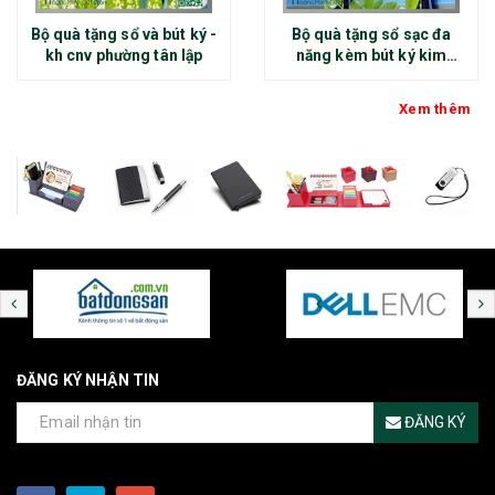
Bộ quà tặng sổ và bút ký -
Bộ quà tặng sổ sạc đa
kh cnv phường tân lập
năng kèm bút ký kim
loại - kh thép chính đại
Xem thêm
ĐĂNG KÝ NHẬN TIN
ĐĂNG KÝ