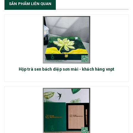
SẢN PHẨM LIÊN QUAN
Hộp trà sen bách diệp sơn mài - khách hàng vnpt