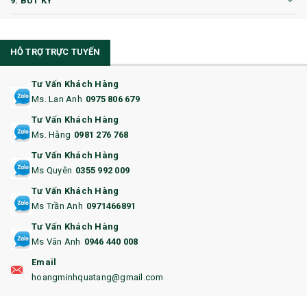
9. BÚT KÝ
10. CỐC QUÀ TẶNG
HỖ TRỢ TRỰC TUYẾN
11. CỐC/BÌNH GIỮ NHIỆT
12. BÌNH NƯỚC
Tư Vấn Khách Hàng
Ms. Lan Anh
0975 806 679
13. QUÀ TẶNG CAO CẤP
Tư Vấn Khách Hàng
Ms. Hằng
0981 276 768
14. HỘP/VÍ ĐỰNG NAMECARD
Tư Vấn Khách Hàng
15. BỘ BẤM MÓNG
Ms Quyên
0355 992 009
Tư Vấn Khách Hàng
16. BAO HỘ CHIẾU
Ms Trần Anh
0971466891
17. BA LÔ
Tư Vấn Khách Hàng
Ms Vân Anh
0946 440 008
18. ẤM CHÉN QUÀ TẶNG
Email
19. ĐỒNG HỒ TREO TƯỜNG
hoangminhquatang@gmail.com
21. ĐỒNG HỒ TRANH GHÉP