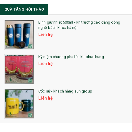
QUÀ TẶNG HỘI THẢO
22. ĐỒNG HỒ ĐỂ BÀN
23. QÙA TẶNG ĐỘC ĐÁO
Bình giữ nhiệt 500ml - kh trường cao đẳng công
nghệ bách khoa hà nội
24. QÙA TẶNG PHA LÊ
Liên hệ
25. QUÀ TẶNG GLASSLOCK
26. QUÀ TẶNG LUMINARC
Kỷ niệm chương pha lê - kh phuc hung
Liên hệ
28. BỘ ĐỒ ĂN CAO CẤP
29. MÓC KHOÁ
Cốc sứ - khách hàng sun group
31. TÚI VẢI KHÔNG DỆT
Liên hệ
32. TÚI VẢI BỐ
33. MŨ LƯỠI TRAI
34. BÚT NHỚ DÒNG ĐỘC ĐÁO