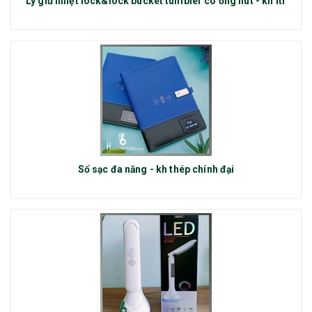
Ly giữ nhiệt lock&lock bucket tumbler có ống hút - kh itr
Sổ sạc đa năng - kh thép chính đại