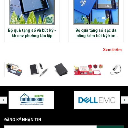
Bộ quà tặng sổ và bút ký -
Bộ quà tặng sổ sạc đa
kh cnv phường tân lập
năng kèm bút ký kim
loại - kh thép chính đại
Xem thêm
ĐĂNG KÝ NHẬN TIN