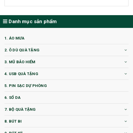
Danh mục sản phẩm
1. ÁO MƯA
2. Ô DÙ QUÀ TẶNG
3. MŨ BẢO HIỂM
4. USB QUÀ TẶNG
5. PIN SẠC DỰ PHÒNG
6. SỔ DA
7. BỘ QUÀ TẶNG
8. BÚT BI