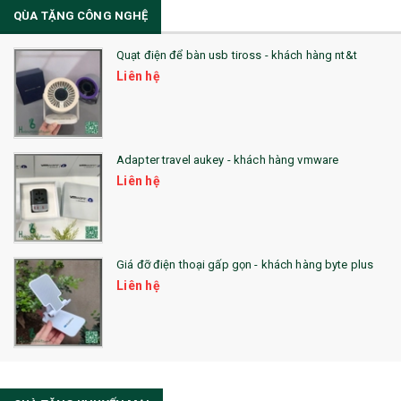
QÙA TẶNG CÔNG NGHỆ
36. QUẠT NHỰA QUẢNG CÁO
Quạt điện để bàn usb tiross - khách hàng nt&t
QUÀ TẶNG KHUYẾN MẠI
Liên hệ
QUÀ TẶNG SX NHANH
QUÀ TẶNG HỘI THẢO
Adapter travel aukey - khách hàng vmware
QUÀ TẶNG CÔNG NGHỆ
Liên hệ
SẢN PHẨM ĐÃ THỰC HIỆN
QUÀ TẶNG SỨC KHỎE
Giá đỡ điện thoại gấp gọn - khách hàng byte plus
SẢN PHẨM MỚI 2021
Liên hệ
Sổ Sạc Đa Năng
La Fonte
Sổ Sạc Đa Năng