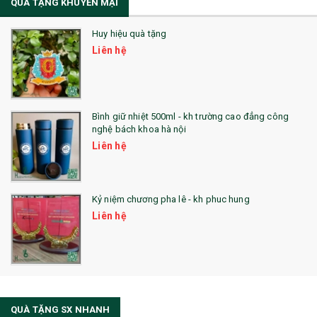
QUÀ TẶNG KHUYẾN MẠI
Sổ Lò Xo
Huy hiệu quà tặng
Liên hệ
Bình giữ nhiệt 500ml - kh trường cao đẳng công
nghệ bách khoa hà nội
Liên hệ
Kỷ niệm chương pha lê - kh phuc hung
Liên hệ
QUÀ TẶNG SX NHANH