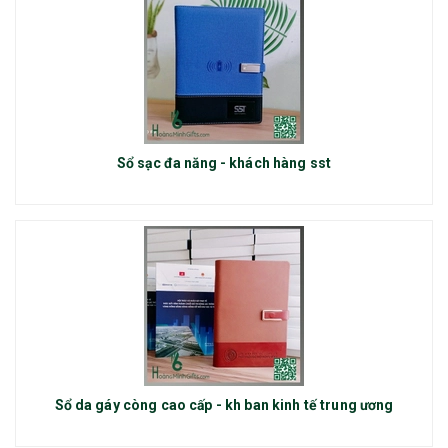
Sổ sạc đa năng - khách hàng sst
Sổ da gáy còng cao cấp - kh ban kinh tế trung ương