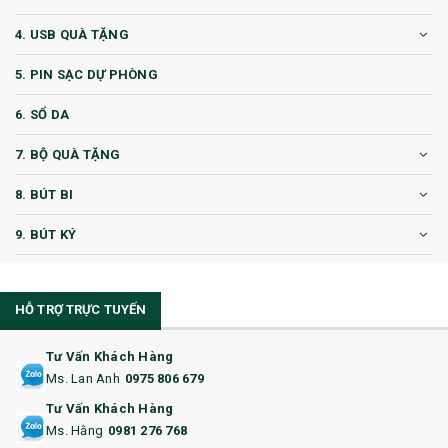
4. USB QUÀ TẶNG
5. PIN SẠC DỰ PHÒNG
6. SỔ DA
7. BỘ QUÀ TẶNG
8. BÚT BI
9. BÚT KÝ
10. CỐC QUÀ TẶNG
HỖ TRỢ TRỰC TUYẾN
11. CỐC/BÌNH GIỮ NHIỆT
12. BÌNH NƯỚC
Tư Vấn Khách Hàng
Ms. Lan Anh
0975 806 679
13. QUÀ TẶNG CAO CẤP
Tư Vấn Khách Hàng
Ms. Hằng
0981 276 768
14. HỘP/VÍ ĐỰNG NAMECARD