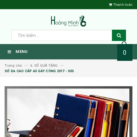
Thanh toán
0
MENU
Trang chủ
6. SỔ QUÀ TẶNG
SỔ DA CAO CẤP A5 GÁY CÒNG 2017 - 003