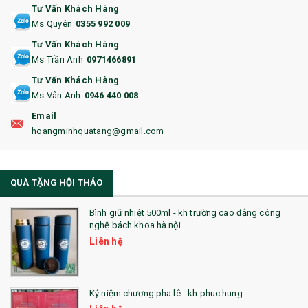
Tư Vấn Khách Hàng
15. BỘ BẤM MÓNG
Ms Quyên
0355 992 009
Tư Vấn Khách Hàng
16. BAO HỘ CHIẾU
Ms Trần Anh
0971466891
17. BA LÔ
Tư Vấn Khách Hàng
Ms Vân Anh
0946 440 008
18. ẤM CHÉN QUÀ TẶNG
Email
19. ĐỒNG HỒ TREO TƯỜNG
hoangminhquatang@gmail.com
21. ĐỒNG HỒ TRANH GHÉP
QUÀ TẶNG HỘI THẢO
22. ĐỒNG HỒ ĐỂ BÀN
23. QÙA TẶNG ĐỘC ĐÁO
Bình giữ nhiệt 500ml - kh trường cao đẳng công
nghệ bách khoa hà nội
24. QÙA TẶNG PHA LÊ
Liên hệ
25. QUÀ TẶNG GLASSLOCK
26. QUÀ TẶNG LUMINARC
Kỷ niệm chương pha lê - kh phuc hung