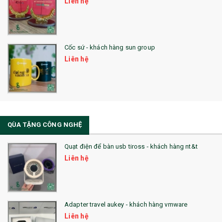
Liên hệ
28. BỘ ĐỒ ĂN CAO CẤP
29. MÓC KHOÁ
Cốc sứ - khách hàng sun group
31. TÚI VẢI KHÔNG DỆT
Liên hệ
32. TÚI VẢI BỐ
33. MŨ LƯỠI TRAI
34. BÚT NHỚ DÒNG ĐỘC ĐÁO
QÙA TẶNG CÔNG NGHỆ
36. QUẠT NHỰA QUẢNG CÁO
Quạt điện để bàn usb tiross - khách hàng nt&t
QUÀ TẶNG KHUYẾN MẠI
Liên hệ
QUÀ TẶNG SX NHANH
QUÀ TẶNG HỘI THẢO
Adapter travel aukey - khách hàng vmware
QUÀ TẶNG CÔNG NGHỆ
Liên hệ