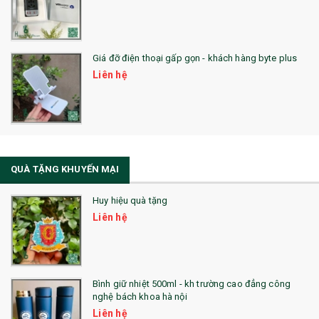
SẢN PHẨM ĐÃ THỰC HIỆN
QUÀ TẶNG SỨC KHỎE
Giá đỡ điện thoại gấp gọn - khách hàng byte plus
SẢN PHẨM MỚI 2021
Liên hệ
Sổ Sạc Đa Năng
La Fonte
Sổ Sạc Đa Năng
QUÀ TẶNG KHUYẾN MẠI
Sổ Lò Xo
Huy hiệu quà tặng
Liên hệ
Bình giữ nhiệt 500ml - kh trường cao đẳng công
nghệ bách khoa hà nội
Liên hệ