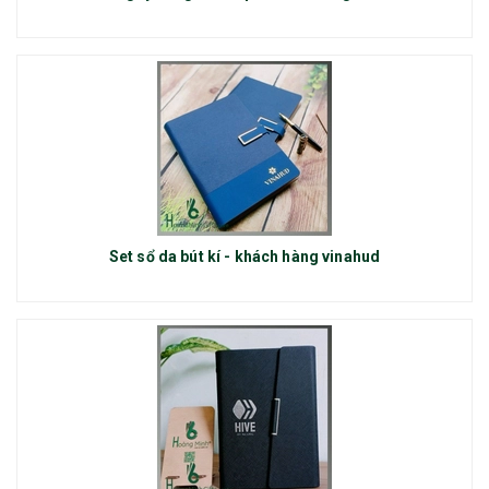
Set sổ da bút kí - khách hàng vinahud