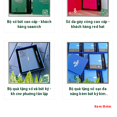
Bộ sổ bút cao cấp - khách
Sổ da gáy còng cao cấp -
hàng saanich
khách hàng red hat
Bộ quà tặng sổ và bút ký -
Bộ quà tặng sổ sạc đa
kh cnv phường tân lập
năng kèm bút ký kim
loại - kh thép chính đại
Xem thêm