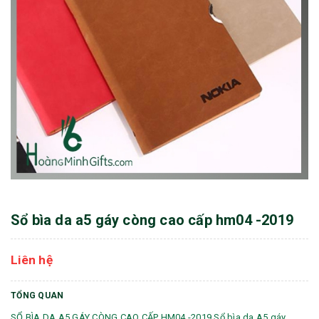
Sổ bìa da a5 gáy còng cao cấp hm04 -2019
Liên hệ
TỔNG QUAN
SỔ BÌA DA A5 GÁY CÒNG CAO CẤP HM04 -2019 Sổ bìa da A5 gáy