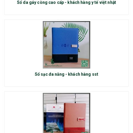
Sổ da gáy còng cao cấp - khách hàng y tế việt nhật
Sổ sạc đa năng - khách hàng sst