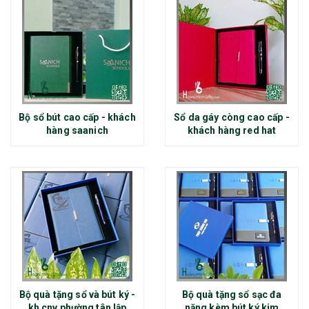
Bộ sổ bút cao cấp - khách
Sổ da gáy còng cao cấp -
hàng saanich
khách hàng red hat
Bộ quà tặng sổ và bút ký -
Bộ quà tặng sổ sạc đa
kh cnv phường tân lập
năng kèm bút ký kim