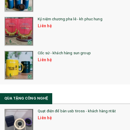
25. QUÀ TẶNG GLASSLOCK
26. QUÀ TẶNG LUMINARC
Kỷ niệm chương pha lê - kh phuc hung
Liên hệ
28. BỘ ĐỒ ĂN CAO CẤP
29. MÓC KHOÁ
Cốc sứ - khách hàng sun group
31. TÚI VẢI KHÔNG DỆT
Liên hệ
32. TÚI VẢI BỐ
33. MŨ LƯỠI TRAI
34. BÚT NHỚ DÒNG ĐỘC ĐÁO
QÙA TẶNG CÔNG NGHỆ
36. QUẠT NHỰA QUẢNG CÁO
Quạt điện để bàn usb tiross - khách hàng nt&t
QUÀ TẶNG KHUYẾN MẠI
Liên hệ
QUÀ TẶNG SX NHANH