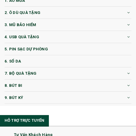
1. ÁO MƯA
2. Ô DÙ QUÀ TẶNG
3. MŨ BẢO HIỂM
4. USB QUÀ TẶNG
5. PIN SẠC DỰ PHÒNG
6. SỔ DA
7. BỘ QUÀ TẶNG
8. BÚT BI
9. BÚT KÝ
10. CỐC QUÀ TẶNG
HỖ TRỢ TRỰC TUYẾN
11. CỐC/BÌNH GIỮ NHIỆT
12. BÌNH NƯỚC
Tư Vấn Khách Hàng