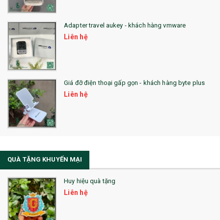
QUÀ TẶNG HỘI THẢO
Adapter travel aukey - khách hàng vmware
QUÀ TẶNG CÔNG NGHỆ
Liên hệ
SẢN PHẨM ĐÃ THỰC HIỆN
QUÀ TẶNG SỨC KHỎE
Giá đỡ điện thoại gấp gọn - khách hàng byte plus
SẢN PHẨM MỚI 2021
Liên hệ
Sổ Sạc Đa Năng
La Fonte
Sổ Sạc Đa Năng
QUÀ TẶNG KHUYẾN MẠI
Sổ Lò Xo
Huy hiệu quà tặng
Liên hệ