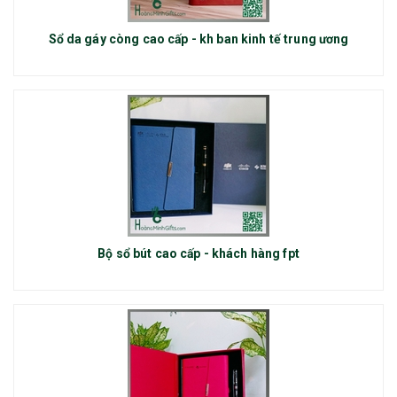
Sổ da gáy còng cao cấp - kh ban kinh tế trung ương
Bộ sổ bút cao cấp - khách hàng fpt