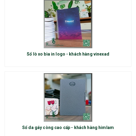
Sổ lò xo bìa in logo - khách hàng vinexad
Sổ da gáy còng cao cấp - khách hàng himlam