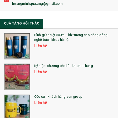
19. ĐỒNG HỒ TREO TƯỜNG
hoangminhquatang@gmail.com
21. ĐỒNG HỒ TRANH GHÉP
QUÀ TẶNG HỘI THẢO
22. ĐỒNG HỒ ĐỂ BÀN
23. QÙA TẶNG ĐỘC ĐÁO
Bình giữ nhiệt 500ml - kh trường cao đẳng công
nghệ bách khoa hà nội
24. QÙA TẶNG PHA LÊ
Liên hệ
25. QUÀ TẶNG GLASSLOCK
26. QUÀ TẶNG LUMINARC
Kỷ niệm chương pha lê - kh phuc hung
Liên hệ
28. BỘ ĐỒ ĂN CAO CẤP
29. MÓC KHOÁ
Cốc sứ - khách hàng sun group
31. TÚI VẢI KHÔNG DỆT
Liên hệ
32. TÚI VẢI BỐ