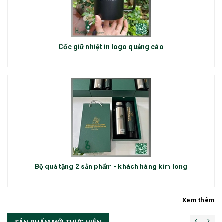
Cốc giữ nhiệt in logo quảng cáo
Bộ quà tặng 2 sản phẩm - khách hàng kim long
Xem thêm
SẢN PHẨM MỚI THỰC HIỆN