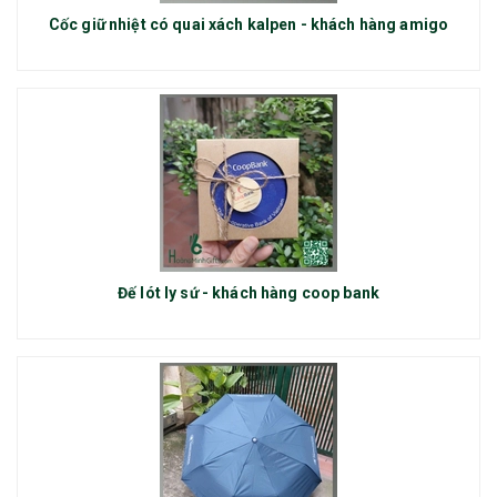
Cốc giữ nhiệt có quai xách kalpen - khách hàng amigo
Đế lót ly sứ - khách hàng coop bank