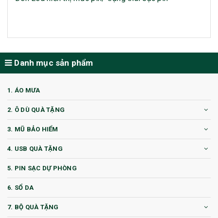
Danh mục sản phẩm
1. ÁO MƯA
2. Ô DÙ QUÀ TẶNG
3. MŨ BẢO HIỂM
4. USB QUÀ TẶNG
5. PIN SẠC DỰ PHÒNG
6. SỔ DA
7. BỘ QUÀ TẶNG