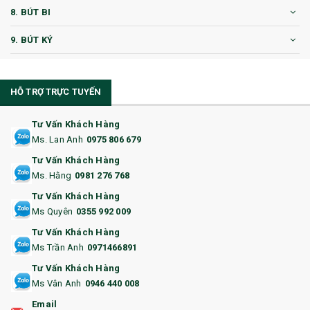
8. BÚT BI
9. BÚT KÝ
10. CỐC QUÀ TẶNG
HỖ TRỢ TRỰC TUYẾN
11. CỐC/BÌNH GIỮ NHIỆT
12. BÌNH NƯỚC
Tư Vấn Khách Hàng
Ms. Lan Anh
0975 806 679
13. QUÀ TẶNG CAO CẤP
Tư Vấn Khách Hàng
Ms. Hằng
0981 276 768
14. HỘP/VÍ ĐỰNG NAMECARD
Tư Vấn Khách Hàng
15. BỘ BẤM MÓNG
Ms Quyên
0355 992 009
Tư Vấn Khách Hàng
16. BAO HỘ CHIẾU
Ms Trần Anh
0971466891
17. BA LÔ
Tư Vấn Khách Hàng
Ms Vân Anh
0946 440 008
18. ẤM CHÉN QUÀ TẶNG
Email