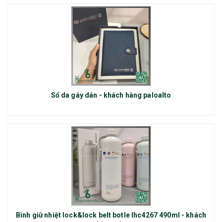
Sổ da gáy dán - khách hàng paloalto
Bình giữ nhiệt lock&lock belt botle lhc4267 490ml - khách