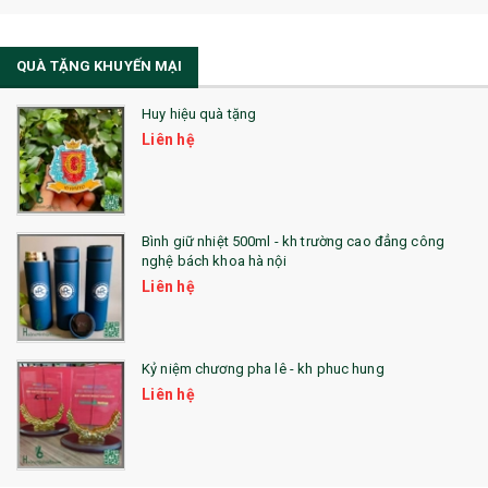
Sổ Sạc Đa Năng
QUÀ TẶNG KHUYẾN MẠI
Sổ Lò Xo
Huy hiệu quà tặng
Liên hệ
Bình giữ nhiệt 500ml - kh trường cao đẳng công
nghệ bách khoa hà nội
Liên hệ
Kỷ niệm chương pha lê - kh phuc hung
Liên hệ