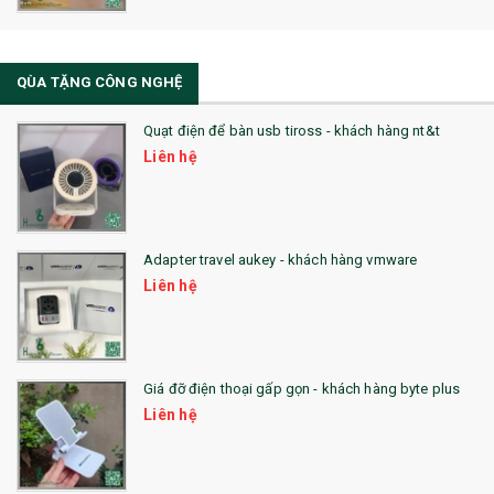
33. MŨ LƯỠI TRAI
34. BÚT NHỚ DÒNG ĐỘC ĐÁO
QÙA TẶNG CÔNG NGHỆ
36. QUẠT NHỰA QUẢNG CÁO
Quạt điện để bàn usb tiross - khách hàng nt&t
QUÀ TẶNG KHUYẾN MẠI
Liên hệ
QUÀ TẶNG SX NHANH
QUÀ TẶNG HỘI THẢO
Adapter travel aukey - khách hàng vmware
QUÀ TẶNG CÔNG NGHỆ
Liên hệ
SẢN PHẨM ĐÃ THỰC HIỆN
QUÀ TẶNG SỨC KHỎE
Giá đỡ điện thoại gấp gọn - khách hàng byte plus
SẢN PHẨM MỚI 2021
Liên hệ
Sổ Sạc Đa Năng
La Fonte