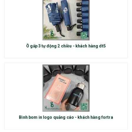
Ô gấp 3 tự động 2 chiều - khách hàng dt5
Bình bom in logo quảng cáo - khách hàng fortra