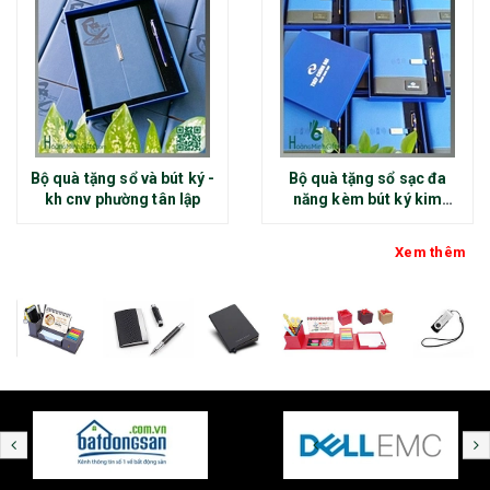
Bộ quà tặng sổ và bút ký -
Bộ quà tặng sổ sạc đa
kh cnv phường tân lập
năng kèm bút ký kim
loại - kh thép chính đại
Xem thêm