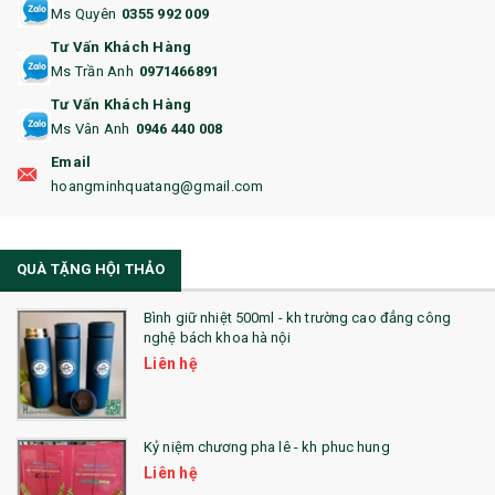
15. BỘ BẤM MÓNG
Ms Quyên
0355 992 009
Tư Vấn Khách Hàng
16. BAO HỘ CHIẾU
Ms Trần Anh
0971466891
17. BA LÔ
Tư Vấn Khách Hàng
Ms Vân Anh
0946 440 008
18. ẤM CHÉN QUÀ TẶNG
Email
19. ĐỒNG HỒ TREO TƯỜNG
hoangminhquatang@gmail.com
21. ĐỒNG HỒ TRANH GHÉP
QUÀ TẶNG HỘI THẢO
22. ĐỒNG HỒ ĐỂ BÀN
23. QÙA TẶNG ĐỘC ĐÁO
Bình giữ nhiệt 500ml - kh trường cao đẳng công
nghệ bách khoa hà nội
24. QÙA TẶNG PHA LÊ
Liên hệ
25. QUÀ TẶNG GLASSLOCK
26. QUÀ TẶNG LUMINARC
Kỷ niệm chương pha lê - kh phuc hung
Liên hệ
28. BỘ ĐỒ ĂN CAO CẤP