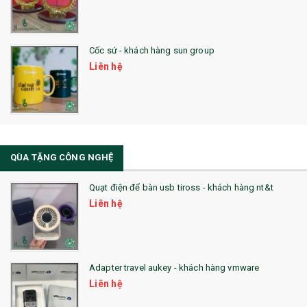
29. MÓC KHOÁ
Cốc sứ - khách hàng sun group
31. TÚI VẢI KHÔNG DỆT
Liên hệ
32. TÚI VẢI BỐ
33. MŨ LƯỠI TRAI
34. BÚT NHỚ DÒNG ĐỘC ĐÁO
QÙA TẶNG CÔNG NGHỆ
36. QUẠT NHỰA QUẢNG CÁO
Quạt điện để bàn usb tiross - khách hàng nt&t
QUÀ TẶNG KHUYẾN MẠI
Liên hệ
QUÀ TẶNG SX NHANH
QUÀ TẶNG HỘI THẢO
Adapter travel aukey - khách hàng vmware
QUÀ TẶNG CÔNG NGHỆ
Liên hệ
SẢN PHẨM ĐÃ THỰC HIỆN