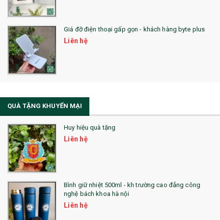
QUÀ TẶNG SỨC KHỎE
Giá đỡ điện thoại gấp gọn - khách hàng byte plus
SẢN PHẨM MỚI 2021
Liên hệ
Sổ Sạc Đa Năng
La Fonte
Sổ Sạc Đa Năng
QUÀ TẶNG KHUYẾN MẠI
Sổ Lò Xo
Huy hiệu quà tặng
Liên hệ
Bình giữ nhiệt 500ml - kh trường cao đẳng công
nghệ bách khoa hà nội
Liên hệ