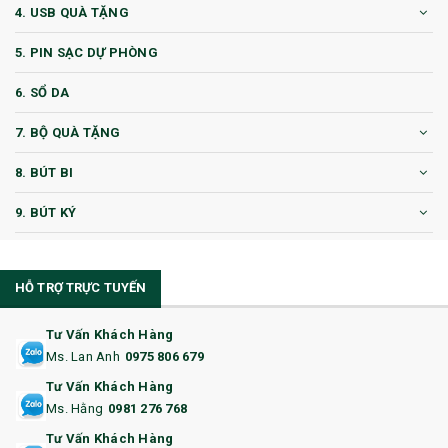
4. USB QUÀ TẶNG
5. PIN SẠC DỰ PHÒNG
6. SỔ DA
7. BỘ QUÀ TẶNG
8. BÚT BI
9. BÚT KÝ
10. CỐC QUÀ TẶNG
HỖ TRỢ TRỰC TUYẾN
11. CỐC/BÌNH GIỮ NHIỆT
12. BÌNH NƯỚC
Tư Vấn Khách Hàng
Ms. Lan Anh
0975 806 679
13. QUÀ TẶNG CAO CẤP
Tư Vấn Khách Hàng
Ms. Hằng
0981 276 768
14. HỘP/VÍ ĐỰNG NAMECARD
Tư Vấn Khách Hàng