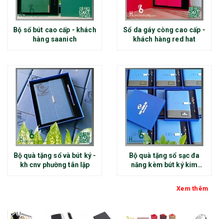
Bộ sổ bút cao cấp - khách
Sổ da gáy còng cao cấp -
hàng saanich
khách hàng red hat
Bộ quà tặng sổ và bút ký -
Bộ quà tặng sổ sạc đa
kh cnv phường tân lập
năng kèm bút ký kim
loại - kh thép chính đại
Xem thêm