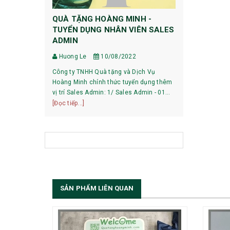
QUÀ TẶNG HOÀNG MINH -
HƯỚNG DẪ
TUYỂN DỤNG NHÂN VIÊN SALES
DỰ PHÒNG
ADMIN
Huong Le
Huong Le
10/08/2022
HƯỚNG DẪN 
Công ty TNHH Quà tặng và Dịch Vụ
XIAOMI 1, Pin mới mua về có phải sạc xả
Hoàng Minh chính thức tuyển dụng thêm
không? Với các dòng pin của Xiaomi hiện
vị trí Sales Admin: 1/ Sales Admin - 01
nay, việc làm
[Đọc tiếp...]
nhân viên làm việc tại trụ sở Hà Nội.
[Đọc tiếp...]
bạn có thể sử
SẢN PHẨM LIÊN QUAN