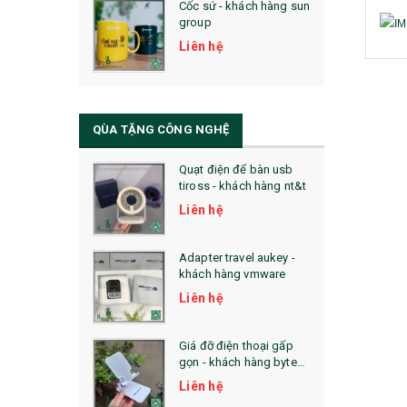
Cốc sứ - khách hàng sun
29. MÓC KHOÁ
group
31. TÚI VẢI KHÔNG DỆT
Liên hệ
32. TÚI VẢI BỐ
33. MŨ LƯỠI TRAI
QÙA TẶNG CÔNG NGHỆ
34. BÚT NHỚ DÒNG ĐỘC ĐÁO
Quạt điện để bàn usb
tiross - khách hàng nt&t
36. QUẠT NHỰA QUẢNG CÁO
Liên hệ
QUÀ TẶNG KHUYẾN MẠI
Adapter travel aukey -
QUÀ TẶNG SX NHANH
khách hàng vmware
Liên hệ
QUÀ TẶNG HỘI THẢO
QUÀ TẶNG CÔNG NGHỆ
Giá đỡ điện thoại gấp
gọn - khách hàng byte
SẢN PHẨM ĐÃ THỰC HIỆN
plus
Liên hệ