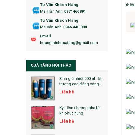
thiể
Tư Vấn Khách Hàng
16. BAO HỘ CHIẾU
Ms Trần Anh
0971466891
17. BA LÔ
Tư Vấn Khách Hàng
Ms Vân Anh
0946 440 008
18. ẤM CHÉN QUÀ TẶNG
Email
19. ĐỒNG HỒ TREO TƯỜNG
hoangminhquatang@gmail.com
21. ĐỒNG HỒ TRANH GHÉP
QUÀ TẶNG HỘI THẢO
22. ĐỒNG HỒ ĐỂ BÀN
23. QÙA TẶNG ĐỘC ĐÁO
Bình giữ nhiệt 500ml - kh
trường cao đẳng công
nghệ bách khoa hà nội
24. QÙA TẶNG PHA LÊ
Liên hệ
25. QUÀ TẶNG GLASSLOCK
Kỷ niệm chương pha lê -
kh phuc hung
26. QUÀ TẶNG LUMINARC
Liên hệ
28. BỘ ĐỒ ĂN CAO CẤP