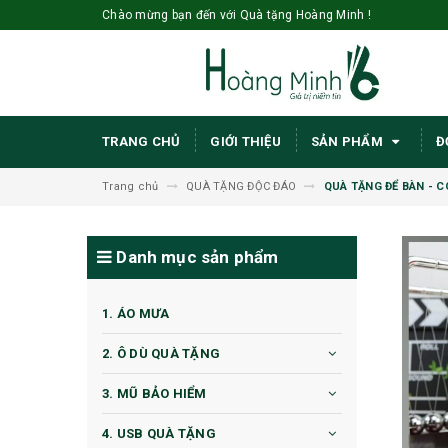
Chào mừng bạn đến với Quà tặng Hoàng Minh !
TRANG CHỦ
GIỚI THIỆU
SẢN PHẨM
Đ
Trang chủ
QUÀ TẶNG ĐỘC ĐÁO
QUÀ TẶNG ĐỂ BÀN - 
Danh mục sản phẩm
1. ÁO MƯA
2. Ô DÙ QUÀ TẶNG
3. MŨ BẢO HIỂM
4. USB QUÀ TẶNG