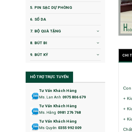
5. PIN SẠC DỰ PHÒNG
6. SỔ DA
7. BỘ QUÀ TẶNG
8. BÚT BI
9. BÚT KÝ
CHI 
10. CỐC QUÀ TẶNG
HỖ TRỢ TRỰC TUYẾN
11. CỐC/BÌNH GIỮ NHIỆT
Con 
12. BÌNH NƯỚC
Tư Vấn Khách Hàng
Ms. Lan Anh
0975 806 679
+ Kí
13. QUÀ TẶNG CAO CẤP
Tư Vấn Khách Hàng
+ Kí
Ms. Hằng
0981 276 768
14. HỘP/VÍ ĐỰNG NAMECARD
+ Kí
Tư Vấn Khách Hàng
15. BỘ BẤM MÓNG
Ms Quyên
0355 992 009
Chất