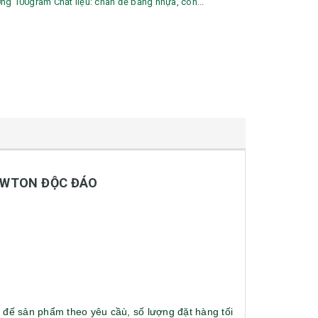
lượng 100gram Chất liệu: chân đế bằng nhựa, con...
NEWTON ĐỘC ĐÁO
n đế sản phẩm theo yêu cầù, số lượng đặt hàng tối