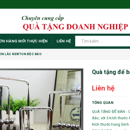
ƠN HÀNG MỚI THỰC HIỆN
LIÊN HỆ
CON LẮC NEWTON ĐỘC ĐÁO
Quà tặng để b
Liên hệ
TỔNG QUAN
QUÀ TẶNG ĐỂ BÀN - 
đáo, với 3 kích thước 
Kích thước trung bình 