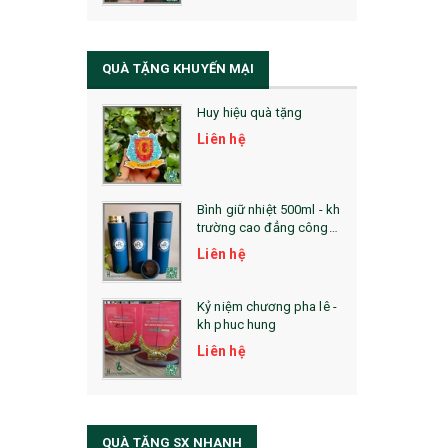
QUÀ TẶNG SỨC KHỎE
SẢN PHẨM MỚI 2021
QUÀ TẶNG KHUYẾN MẠI
Sổ Sạc Đa Năng
Huy hiệu quà tặng
La Fonte
Liên hệ
Sổ Sạc Đa Năng
Sổ Lò Xo
Bình giữ nhiệt 500ml - kh
trường cao đẳng công
nghệ bách khoa hà nội
Liên hệ
Kỷ niệm chương pha lê -
kh phuc hung
Liên hệ
QUÀ TẶNG SX NHANH