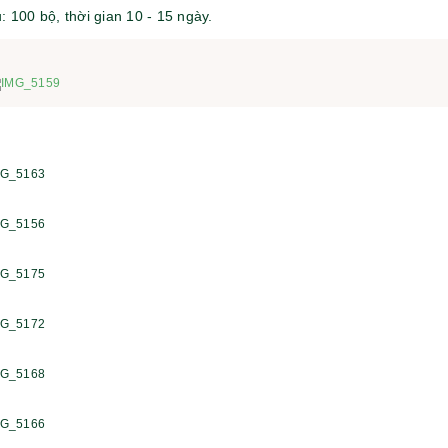
u: 100 bộ, thời gian 10 - 15 ngày.
Bộ sổ bút cao cấp -
Bình thủy tinh lọc trà -
khách hàng evs
khách hàng div
Liên hệ
Liên hệ
Pin sạc dự phòng hoco
Bình nước thủy tinh có
j82 10.000mah - khách
dây xách
hàng nam thắng
Liên hệ
Liên hệ