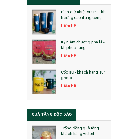
Bình giữ nhiệt 500ml - kh
trường cao đẳng công
nghệ bách khoa hà nội
Liên hệ
Kỷ niệm chương pha lê -
kh phuc hung
Liên hệ
Cốc sứ - khách hàng sun
group
Liên hệ
QUÀ TẶNG ĐỘC ĐÁO
Trống đồng quà tặng -
khách hàng viettel