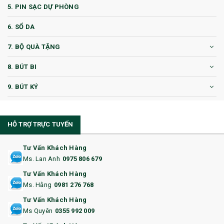
5. PIN SẠC DỰ PHÒNG
6. SỔ DA
7. BỘ QUÀ TẶNG
8. BÚT BI
9. BÚT KÝ
10. CỐC QUÀ TẶNG
HỖ TRỢ TRỰC TUYẾN
11. CỐC/BÌNH GIỮ NHIỆT
12. BÌNH NƯỚC
Tư Vấn Khách Hàng
Ms. Lan Anh
0975 806 679
13. QUÀ TẶNG CAO CẤP
Tư Vấn Khách Hàng
Ms. Hằng
0981 276 768
14. HỘP/VÍ ĐỰNG NAMECARD
Tư Vấn Khách Hàng
15. BỘ BẤM MÓNG
Ms Quyên
0355 992 009