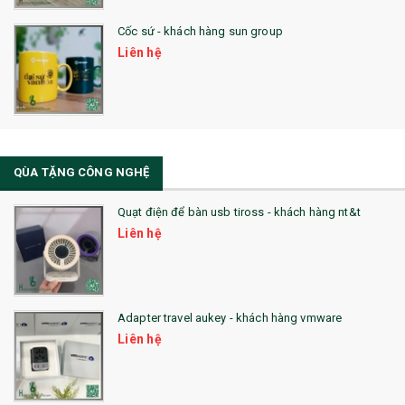
Cốc sứ - khách hàng sun group
31. TÚI VẢI KHÔNG DỆT
Liên hệ
32. TÚI VẢI BỐ
33. MŨ LƯỠI TRAI
34. BÚT NHỚ DÒNG ĐỘC ĐÁO
QÙA TẶNG CÔNG NGHỆ
36. QUẠT NHỰA QUẢNG CÁO
Quạt điện để bàn usb tiross - khách hàng nt&t
QUÀ TẶNG KHUYẾN MẠI
Liên hệ
QUÀ TẶNG SX NHANH
QUÀ TẶNG HỘI THẢO
Adapter travel aukey - khách hàng vmware
QUÀ TẶNG CÔNG NGHỆ
Liên hệ
SẢN PHẨM ĐÃ THỰC HIỆN
QUÀ TẶNG SỨC KHỎE