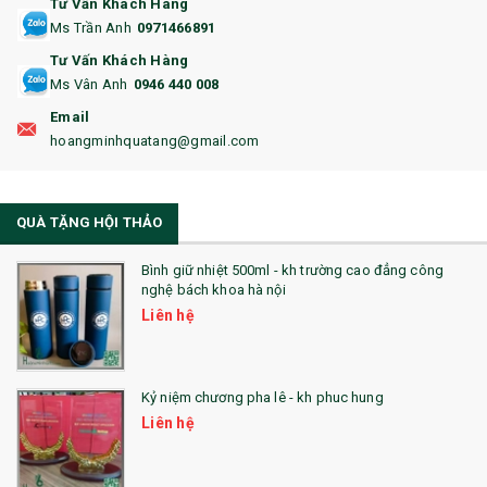
Tư Vấn Khách Hàng
16. BAO HỘ CHIẾU
Ms Trần Anh
0971466891
17. BA LÔ
Tư Vấn Khách Hàng
Ms Vân Anh
0946 440 008
18. ẤM CHÉN QUÀ TẶNG
Email
19. ĐỒNG HỒ TREO TƯỜNG
hoangminhquatang@gmail.com
21. ĐỒNG HỒ TRANH GHÉP
QUÀ TẶNG HỘI THẢO
22. ĐỒNG HỒ ĐỂ BÀN
23. QÙA TẶNG ĐỘC ĐÁO
Bình giữ nhiệt 500ml - kh trường cao đẳng công
nghệ bách khoa hà nội
24. QÙA TẶNG PHA LÊ
Liên hệ
25. QUÀ TẶNG GLASSLOCK
26. QUÀ TẶNG LUMINARC
Kỷ niệm chương pha lê - kh phuc hung
Liên hệ
28. BỘ ĐỒ ĂN CAO CẤP
29. MÓC KHOÁ