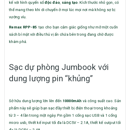
kế với hình quyển sổ
độc đáo
,
sáng tạo
. Kích thước nhỏ gọn, có
thể mang theo khi di chuyển ở mọi lúc mọi nơi mà không sợ bị
vướng víu.
Remax RPP-85
tạo cho bạn cảm giác giống như mở một cuốn
sách bí mật với điều thú vị ẩn chứa bên trong đang chờ được
khám phá.
Sạc dự phòng Jumbook với
dung lượng pin “khủng”
Sở hữu dung lượng lớn lên đến
10000mAh
và công suất cao. Sản
phẩm này sẽ giúp bạn sạc đầy thiết bị điện thoại trong khoảng
từ 3 – 4 lần trong một ngày. Pin gồm 1 cổng sạc USB và 1 cổng
micro usb, thiết kế input tối đa là DC5V – 2.1A, thiết kế output tối
đa là DC5V – 2.4A.