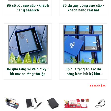
Bộ sổ bút cao cấp - khách
Sổ da gáy còng cao cấp -
hàng saanich
khách hàng red hat
Bộ quà tặng sổ và bút ký -
Bộ quà tặng sổ sạc đa
kh cnv phường tân lập
năng kèm bút ký kim
loại - kh thép chính đại
Xem thêm