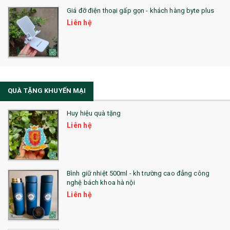
Giá đỡ điện thoại gấp gọn - khách hàng byte plus
SẢN PHẨM MỚI 2021
Liên hệ
Sổ Sạc Đa Năng
La Fonte
Sổ Sạc Đa Năng
QUÀ TẶNG KHUYẾN MẠI
Sổ Lò Xo
Huy hiệu quà tặng
Liên hệ
Bình giữ nhiệt 500ml - kh trường cao đẳng công
nghệ bách khoa hà nội
Liên hệ